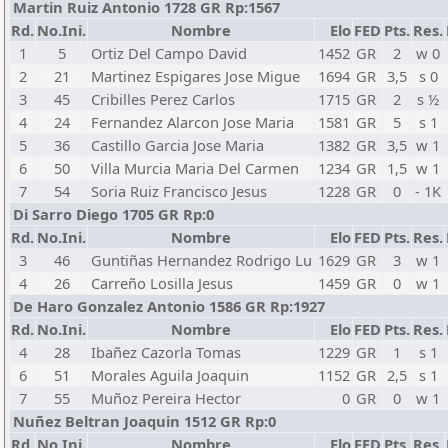
Martin Ruiz Antonio 1728 GR Rp:1567
Rd.
No.Ini.
Nombre
Elo
FED
Pts.
Res.
1
5
Ortiz Del Campo David
1452
GR
2
w 0
2
21
Martinez Espigares Jose Migue
1694
GR
3,5
s 0
3
45
Cribilles Perez Carlos
1715
GR
2
s ½
4
24
Fernandez Alarcon Jose Maria
1581
GR
5
s 1
5
36
Castillo Garcia Jose Maria
1382
GR
3,5
w 1
6
50
Villa Murcia Maria Del Carmen
1234
GR
1,5
w 1
7
54
Soria Ruiz Francisco Jesus
1228
GR
0
- 1K
Di Sarro Diego 1705 GR Rp:0
Rd.
No.Ini.
Nombre
Elo
FED
Pts.
Res.
3
46
Guntiñas Hernandez Rodrigo Lu
1629
GR
3
w 1
4
26
Carreño Losilla Jesus
1459
GR
0
w 1
De Haro Gonzalez Antonio 1586 GR Rp:1927
Rd.
No.Ini.
Nombre
Elo
FED
Pts.
Res.
4
28
Ibañez Cazorla Tomas
1229
GR
1
s 1
6
51
Morales Aguila Joaquin
1152
GR
2,5
s 1
7
55
Muñoz Pereira Hector
0
GR
0
w 1
Nuñez Beltran Joaquin 1512 GR Rp:0
Rd.
No.Ini.
Nombre
Elo
FED
Pts.
Res.