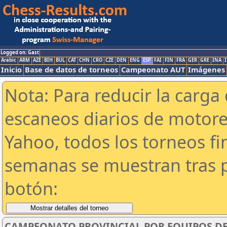
Logged on: Gast
Arabic
ARM
AZE
BIH
BUL
CAT
CHN
CRO
CZE
DEN
ENG
ESP
FAI
FIN
FRA
GER
GRE
INA
I
Inicio
Base de datos de torneos
Campeonato AUT
Imágenes
Nota: Para reducir la carga 
escaneos diarios de motor
Yahoo, todos los torneos f
semanas se muestran tras p
botón:
CAMPEONATO PROVINCIAL POR EQUIPOS DE 