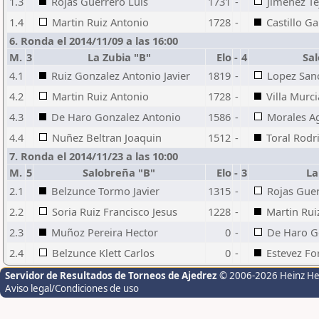
1.3
Rojas Guerrero Luis
1731
-
Jimenez Te
1.4
Martin Ruiz Antonio
1728
-
Castillo Ga
6. Ronda el 2014/11/09 a las 16:00
M.
3
La Zubia "B"
Elo
-
4
Sa
4.1
Ruiz Gonzalez Antonio Javier
1819
-
Lopez San
4.2
Martin Ruiz Antonio
1728
-
Villa Murc
4.3
De Haro Gonzalez Antonio
1586
-
Morales Ag
4.4
Nuñez Beltran Joaquin
1512
-
Toral Rodr
7. Ronda el 2014/11/23 a las 10:00
M.
5
Salobreña "B"
Elo
-
3
La
2.1
Belzunce Tormo Javier
1315
-
Rojas Guer
2.2
Soria Ruiz Francisco Jesus
1228
-
Martin Rui
2.3
Muñoz Pereira Hector
0
-
De Haro G
2.4
Belzunce Klett Carlos
0
-
Estevez Fo
Servidor de Resultados de Torneos de Ajedrez
© 2006-2026 Heinz H
Aviso legal/Condiciones de uso