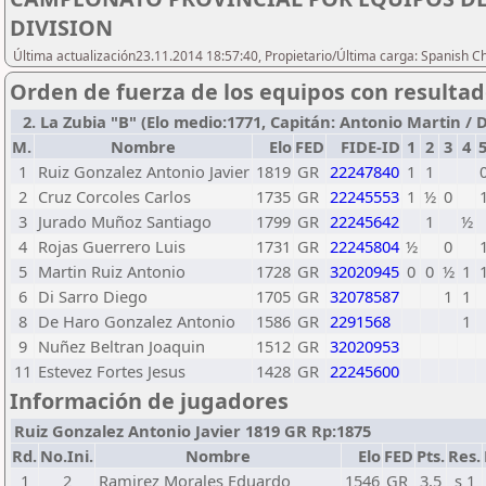
DIVISION
Última actualización23.11.2014 18:57:40, Propietario/Última carga: Spanish C
Orden de fuerza de los equipos con resulta
2. La Zubia "B" (Elo medio:1771, Capitán: Antonio Martin / De
M.
Nombre
Elo
FED
FIDE-ID
1
2
3
4
1
Ruiz Gonzalez Antonio Javier
1819
GR
22247840
1
1
2
Cruz Corcoles Carlos
1735
GR
22245553
1
½
0
3
Jurado Muñoz Santiago
1799
GR
22245642
1
½
4
Rojas Guerrero Luis
1731
GR
22245804
½
0
5
Martin Ruiz Antonio
1728
GR
32020945
0
0
½
1
6
Di Sarro Diego
1705
GR
32078587
1
1
8
De Haro Gonzalez Antonio
1586
GR
2291568
1
9
Nuñez Beltran Joaquin
1512
GR
32020953
11
Estevez Fortes Jesus
1428
GR
22245600
Información de jugadores
Ruiz Gonzalez Antonio Javier 1819 GR Rp:1875
Rd.
No.Ini.
Nombre
Elo
FED
Pts.
Res.
1
2
Ramirez Morales Eduardo
1546
GR
3,5
s 1