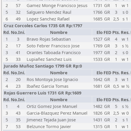
2
57
Gamez Monge Francisco Jesus
1731
GR
1
w 1
5
32
Salguero Mendez Raul
1766
GR
3
s 0
6
49
Lopez Sanchez Rafael
1685
GR
2,5
s 1
Cruz Corcoles Carlos 1735 GR Rp:1797
Rd.
No.Ini.
Nombre
Elo
FED
Pts.
Res.
1
3
Bravo Rojas Sebastian
1527
GR
4
w 1
2
17
Soto Febrer Francisco Jose
1769
GR
3
s ½
3
41
Orantes Taboada Francisco
1977
GR
2
s 0
5
33
Lupiañez Sanchez Luis
1533
GR
1
w 1
Jurado Muñoz Santiago 1799 GR Rp:0
Rd.
No.Ini.
Nombre
Elo
FED
Pts.
Res.
2
20
Ros Montoya Jose Ignacio
1642
GR
3
w 1
4
23
Ibañez Garcia Tomas
1681
GR
0,5
w ½
Rojas Guerrero Luis 1731 GR Rp:1609
Rd.
No.Ini.
Nombre
Elo
FED
Pts.
Res.
1
4
Ortiz Gomez Jose Manuel
1482
GR
5
s ½
3
43
Garcia-Blazquez Perez Manuel
1826
GR
2,5
w 0
5
35
Jimenez Tejada Juan Jose
1431
GR
2
s 1
7
53
Belzunce Tormo Javier
1315
GR
1
w 1