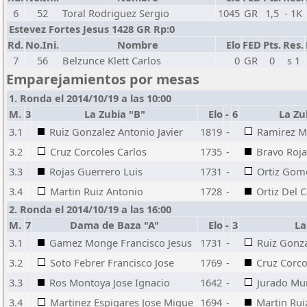
6
52
Toral Rodriguez Sergio
1045
GR
1,5
- 1K
Estevez Fortes Jesus 1428 GR Rp:0
Rd.
No.Ini.
Nombre
Elo
FED
Pts.
Res.
7
56
Belzunce Klett Carlos
0
GR
0
s 1
Emparejamientos por mesas
1. Ronda el 2014/10/19 a las 10:00
M.
3
La Zubia "B"
Elo
-
6
La Zu
3.1
Ruiz Gonzalez Antonio Javier
1819
-
Ramirez M
3.2
Cruz Corcoles Carlos
1735
-
Bravo Roja
3.3
Rojas Guerrero Luis
1731
-
Ortiz Gom
3.4
Martin Ruiz Antonio
1728
-
Ortiz Del
2. Ronda el 2014/10/19 a las 16:00
M.
7
Dama de Baza "A"
Elo
-
3
La
3.1
Gamez Monge Francisco Jesus
1731
-
Ruiz Gonza
3.2
Soto Febrer Francisco Jose
1769
-
Cruz Corco
3.3
Ros Montoya Jose Ignacio
1642
-
Jurado Mu
3.4
Martinez Espigares Jose Migue
1694
-
Martin Rui