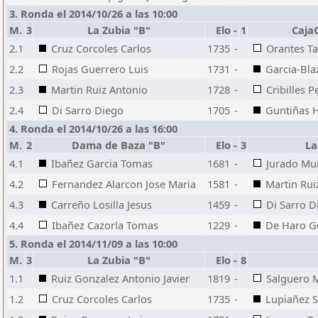
3. Ronda el 2014/10/26 a las 10:00
M.
3
La Zubia "B"
Elo
-
1
Caja
2.1
Cruz Corcoles Carlos
1735
-
Orantes T
2.2
Rojas Guerrero Luis
1731
-
Garcia-Bl
2.3
Martin Ruiz Antonio
1728
-
Cribilles P
2.4
Di Sarro Diego
1705
-
Guntiñas 
4. Ronda el 2014/10/26 a las 16:00
M.
2
Dama de Baza "B"
Elo
-
3
La
4.1
Ibañez Garcia Tomas
1681
-
Jurado Mu
4.2
Fernandez Alarcon Jose Maria
1581
-
Martin Rui
4.3
Carreño Losilla Jesus
1459
-
Di Sarro D
4.4
Ibañez Cazorla Tomas
1229
-
De Haro G
5. Ronda el 2014/11/09 a las 10:00
M.
3
La Zubia "B"
Elo
-
8
1.1
Ruiz Gonzalez Antonio Javier
1819
-
Salguero 
1.2
Cruz Corcoles Carlos
1735
-
Lupiañez S