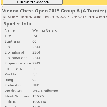
Vienna Chess Open 2015 Group A (A-Turnier)
Die Seite wurde zuletzt aktualisiert am 26.08.2015 12:05:00, Ersteller: Wiener
Spieler Info
Name
Welling Gerard
Titel
IM
Startrang
60
Elo
2344
Elo national
2364
Elo intnational
2344
Eloperformance
2242
FIDE Elo +/-
-10
Punkte
5,5
Rang
92
Föderation
NED
Verein/Ort
WLC Eindhoven
Ident-Nummer
132665
Fide-ID
1000446