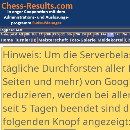
Logged on: Gast
Arabic
ARM
AZE
BIH
BUL
CAT
CHN
CRO
CZE
DEN
ENG
ESP
FAI
FIN
FRA
GER
GRE
INA
I
Home
TurnierDB
Meisterschaft
Foto-Galerie
Meldekartei
El
Hinweis: Um die Serverbela
tägliche Durchforsten aller 
Seiten und mehr) von Goog
reduzieren, werden bei alle
seit 5 Tagen beendet sind d
folgenden Knopf angezeigt