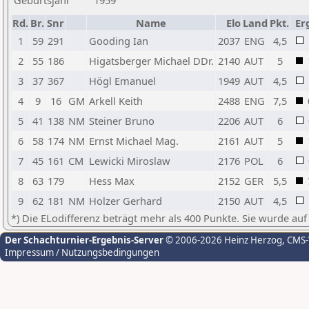
Geburtsjahr
1959
Rd.
Br.
Snr
Name
Elo
Land
Pkt.
Er
1
59
291
Gooding Ian
2037
ENG
4,5
2
55
186
Higatsberger Michael DDr.
2140
AUT
5
3
37
367
Högl Emanuel
1949
AUT
4,5
4
9
16
GM
Arkell Keith
2488
ENG
7,5
5
41
138
NM
Steiner Bruno
2206
AUT
6
6
58
174
NM
Ernst Michael Mag.
2161
AUT
5
7
45
161
CM
Lewicki Miroslaw
2176
POL
6
8
63
179
Hess Max
2152
GER
5,5
9
62
181
NM
Holzer Gerhard
2150
AUT
4,5
*) Die ELodifferenz beträgt mehr als 400 Punkte. Sie wurde auf
Der Schachturnier-Ergebnis-Server
© 2006-2026 Heinz Herzog
, CMS
Impressum / Nutzungsbedingungen