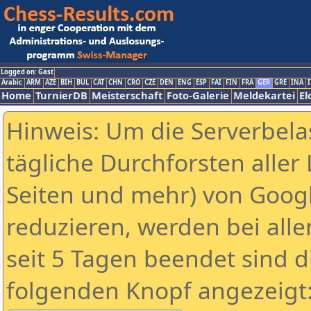
Logged on: Gast
Arabic
ARM
AZE
BIH
BUL
CAT
CHN
CRO
CZE
DEN
ENG
ESP
FAI
FIN
FRA
GER
GRE
INA
I
Home
TurnierDB
Meisterschaft
Foto-Galerie
Meldekartei
El
Hinweis: Um die Serverbela
tägliche Durchforsten aller 
Seiten und mehr) von Goog
reduzieren, werden bei alle
seit 5 Tagen beendet sind d
folgenden Knopf angezeigt