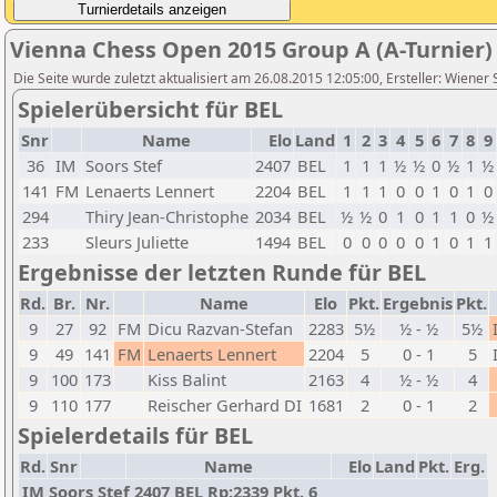
Vienna Chess Open 2015 Group A (A-Turnier)
Die Seite wurde zuletzt aktualisiert am 26.08.2015 12:05:00, Ersteller: Wiener
Spielerübersicht für BEL
Snr
Name
Elo
Land
1
2
3
4
5
6
7
8
9
36
IM
Soors Stef
2407
BEL
1
1
1
½
½
0
½
1
½
141
FM
Lenaerts Lennert
2204
BEL
1
1
1
0
0
1
0
1
0
294
Thiry Jean-Christophe
2034
BEL
½
½
0
1
0
1
1
0
½
233
Sleurs Juliette
1494
BEL
0
0
0
0
0
1
0
1
1
Ergebnisse der letzten Runde für BEL
Rd.
Br.
Nr.
Name
Elo
Pkt.
Ergebnis
Pkt.
9
27
92
FM
Dicu Razvan-Stefan
2283
5½
½ - ½
5½
9
49
141
FM
Lenaerts Lennert
2204
5
0 - 1
5
9
100
173
Kiss Balint
2163
4
½ - ½
4
9
110
177
Reischer Gerhard DI
1681
2
0 - 1
2
Spielerdetails für BEL
Rd.
Snr
Name
Elo
Land
Pkt.
Erg.
IM Soors Stef 2407 BEL Rp:2339 Pkt. 6