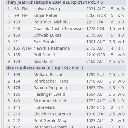
Thiry Jean-Christophe 2034 BEL Rp:2134 Pkt. 4,5
1
63
FM
Halvax Georg
2331
AUT
5
w ½
2
99
FM
Stigar Petter
2266
NOR
5
s ½
3
133
Paltrinieri Nicholas
2213
ITA
6
s 0
4
453
Opasiak Dustin Tennessee
1778
POL
1,5
w 1
5
163
Schwab Lukas
2175
AUT
5
s 0
6
411
Enzi Gerald
1901
AUT
3,5
w 1
7
166
WFM
Newrkla Katharina
2173
AUT
4
s 1
8
135
Prill Daniel
2210
GER
5
w 0
9
173
Kiss Balint
2163
AUT
4,5
s ½
Sleurs Juliette 1494 BEL Rp:1512 Pkt. 3
1
109
Mollard Pascal
1795
SUI
4,5
s 0
2
154
Röhrbacher Franz
1718
AUT
3,5
w 0
3
176
Ranieri Pierpaolo
1683
ITA
4,5
s 0
4
186
Haslinger Ewald
1664
AUT
3,5
w 0
5
149
Strohmer Harald
1732
AUT
4,5
s 0
6
144
Huba Mark
1734
ENG
2
s 1
7
210
Sbalchiero Lorenzo
1610
ITA
2,5
w 0
8
242
Pohl Gerald Mag
1023
AUT
2
w 1
9
177
Reischer Gerhard DI
1681
AUT
2
s 1