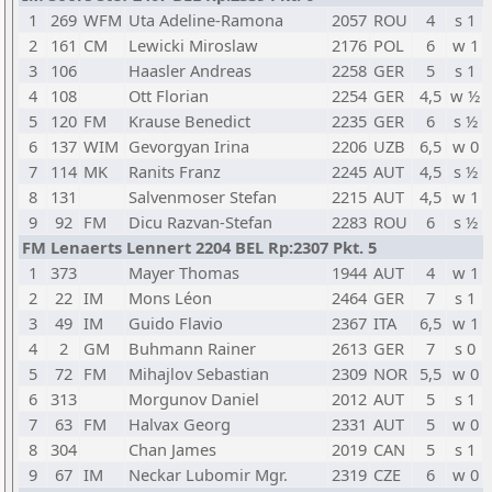
1
269
WFM
Uta Adeline-Ramona
2057
ROU
4
s 1
2
161
CM
Lewicki Miroslaw
2176
POL
6
w 1
3
106
Haasler Andreas
2258
GER
5
s 1
4
108
Ott Florian
2254
GER
4,5
w ½
5
120
FM
Krause Benedict
2235
GER
6
s ½
6
137
WIM
Gevorgyan Irina
2206
UZB
6,5
w 0
7
114
MK
Ranits Franz
2245
AUT
4,5
s ½
8
131
Salvenmoser Stefan
2215
AUT
4,5
w 1
9
92
FM
Dicu Razvan-Stefan
2283
ROU
6
s ½
FM Lenaerts Lennert 2204 BEL Rp:2307 Pkt. 5
1
373
Mayer Thomas
1944
AUT
4
w 1
2
22
IM
Mons Léon
2464
GER
7
s 1
3
49
IM
Guido Flavio
2367
ITA
6,5
w 1
4
2
GM
Buhmann Rainer
2613
GER
7
s 0
5
72
FM
Mihajlov Sebastian
2309
NOR
5,5
w 0
6
313
Morgunov Daniel
2012
AUT
5
s 1
7
63
FM
Halvax Georg
2331
AUT
5
w 0
8
304
Chan James
2019
CAN
5
s 1
9
67
IM
Neckar Lubomir Mgr.
2319
CZE
6
w 0