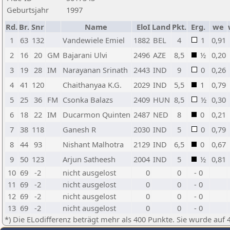
Geburtsjahr
1997
Rd.
Br.
Snr
Name
EloI
Land
Pkt.
Erg.
we
1
63
132
Vandewiele Emiel
1882
BEL
4
1
0,91
2
16
20
GM
Bajarani Ulvi
2496
AZE
8,5
½
0,20
3
19
28
IM
Narayanan Srinath
2443
IND
9
0
0,26
4
41
120
Chaithanyaa K.G.
2029
IND
5,5
1
0,79
5
25
36
FM
Csonka Balazs
2409
HUN
8,5
½
0,30
6
18
22
IM
Ducarmon Quinten
2487
NED
8
0
0,21
7
38
118
Ganesh R
2030
IND
5
0
0,79
8
44
93
Nishant Malhotra
2129
IND
6,5
0
0,67
9
50
123
Arjun Satheesh
2004
IND
5
½
0,81
10
69
-2
nicht ausgelost
0
0
- 0
11
69
-2
nicht ausgelost
0
0
- 0
12
69
-2
nicht ausgelost
0
0
- 0
13
69
-2
nicht ausgelost
0
0
- 0
*) Die ELodifferenz beträgt mehr als 400 Punkte. Sie wurde auf 