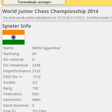
World Junior Chess Championship 2014
Die Seite wurde zuletzt aktualisiert am 19.10.2014 12:43:21, Ersteller/Letzter 
Spieler Info
Name
Mithil Ajgaonkar
Startrang
64
Elo national
0
Elo intnational
2258
Eloperformance
2132
FIDE Elo +/-
-57,6
Punkte
3,5
Rang
130
Föderation
IND
Verein/Ort
MAH
Ident-Nummer
0
Fide-ID
5017343