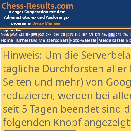
Logged on: Gast
Arabic
ARM
AZE
BIH
BUL
CAT
CHN
CRO
CZE
DEN
ENG
ESP
FAI
FIN
FRA
GER
GRE
INA
I
Home
TurnierDB
Meisterschaft
Foto-Galerie
Meldekartei
El
Hinweis: Um die Serverbel
tägliche Durchforsten aller 
Seiten und mehr) von Goog
reduzieren, werden bei alle
seit 5 Tagen beendet sind d
folgenden Knopf angezeigt