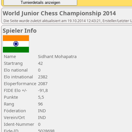
World Junior Chess Championship 2014
Die Seite wurde zuletzt aktualisiert am 19.10.2014 12:43:21, Ersteller/Letzter 
Spieler Info
Name
Sidhant Mohapatra
Startrang
42
Elo national
0
Elo intnational
2382
Eloperformance
2087
FIDE Elo +/-
-91,8
Punkte
5,5
Rang
96
Föderation
IND
Verein/Ort
IND
Ident-Nummer
0
Fide-ID
5028698