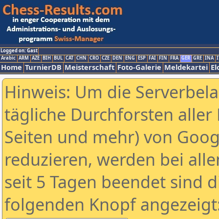
Logged on: Gast
Arabic
ARM
AZE
BIH
BUL
CAT
CHN
CRO
CZE
DEN
ENG
ESP
FAI
FIN
FRA
GER
GRE
INA
I
Home
TurnierDB
Meisterschaft
Foto-Galerie
Meldekartei
El
Hinweis: Um die Serverbel
tägliche Durchforsten aller 
Seiten und mehr) von Goog
reduzieren, werden bei alle
seit 5 Tagen beendet sind d
folgenden Knopf angezeigt