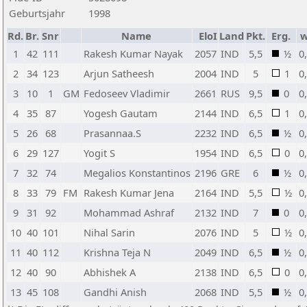
Geburtsjahr
1998
Rd.
Br.
Snr
Name
EloI
Land
Pkt.
Erg.
1
42
111
Rakesh Kumar Nayak
2057
IND
5,5
½
0
2
34
123
Arjun Satheesh
2004
IND
5
1
0
3
10
1
GM
Fedoseev Vladimir
2661
RUS
9,5
0
0
4
35
87
Yogesh Gautam
2144
IND
6,5
1
0
5
26
68
Prasannaa.S
2232
IND
6,5
½
0
6
29
127
Yogit S
1954
IND
6,5
0
0
7
32
74
Megalios Konstantinos
2196
GRE
6
½
0
8
33
79
FM
Rakesh Kumar Jena
2164
IND
5,5
½
0
9
31
92
Mohammad Ashraf
2132
IND
7
0
0
10
40
101
Nihal Sarin
2076
IND
5
½
0
11
40
112
Krishna Teja N
2049
IND
6,5
½
0
12
40
90
Abhishek A
2138
IND
6,5
0
0
13
45
108
Gandhi Anish
2068
IND
5,5
½
0