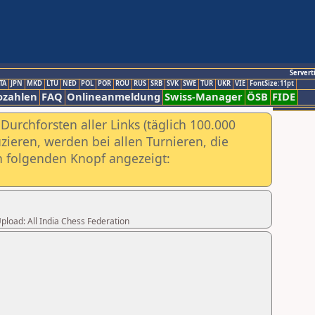
Servert
TA
JPN
MKD
LTU
NED
POL
POR
ROU
RUS
SRB
SVK
SWE
TUR
UKR
VIE
FontSize:11pt
ozahlen
FAQ
Onlineanmeldung
Swiss-Manager
ÖSB
FIDE
urchforsten aller Links (täglich 100.000
ieren, werden bei allen Turnieren, die
ch folgenden Knopf angezeigt:
Upload: All India Chess Federation