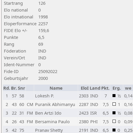
Startrang
126
Elo national
0
Elo intnational
1998
Eloperformance
2257
FIDE Elo +/-
159,6
Punkte
6,5
Rang
69
Föderation
IND
Verein/Ort
IND
Ident-Nummer
0
Fide-ID
25092022
Geburtsjahr
2000
Rd.
Br.
Snr
Name
EloI
Land
Pkt.
Erg.
we
1
57
58
Lokesh P.
2303
IND
7
½
0,14
2
43
60
CM
Puranik Abhimanyu
2287
IND
7,5
1
0,16
3
22
31
FM
Ben Artzi Ido
2423
ISR
6,5
½
0,08
4
26
43
FM
Bersamina Paulo
2380
PHI
7,5
0
0,09
5
42
75
Pranav Shetty
2191
IND
6,5
0
0,25