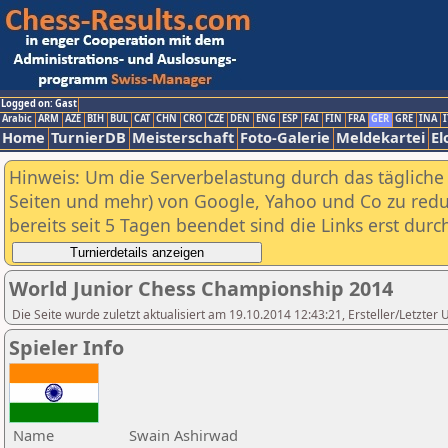
Logged on: Gast
Arabic
ARM
AZE
BIH
BUL
CAT
CHN
CRO
CZE
DEN
ENG
ESP
FAI
FIN
FRA
GER
GRE
INA
I
Home
TurnierDB
Meisterschaft
Foto-Galerie
Meldekartei
El
Hinweis: Um die Serverbelastung durch das tägliche D
Seiten und mehr) von Google, Yahoo und Co zu reduz
bereits seit 5 Tagen beendet sind die Links erst dur
World Junior Chess Championship 2014
Die Seite wurde zuletzt aktualisiert am 19.10.2014 12:43:21, Ersteller/Letzter 
Spieler Info
Name
Swain Ashirwad