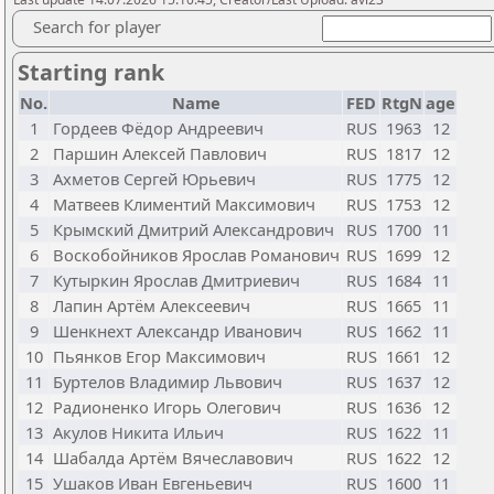
Search for player
Starting rank
No.
Name
FED
RtgN
age
1
Гордеев Фёдор Андреевич
RUS
1963
12
2
Паршин Алексей Павлович
RUS
1817
12
3
Ахметов Сергей Юрьевич
RUS
1775
12
4
Матвеев Климентий Максимович
RUS
1753
12
5
Крымский Дмитрий Александрович
RUS
1700
11
6
Воскобойников Ярослав Романович
RUS
1699
12
7
Кутыркин Ярослав Дмитриевич
RUS
1684
11
8
Лапин Артём Алексеевич
RUS
1665
11
9
Шенкнехт Александр Иванович
RUS
1662
11
10
Пьянков Егор Максимович
RUS
1661
12
11
Буртелов Владимир Львович
RUS
1637
12
12
Радионенко Игорь Олегович
RUS
1636
12
13
Акулов Никита Ильич
RUS
1622
11
14
Шабалда Артём Вячеславович
RUS
1622
12
15
Ушаков Иван Евгеньевич
RUS
1600
11