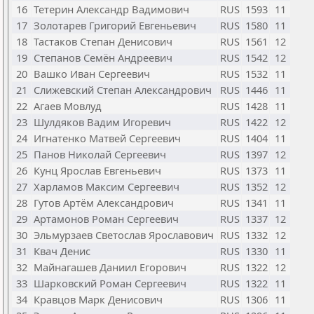
16
Тетерин Александр Вадимович
RUS
1593
11
17
Золотарев Григорий Евгеньевич
RUS
1580
11
18
Тастаков Степан Денисович
RUS
1561
12
19
Степанов Семён Андреевич
RUS
1542
12
20
Вашко Иван Сергеевич
RUS
1532
11
21
Слижевский Степан Александрович
RUS
1446
11
22
Агаев Мовлуд
RUS
1428
11
23
Шулдяков Вадим Игоревич
RUS
1422
12
24
Игнатенко Матвей Сергеевич
RUS
1404
11
25
Панов Николай Сергеевич
RUS
1397
12
26
Кунц Ярослав Евгеньевич
RUS
1373
11
27
Харламов Максим Сергеевич
RUS
1352
12
28
Гутов Артём Александрович
RUS
1341
11
29
Артамонов Роман Сергеевич
RUS
1337
12
30
Эльмурзаев Светослав Ярославович
RUS
1332
12
31
Квач Денис
RUS
1330
11
32
Майнагашев Даниил Егорович
RUS
1322
12
33
Шарковский Роман Сергеевич
RUS
1322
11
34
Кравцов Марк Денисович
RUS
1306
11