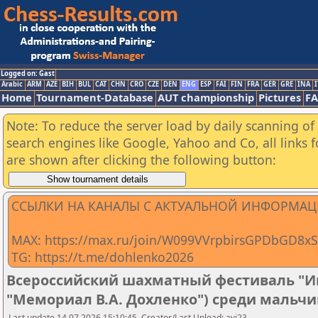
Logged on: Gast
Arabic
ARM
AZE
BIH
BUL
CAT
CHN
CRO
CZE
DEN
ENG
ESP
FAI
FIN
FRA
GER
GRE
INA
I
Home
Tournament-Database
AUT championship
Pictures
F
Note: To reduce the server load by daily scanning of a
search engines like Google, Yahoo and Co, all links 
are shown after clicking the following button:
ССЫЛКИ НА КАНАЛЫ С АКТУАЛЬНОЙ ИНФОРМАЦ
MAX: https://max.ru/join/W099VVrpbirsGPDbGD8
TG: https://t.me/dohlenko2026
Всероссийский шахматный фестиваль "И
"Мемориал В.А. Дохленко") среди мальчиков
Last update 14.07.2026 15:10:45, Creator/Last Upload: avi23