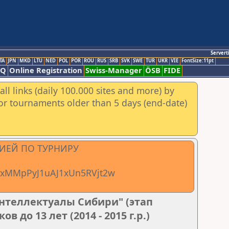
Servert
TA
JPN
MKD
LTU
NED
POL
POR
ROU
RUS
SRB
SVK
SWE
TUR
UKR
VIE
FontSize:11pt
AQ
Online Registration
Swiss-Manager
ÖSB
FIDE
ll links (daily 100.000 sites and more) by
for tournaments older than 5 days (end-date)
ИЕЙ ПО ТУРНИРУ
xSxMMpPyJ1uAJ1xUn5RVjt2w
нтеллектуалы Сибири" (этап
 до 13 лет (2014 - 2015 г.р.)