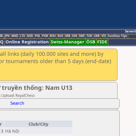
Servert
TA
JPN
MKD
LTU
NED
POL
POR
ROU
RUS
SRB
SVK
SWE
TUR
UKR
VIE
FontSize:11pt
AQ
Online Registration
Swiss-Manager
ÖSB
FIDE
ll links (daily 100.000 sites and more) by
for tournaments older than 5 days (end-date)
Cờ truyền thống: Nam U13
st Upload: RoyalChess
Search
r
Club/City
13
Hà Nội