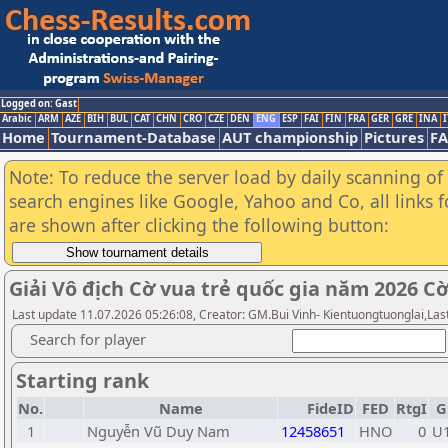
Logged on: Gast
Arabic
ARM
AZE
BIH
BUL
CAT
CHN
CRO
CZE
DEN
ENG
ESP
FAI
FIN
FRA
GER
GRE
INA
I
Home
Tournament-Database
AUT championship
Pictures
F
Note: To reduce the server load by daily scanning of a
search engines like Google, Yahoo and Co, all links 
are shown after clicking the following button:
Giải Vô địch Cờ vua trẻ quốc gia năm 2026 
Last update 11.07.2026 05:26:08, Creator: GM.Bui Vinh- Kientuongtuonglai,La
Search for player
Starting rank
No.
Name
FideID
FED
RtgI
G
1
Nguyễn Vũ Duy Nam
12458651
HNO
0
U