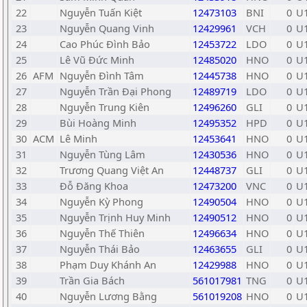
22
Nguyễn Tuấn Kiệt
12473103
BNI
0
U
23
Nguyễn Quang Vinh
12429961
VCH
0
U
24
Cao Phúc Đình Bảo
12453722
LDO
0
U
25
Lê Vũ Đức Minh
12485020
HNO
0
U
26
AFM
Nguyễn Đình Tâm
12445738
HNO
0
U
27
Nguyễn Trần Đại Phong
12489719
LDO
0
U
28
Nguyễn Trung Kiên
12496260
GLI
0
U
29
Bùi Hoàng Minh
12495352
HPD
0
U
30
ACM
Lê Minh
12453641
HNO
0
U
31
Nguyễn Tùng Lâm
12430536
HNO
0
U
32
Trương Quang Việt An
12448737
GLI
0
U
33
Đỗ Đăng Khoa
12473200
VNC
0
U
34
Nguyễn Kỳ Phong
12490504
HNO
0
U
35
Nguyễn Trịnh Huy Minh
12490512
HNO
0
U
36
Nguyễn Thế Thiên
12496634
HNO
0
U
37
Nguyễn Thái Bảo
12463655
GLI
0
U
38
Phạm Duy Khánh An
12429988
HNO
0
U
39
Trần Gia Bách
561017981
TNG
0
U
40
Nguyễn Lương Bằng
561019208
HNO
0
U