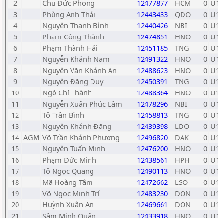
2
Chu Đức Phong
12477877
HCM
0
U
3
Phùng Anh Thái
12443433
QDO
0
U
4
Nguyễn Thanh Bình
12440426
NBI
0
U
5
Phạm Công Thành
12474851
HNO
0
U
6
Phạm Thành Hải
12451185
TNG
0
U
7
Nguyễn Khánh Nam
12491322
HNO
0
U
8
Nguyễn Văn Khánh An
12488623
HNO
0
U
9
Nguyễn Đăng Duy
12450391
TNG
0
U
10
Ngô Chí Thành
12488364
HNO
0
U
11
Nguyễn Xuân Phúc Lâm
12478296
NBI
0
U
12
Tô Trần Bình
12458813
TNG
0
U
13
Nguyễn Khánh Đăng
12439398
LDO
0
U
14
AGM
Võ Trần Khánh Phương
12496820
DAK
0
U
15
Nguyễn Tuấn Minh
12476200
HNO
0
U
16
Phạm Đức Minh
12438561
HPH
0
U
17
Tô Ngọc Quang
12490113
HNO
0
U
18
Mã Hoàng Tâm
12472662
LSO
0
U
19
Võ Ngọc Minh Trí
12483230
DON
0
U
20
Huỳnh Xuân An
12469661
DON
0
U
21
Sầm Minh Quân
12433918
HNO
0
U