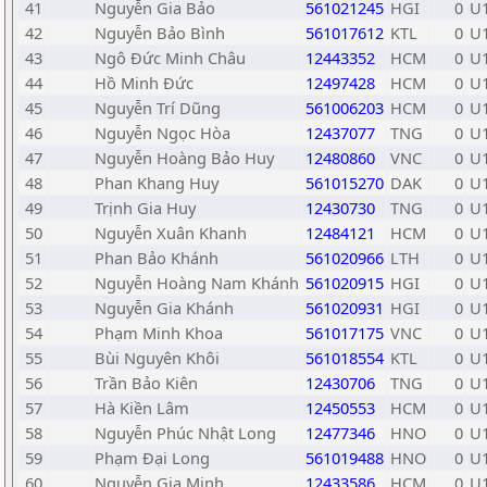
41
Nguyễn Gia Bảo
561021245
HGI
0
U
42
Nguyễn Bảo Bình
561017612
KTL
0
U
43
Ngô Đức Minh Châu
12443352
HCM
0
U
44
Hồ Minh Đức
12497428
HCM
0
U
45
Nguyễn Trí Dũng
561006203
HCM
0
U
46
Nguyễn Ngọc Hòa
12437077
TNG
0
U
47
Nguyễn Hoàng Bảo Huy
12480860
VNC
0
U
48
Phan Khang Huy
561015270
DAK
0
U
49
Trịnh Gia Huy
12430730
TNG
0
U
50
Nguyễn Xuân Khanh
12484121
HCM
0
U
51
Phan Bảo Khánh
561020966
LTH
0
U
52
Nguyễn Hoàng Nam Khánh
561020915
HGI
0
U
53
Nguyễn Gia Khánh
561020931
HGI
0
U
54
Phạm Minh Khoa
561017175
VNC
0
U
55
Bùi Nguyên Khôi
561018554
KTL
0
U
56
Trần Bảo Kiên
12430706
TNG
0
U
57
Hà Kiền Lâm
12450553
HCM
0
U
58
Nguyễn Phúc Nhật Long
12477346
HNO
0
U
59
Phạm Đại Long
561019488
HNO
0
U
60
Nguyễn Gia Minh
12433586
HCM
0
U