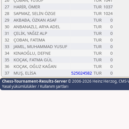
26
ÇOBAN, YUSUF
TUR
1041
27
HARİR, ÖMER
TUR
1037
28
SAPMAZ, SELİN ÖZGE
TUR
1024
29
AKBABA, ÖZKAN ASAF
TUR
0
30
ANBANAZLI, ARYA ADEL
TUR
0
31
ÇELİK, YAĞIZ ALP
TUR
0
32
ÇOBAN, FATIMA
TUR
0
33
JAMIL, MUHAMMAD YUSUF
TUR
0
34
KINAOĞLU, DEFNE
TUR
0
35
KOÇAK, FATMA GÜL
TUR
0
36
KOÇAK, OĞUZ KAĞAN
TUR
0
37
MUŞ, ELİSA
525024582
TUR
0
Chess-Tournament-Results-Server
© 2006-2026 Heinz Herzog
, CMS-
Yasal yükümlülükler / Kullanım şartları