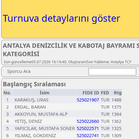
Turnuva detaylarını göster
ANTALYA DENİZCİLİK VE KABOTAJ BAYRAMI 
KATEGORİSİ
Son güncelleme05.07.2026 16:14:40, Oluşturan/Son Yükleme: Antalya TCF
Sporcu Ara
Başlangıç Sıralaması
No.
İsim
FIDE ID
FED
Rtg
1
KARAKUŞ, URAS
525021907
TUR
1488
2
ERDAL, BARAN
TUR
1375
3
AKKOYUN, MUSTAFA ALP
TUR
1364
4
YETİŞ, DENİZ
525022660
TUR
1362
5
YAPICILAR, MUSTAFA SONER
525022571
TUR
1325
6
YILMAZ, GÖKDENİZ
525022741
TUR
1309