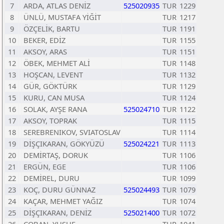
7
ARDA, ATLAS DENİZ
525020935
TUR
1229
8
ÜNLÜ, MUSTAFA YİĞİT
TUR
1217
9
ÖZÇELİK, BARTU
TUR
1191
10
BEKER, EDİZ
TUR
1155
11
AKSOY, ARAS
TUR
1151
12
ÖBEK, MEHMET ALİ
TUR
1148
13
HOŞCAN, LEVENT
TUR
1132
14
GÜR, GÖKTÜRK
TUR
1129
15
KURU, CAN MUSA
TUR
1124
16
SOLAK, AYŞE RANA
525024710
TUR
1122
17
AKSOY, TOPRAK
TUR
1115
18
SEREBRENIKOV, SVIATOSLAV
TUR
1114
19
DİŞÇIKARAN, GÖKYÜZÜ
525024221
TUR
1113
20
DEMİRTAŞ, DORUK
TUR
1106
21
ERGÜN, EGE
TUR
1106
22
DEMİREL, DURU
TUR
1099
23
KOÇ, DURU GÜNNAZ
525024493
TUR
1079
24
KAÇAR, MEHMET YAĞIZ
TUR
1074
25
DİŞÇIKARAN, DENİZ
525021400
TUR
1072