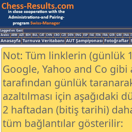
Logged on: Gast
Arabic
ARM
AZE
BIH
BUL
CAT
CHN
CRO
CZE
DEN
ENG
ESP
FAI
FIN
FRA
GER
GRE
INA
I
Anasayfa
Turnuva Veritabanı
AUT Şampiyonası
Fotoğraflar
Not: Tüm linklerin (günlük 1
Google, Yahoo and Co gibi
tarafından günlük taranar
azaltılması için aşağıdaki 
2 haftadan (bitiş tarihi) dah
tüm bağlantılar gösterilir: