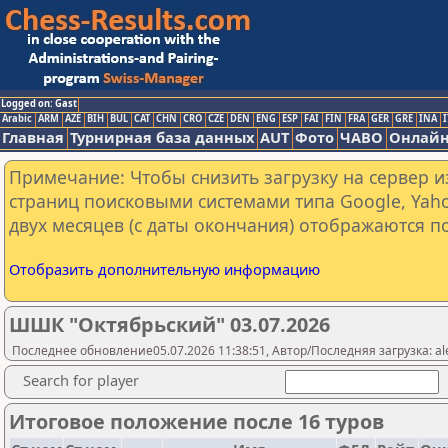
Logged on: Gast
Arabic
ARM
AZE
BIH
BUL
CAT
CHN
CRO
CZE
DEN
ENG
ESP
FAI
FIN
FRA
GER
GRE
INA
I
Главная
Турнирная база данных
AUT
Фото
ЧАВО
Онлайн
Примечание: Чтобы снизить загрузку на сервер и
страниц поисковыми системами типа Google, Yaho
двух месяцев (с даты окончания) отображаются по
Отобразить дополнительную информацию
ШШК "Октябрьский" 03.07.2026
Последнее обновление05.07.2026 11:38:51, Автор/Последняя загрузка: al
Search for player
Итоговое положение после 16 туров