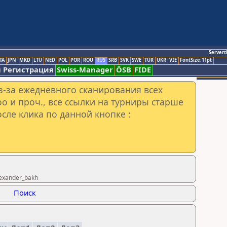
Servert
TA
JPN
MKD
LTU
NED
POL
POR
ROU
RUS
SRB
SVK
SWE
TUR
UKR
VIE
FontSize:11pt
 Регистрация
Swiss-Manager
ÖSB
FIDE
з-за ежедневного сканирования всех
o и проч., все ссылки на турниры старше
сле клика по данной кнопке :
exander_bakh
Поиск