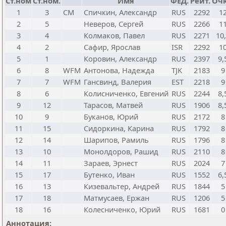
Ст.ном
Ст.ном.
Имя
ФЕД.
Рейт.
Оч
1
3
CM
Спичкин, Александр
RUS
2292
1
2
5
Неверов, Сергей
RUS
2266
1
3
4
Колмаков, Павел
RUS
2271
10
4
2
Сафир, Ярослав
ISR
2292
1
5
1
Коровин, Александр
RUS
2397
9,
6
8
WFM
Антонова, Надежда
TJK
2183
9
7
7
WFM
Гансвинд, Валерия
EST
2218
9
8
6
Колисниченко, Евгений
RUS
2244
8,
9
12
Тарасов, Матвей
RUS
1906
8,
10
9
Буканов, Юрий
RUS
2172
8
11
15
Сидоркина, Карина
RUS
1792
8
12
14
Шарипов, Рамиль
RUS
1796
8
13
10
Монолдоров, Рашид
RUS
2110
8
14
11
Зараев, Эрнест
RUS
2024
7
15
17
Бутенко, Иван
RUS
1552
6,
16
13
Кизевальтер, Андрей
RUS
1844
5
17
18
Матмусаев, Ержан
RUS
1206
5
18
16
Колесниченко, Юрий
RUS
1681
0
Аннотация: