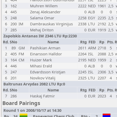
3
162
Muhren Willem
2222
NED
1961
2,5
4
445
Zenaj Aleksander
0
ALB
0
0
5
248
Salama Omar
2258
EGY
2235
2,5
6
200
IM
Dambrauskas Virginijus
2338
LTU
2192
2,5
7
285
Mehaj Driton
0
EUR
1919
2,5
Zapolskis Antanas IM 2346 LTU Rp:2230
Rd.
SNo
Name
Rtg
FED
Rp
Pts.
R
1
89
GM
Pashikian Arman
2611
ARM
2718
5
2
405
FM
Einarsson Halldor
2264
ISL
2088
2,5
3
164
CM
Huizer Mark
2195
NED
1959
2
4
446
Mihasi Erald
0
ALB
0
0
5
247
Edvardsson Kristjan
2245
ISL
2306
3,5
6
201
Novikov Vitalij
2325
LTU
2207
4
Baltrunas Arvydas 2082 LTU Rp:0
Rd.
SNo
Name
Rtg
FED
Rp
Pts.
R
7
286
Haskaj Fatmir
0
EUR
2023
4
Board Pairings
Round 1 on 2008/10/17 at 14:30
Bo.
34
Panevezys Chess Club
Rtg
-
2