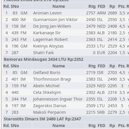
Rd.
SNo
Name
Rtg
FED
Rp
Pts.
R
1
83
GM
Aronian Levon
2757
ARM
2689
3,5
2
400
IM
Gunnarsson Jon Viktor
2430
ISL
2550
3,5
3
158
IM
De Jong Jan-Willem
2479
NED
2408
4,5
4
439
FM
Karkanaqe Ilir
2383
ALB
2180
2,5
5
243
FM
Lagerman Robert
2363
ISL
2414
2,5
6
196
GM
Kveinys Aloyzas
2533
LTU
2529
4,5
7
287
Shatri Faik
0
EUR
2204
1,5
Beinoras Mindaugas 2434 LTU Rp:2352
Rd.
SNo
Name
Rtg
FED
Rp
Pts.
R
1
85
GM
Gelfand Boris
2719
ISR
2703
4,5
2
401
IM
Thorfinnsson Bragi
2383
ISL
2490
3,5
3
159
FM
Abeln Michiel
2329
NED
2295
3
4
440
Cela Shkelqim
2302
ALB
2316
3,5
5
244
FM
Johannesson Ingvar Thor
2355
ISL
2208
1,5
6
197
IM
Zagorskis Darius
2509
LTU
2453
5
7
283
Makoli Perparim
2215
SRB
2279
2,5
Starostits Ilmars IM 2480 LAT Rp:2347
Rd.
SNo
Name
Rtg
FED
Rp
Pts.
R