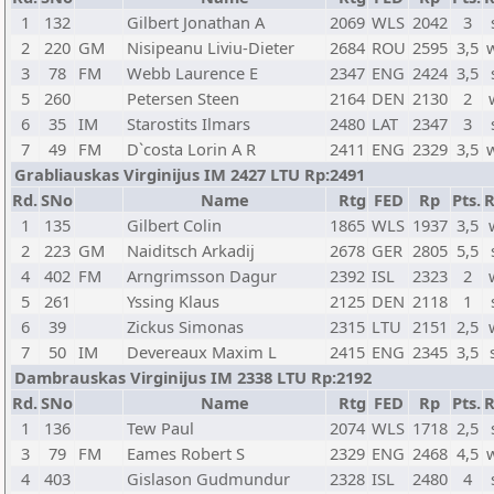
1
132
Gilbert Jonathan A
2069
WLS
2042
3
2
220
GM
Nisipeanu Liviu-Dieter
2684
ROU
2595
3,5
3
78
FM
Webb Laurence E
2347
ENG
2424
3,5
5
260
Petersen Steen
2164
DEN
2130
2
6
35
IM
Starostits Ilmars
2480
LAT
2347
3
7
49
FM
D`costa Lorin A R
2411
ENG
2329
3,5
Grabliauskas Virginijus IM 2427 LTU Rp:2491
Rd.
SNo
Name
Rtg
FED
Rp
Pts.
R
1
135
Gilbert Colin
1865
WLS
1937
3,5
2
223
GM
Naiditsch Arkadij
2678
GER
2805
5,5
4
402
FM
Arngrimsson Dagur
2392
ISL
2323
2
5
261
Yssing Klaus
2125
DEN
2118
1
6
39
Zickus Simonas
2315
LTU
2151
2,5
7
50
IM
Devereaux Maxim L
2415
ENG
2345
3,5
Dambrauskas Virginijus IM 2338 LTU Rp:2192
Rd.
SNo
Name
Rtg
FED
Rp
Pts.
R
1
136
Tew Paul
2074
WLS
1718
2,5
3
79
FM
Eames Robert S
2329
ENG
2468
4,5
4
403
Gislason Gudmundur
2328
ISL
2480
4