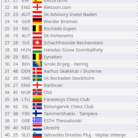
21
21
ESP
Iretza Gros
22
36
ENG
Betsson.com
23
23
AUT
SK Advisory Invest Baden
24
16
GER
Werder Bremen
25
33
BEL
Rochade Eupen
26
19
AUT
SK Hohenems
27
28
SUI
Schachfreunde Reichenstein
28
30
HUN
Haladas-Szova Szombathely
29
29
BEL
Eynatten
30
24
BIH
Siroki Brijeg - Hering
31
48
DEN
Aarhus Skakklub / Skolerne
32
35
SWE
SK Rockaden Stockholm
33
27
ENG
Barbican
34
45
NOR
OSS
35
34
LTU
Panevezys Chess Club
36
42
ISL
Bolungarvik Chess Club
37
38
FIN
TammerShakki - Tampere
38
31
GRE
ESTH Thessaloniki
39
40
NED
Utrecht
40
25
SLO
Sahovsko Drustvo Ptuj - Veplas Velenje