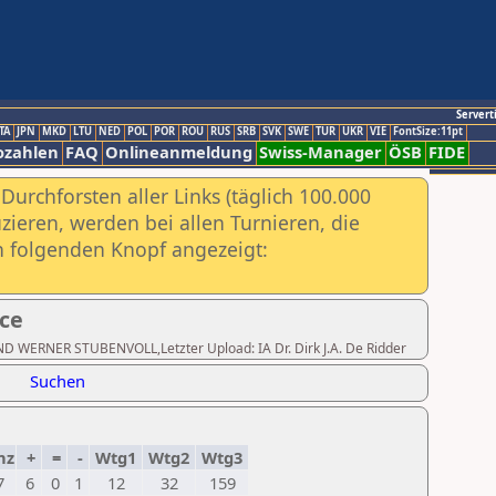
Servert
TA
JPN
MKD
LTU
NED
POL
POR
ROU
RUS
SRB
SVK
SWE
TUR
UKR
VIE
FontSize:11pt
ozahlen
FAQ
Onlineanmeldung
Swiss-Manager
ÖSB
FIDE
urchforsten aller Links (täglich 100.000
ieren, werden bei allen Turnieren, die
ch folgenden Knopf angezeigt:
ece
 UND WERNER STUBENVOLL,Letzter Upload: IA Dr. Dirk J.A. De Ridder
Suchen
nz
+
=
-
Wtg1
Wtg2
Wtg3
7
6
0
1
12
32
159