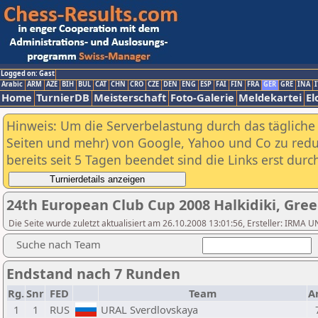
Logged on: Gast
Arabic
ARM
AZE
BIH
BUL
CAT
CHN
CRO
CZE
DEN
ENG
ESP
FAI
FIN
FRA
GER
GRE
INA
I
Home
TurnierDB
Meisterschaft
Foto-Galerie
Meldekartei
El
Hinweis: Um die Serverbelastung durch das tägliche D
Seiten und mehr) von Google, Yahoo und Co zu reduz
bereits seit 5 Tagen beendet sind die Links erst dur
24th European Club Cup 2008 Halkidiki, Gre
Die Seite wurde zuletzt aktualisiert am 26.10.2008 13:01:56, Ersteller: IRMA
Suche nach Team
Endstand nach 7 Runden
Rg.
Snr
FED
Team
A
1
1
RUS
URAL Sverdlovskaya