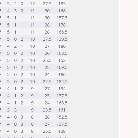
7
5
2
0
12
27,5
185
7
4
3
0
11
30
168
7
5
1
1
11
30
157,5
7
5
1
1
11
28
178
7
5
1
1
11
28
166,5
7
5
0
2
10
27,5
139,5
7
4
2
1
10
27
186
7
5
0
2
10
26
168,5
7
5
0
2
10
25,5
152
7
5
0
2
10
25
169,5
7
5
0
2
10
24
186
7
5
0
2
10
22,5
184,5
7
4
1
2
9
27
134
7
4
1
2
9
25
137,5
7
4
1
2
9
24
168,5
7
3
3
1
9
23,5
161
7
4
0
3
8
28
152,5
7
4
0
3
8
27
137,5
7
4
0
3
8
25,5
138