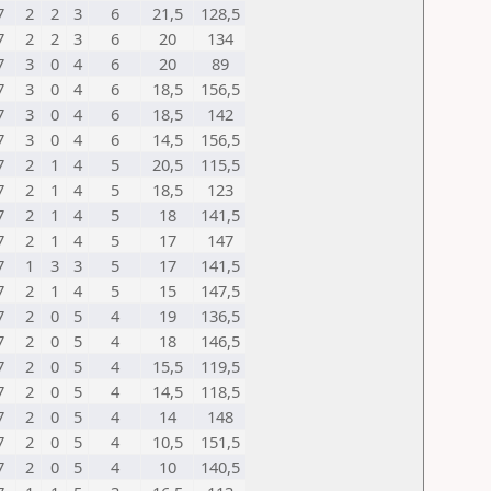
7
2
2
3
6
21,5
128,5
7
2
2
3
6
20
134
7
3
0
4
6
20
89
7
3
0
4
6
18,5
156,5
7
3
0
4
6
18,5
142
7
3
0
4
6
14,5
156,5
7
2
1
4
5
20,5
115,5
7
2
1
4
5
18,5
123
7
2
1
4
5
18
141,5
7
2
1
4
5
17
147
7
1
3
3
5
17
141,5
7
2
1
4
5
15
147,5
7
2
0
5
4
19
136,5
7
2
0
5
4
18
146,5
7
2
0
5
4
15,5
119,5
7
2
0
5
4
14,5
118,5
7
2
0
5
4
14
148
7
2
0
5
4
10,5
151,5
7
2
0
5
4
10
140,5