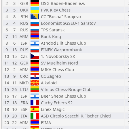
2
3
GER
OSG Baden-Baden e.V.
3
5
UKR
PVK Kiev Chess
4
8
BIH
CC "Bosna" Sarajevo
5
4
RUS
Economist SGSEU-1 Saratov
6
7
RUS
TPS Saransk
7
14
ARM
Bank King
8
6
ISR
Ashdod Illit Chess Club
9
13
RUS
FINEK Gazprombank
10
15
CZE
1. Novoborsky SK
11
12
GER
SV Muelheim Nord
12
2
ARM
MIKA Chess Club
13
9
CRO
CC Zagreb
14
11
MKD
Alkaloid
15
26
LTU
Vilnius Chess-Bridge Club
16
17
ISR
Beer Sheba Chess Club
17
18
FRA
Clichy Echecs 92
18
10
ESP
Linex Magic
19
20
ITA
ASD Circolo Scacchi R.Fischer Chieti
20
22
ARM
FIMA