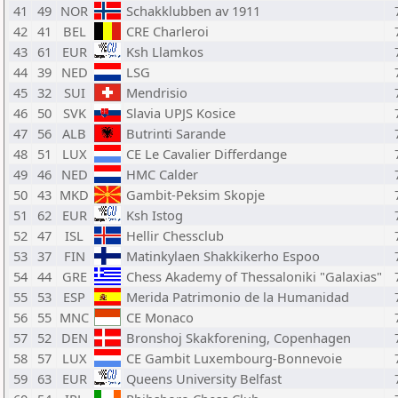
41
49
NOR
Schakklubben av 1911
42
41
BEL
CRE Charleroi
43
61
EUR
Ksh Llamkos
44
39
NED
LSG
45
32
SUI
Mendrisio
46
50
SVK
Slavia UPJS Kosice
47
56
ALB
Butrinti Sarande
48
51
LUX
CE Le Cavalier Differdange
49
46
NED
HMC Calder
50
43
MKD
Gambit-Peksim Skopje
51
62
EUR
Ksh Istog
52
47
ISL
Hellir Chessclub
53
37
FIN
Matinkylaen Shakkikerho Espoo
54
44
GRE
Chess Akademy of Thessaloniki "Galaxias"
55
53
ESP
Merida Patrimonio de la Humanidad
56
55
MNC
CE Monaco
57
52
DEN
Bronshoj Skakforening, Copenhagen
58
57
LUX
CE Gambit Luxembourg-Bonnevoie
59
63
EUR
Queens University Belfast