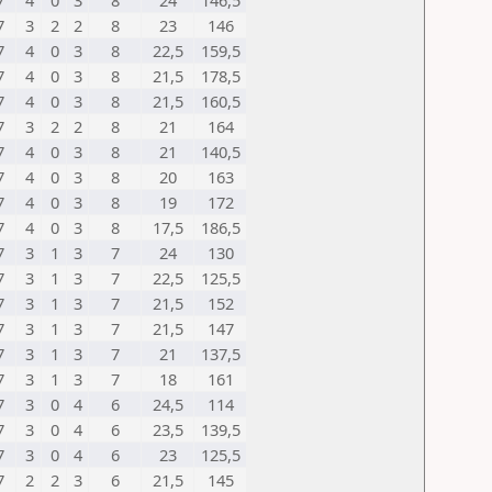
7
4
0
3
8
24
146,5
7
3
2
2
8
23
146
7
4
0
3
8
22,5
159,5
7
4
0
3
8
21,5
178,5
7
4
0
3
8
21,5
160,5
7
3
2
2
8
21
164
7
4
0
3
8
21
140,5
7
4
0
3
8
20
163
7
4
0
3
8
19
172
7
4
0
3
8
17,5
186,5
7
3
1
3
7
24
130
7
3
1
3
7
22,5
125,5
7
3
1
3
7
21,5
152
7
3
1
3
7
21,5
147
7
3
1
3
7
21
137,5
7
3
1
3
7
18
161
7
3
0
4
6
24,5
114
7
3
0
4
6
23,5
139,5
7
3
0
4
6
23
125,5
7
2
2
3
6
21,5
145