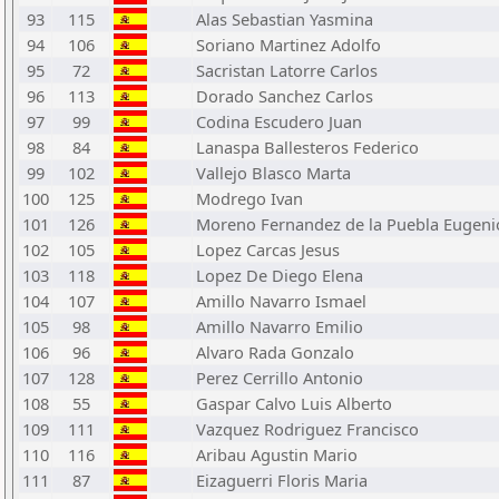
93
115
Alas Sebastian Yasmina
94
106
Soriano Martinez Adolfo
95
72
Sacristan Latorre Carlos
96
113
Dorado Sanchez Carlos
97
99
Codina Escudero Juan
98
84
Lanaspa Ballesteros Federico
99
102
Vallejo Blasco Marta
100
125
Modrego Ivan
101
126
Moreno Fernandez de la Puebla Eugeni
102
105
Lopez Carcas Jesus
103
118
Lopez De Diego Elena
104
107
Amillo Navarro Ismael
105
98
Amillo Navarro Emilio
106
96
Alvaro Rada Gonzalo
107
128
Perez Cerrillo Antonio
108
55
Gaspar Calvo Luis Alberto
109
111
Vazquez Rodriguez Francisco
110
116
Aribau Agustin Mario
111
87
Eizaguerri Floris Maria