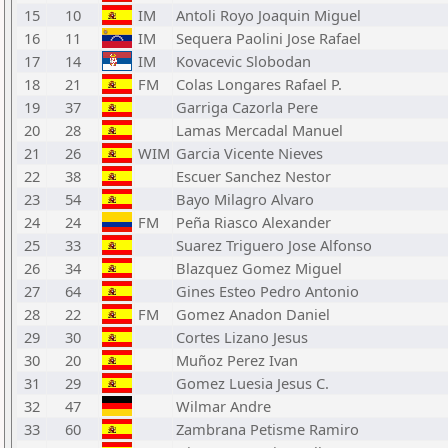
15
10
IM
Antoli Royo Joaquin Miguel
16
11
IM
Sequera Paolini Jose Rafael
17
14
IM
Kovacevic Slobodan
18
21
FM
Colas Longares Rafael P.
19
37
Garriga Cazorla Pere
20
28
Lamas Mercadal Manuel
21
26
WIM
Garcia Vicente Nieves
22
38
Escuer Sanchez Nestor
23
54
Bayo Milagro Alvaro
24
24
FM
Peña Riasco Alexander
25
33
Suarez Triguero Jose Alfonso
26
34
Blazquez Gomez Miguel
27
64
Gines Esteo Pedro Antonio
28
22
FM
Gomez Anadon Daniel
29
30
Cortes Lizano Jesus
30
20
Muñoz Perez Ivan
31
29
Gomez Luesia Jesus C.
32
47
Wilmar Andre
33
60
Zambrana Petisme Ramiro