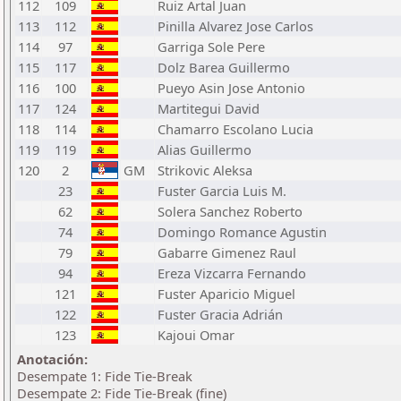
112
109
Ruiz Artal Juan
113
112
Pinilla Alvarez Jose Carlos
114
97
Garriga Sole Pere
115
117
Dolz Barea Guillermo
116
100
Pueyo Asin Jose Antonio
117
124
Martitegui David
118
114
Chamarro Escolano Lucia
119
119
Alias Guillermo
120
2
GM
Strikovic Aleksa
23
Fuster Garcia Luis M.
62
Solera Sanchez Roberto
74
Domingo Romance Agustin
79
Gabarre Gimenez Raul
94
Ereza Vizcarra Fernando
121
Fuster Aparicio Miguel
122
Fuster Gracia Adrián
123
Kajoui Omar
Anotación:
Desempate 1: Fide Tie-Break
Desempate 2: Fide Tie-Break (fine)