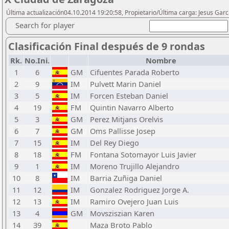
Última actualización04.10.2014 19:20:58, Propietario/Última carga: Jesus Garc
Search for player
Clasificación Final después de 9 rondas
Rk.
No.Ini.
Nombre
1
6
GM
Cifuentes Parada Roberto
2
9
IM
Pulvett Marin Daniel
3
5
IM
Forcen Esteban Daniel
4
19
FM
Quintin Navarro Alberto
5
3
GM
Perez Mitjans Orelvis
6
7
GM
Oms Pallisse Josep
7
15
IM
Del Rey Diego
8
18
FM
Fontana Sotomayor Luis Javier
9
1
IM
Moreno Trujillo Alejandro
10
8
IM
Barria Zuñiga Daniel
11
12
IM
Gonzalez Rodriguez Jorge A.
12
13
IM
Ramiro Ovejero Juan Luis
13
4
GM
Movsziszian Karen
14
39
Maza Broto Pablo