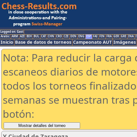
Logged on: Gast
Arabic
ARM
AZE
BIH
BUL
CAT
CHN
CRO
CZE
DEN
ENG
ESP
FAI
FIN
FRA
GER
GRE
INA
I
Inicio
Base de datos de torneos
Campeonato AUT
Imágenes
Nota: Para reducir la carga 
escaneos diarios de motor
todos los torneos finalizad
semanas se muestran tras p
botón:
X Ciudad de Zaragoza