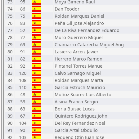
73
95
Moya Gimeno Raul
74
86
Dan Teodor
75
75
Roldan Marques Daniel
76
83
Peña Gil Jose Alejandro
77
52
De La Riva Fernandez Eduardo
78
77
Muro Guerrero Miguel
79
69
Chamarro Catarecha Miguel Ang
80
91
Lasierra Arceiz Javier
81
82
Herrero Marco Ramon
82
92
Pintanel Torres Manuel
83
120
Calvo Sarnago Miguel
84
108
Roldan Marques Marta
85
110
Garcia Estruch Mauricio
86
48
Muñoz Suarez Luis Alberto
87
53
Alsina Franco Sergio
88
63
Boria Buisac Lucas
89
67
Quintero Rodriguez John
90
104
Del Rey Fernandez Noel
91
90
Garcia Artal Obdulio
92
103
Requeno Otin Juan Jose