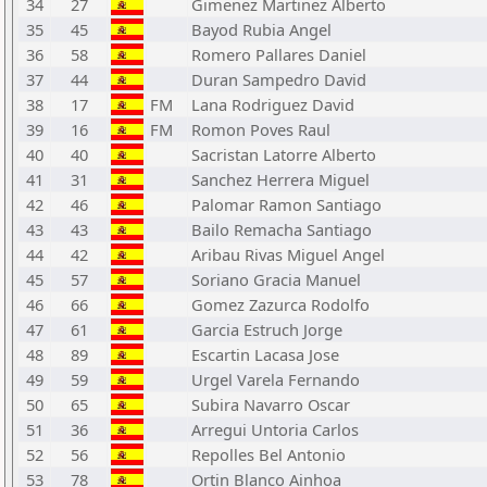
34
27
Gimenez Martinez Alberto
35
45
Bayod Rubia Angel
36
58
Romero Pallares Daniel
37
44
Duran Sampedro David
38
17
FM
Lana Rodriguez David
39
16
FM
Romon Poves Raul
40
40
Sacristan Latorre Alberto
41
31
Sanchez Herrera Miguel
42
46
Palomar Ramon Santiago
43
43
Bailo Remacha Santiago
44
42
Aribau Rivas Miguel Angel
45
57
Soriano Gracia Manuel
46
66
Gomez Zazurca Rodolfo
47
61
Garcia Estruch Jorge
48
89
Escartin Lacasa Jose
49
59
Urgel Varela Fernando
50
65
Subira Navarro Oscar
51
36
Arregui Untoria Carlos
52
56
Repolles Bel Antonio
53
78
Ortin Blanco Ainhoa