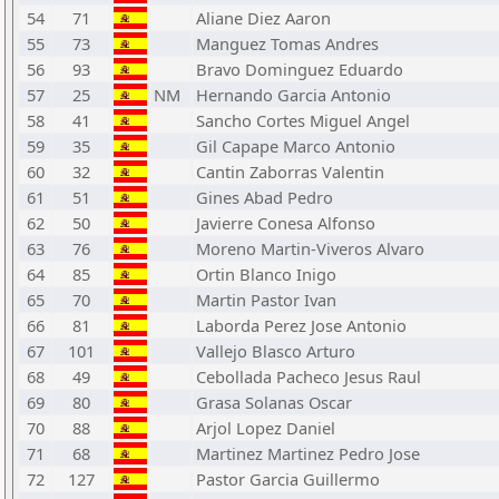
54
71
Aliane Diez Aaron
55
73
Manguez Tomas Andres
56
93
Bravo Dominguez Eduardo
57
25
NM
Hernando Garcia Antonio
58
41
Sancho Cortes Miguel Angel
59
35
Gil Capape Marco Antonio
60
32
Cantin Zaborras Valentin
61
51
Gines Abad Pedro
62
50
Javierre Conesa Alfonso
63
76
Moreno Martin-Viveros Alvaro
64
85
Ortin Blanco Inigo
65
70
Martin Pastor Ivan
66
81
Laborda Perez Jose Antonio
67
101
Vallejo Blasco Arturo
68
49
Cebollada Pacheco Jesus Raul
69
80
Grasa Solanas Oscar
70
88
Arjol Lopez Daniel
71
68
Martinez Martinez Pedro Jose
72
127
Pastor Garcia Guillermo