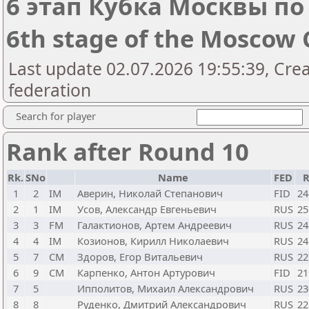
6 этап Кубка Москвы по 
6th stage of the Moscow 
Last update 02.07.2026 19:55:39, Cre
federation
Search for player
Rank after Round 10
Rk.
SNo
Name
FED
R
1
2
IM
Аверин, Николай Степанович
FID
24
2
1
IM
Усов, Александр Евгеньевич
RUS
25
3
3
FM
Галактионов, Артем Андреевич
RUS
24
4
4
IM
Козионов, Кирилл Николаевич
RUS
24
5
7
CM
Здоров, Егор Витальевич
RUS
22
6
9
CM
Карпенко, Антон Артурович
FID
21
7
5
Ипполитов, Михаил Александрович
RUS
23
8
8
Руденко, Дмитрий Александрович
RUS
22