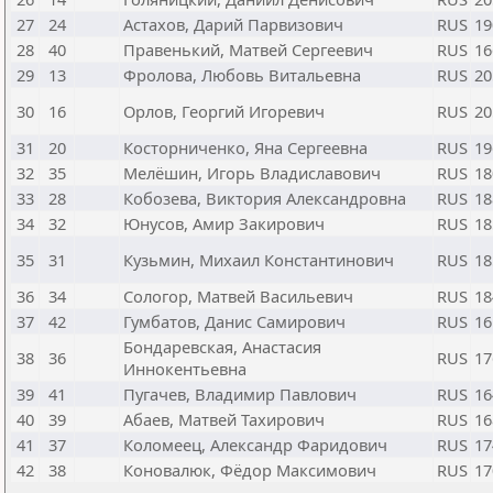
27
24
Астахов, Дарий Парвизович
RUS
19
28
40
Правенький, Матвей Сергеевич
RUS
16
29
13
Фролова, Любовь Витальевна
RUS
20
30
16
Орлов, Георгий Игоревич
RUS
20
31
20
Косторниченко, Яна Сергеевна
RUS
19
32
35
Мелёшин, Игорь Владиславович
RUS
18
33
28
Кобозева, Виктория Александровна
RUS
18
34
32
Юнусов, Амир Закирович
RUS
18
35
31
Кузьмин, Михаил Константинович
RUS
18
36
34
Сологор, Матвей Васильевич
RUS
18
37
42
Гумбатов, Данис Самирович
RUS
16
Бондаревская, Анастасия
38
36
RUS
17
Иннокентьевна
39
41
Пугачев, Владимир Павлович
RUS
16
40
39
Абаев, Матвей Тахирович
RUS
16
41
37
Коломеец, Александр Фаридович
RUS
17
42
38
Коновалюк, Фёдор Максимович
RUS
17