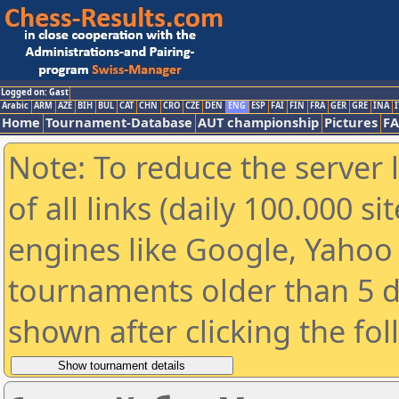
Logged on: Gast
Arabic
ARM
AZE
BIH
BUL
CAT
CHN
CRO
CZE
DEN
ENG
ESP
FAI
FIN
FRA
GER
GRE
INA
I
Home
Tournament-Database
AUT championship
Pictures
F
Note: To reduce the server 
of all links (daily 100.000 s
engines like Google, Yahoo a
tournaments older than 5 d
shown after clicking the fo