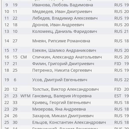
9
19
Иванова, Любовь Вадимовна
RUS
19
10
11
Медведев, Иван Дмитриевич
RUS
20
11
22
Лебедев, Владимир Алексеевич
RUS
19
12
18
Дронов, Иван Андреевич
RUS
20
13
10
Коломеец, Даниэль Фаридович
RUS
21
14
27
Мнеян, Рипсиме Романовна
RUS
18
15
17
Езекян, Шалико Андраникович
RUS
20
16
15
CM
Спичкин, Александр Анатольевич
RUS
20
17
21
Филин, Григорий Дмитриевич
FID
19
18
25
Петренко, Никита Сергеевич
RUS
19
19
6
Усов, Дмитрий Евгеньевич
RUS
22
20
12
Толстых, Виктор Александрович
FID
20
21
23
WFM
Гансвинд, Валерия Игоревна
EST
19
22
33
Кривец, Георгий Евгеньевич
RUS
18
23
29
Мизерова, Яна Андреевна
RUS
18
24
26
Захаров, Микаэл Дмитриевич
RUS
19
25
30
Ельцов, Константин Александрович
RUS
18
26
14
Голяницкий, Даниил Денисович
RUS
20