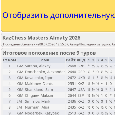
Отобразить дополнительну
KazChess Masters Almaty 2026
Последнее обновление08.07.2026 12:55:57, Автор/Последняя загрузка: As
Итоговое положение после 9 туров
Ст.ном
Имя
Рейт.
ФЕД.
1
2
3
4
5
6
1
GM
Sarana, Alexey
2668
SRB
*
½
½
½
½
½
2
GM
Donchenko, Alexander
2640
GER
½
*
0
½
½
½
3
GM
Kovalenko, Igor
2672
UKR
½
1
*
½
½
½
4
GM
Makhnev, Denis
2551
KAZ
½
½
½
*
1
0
5
GM
Shankland, Sam
2647
USA
½
½
½
0
*
1
6
GM
Chigaev, Maksim
2644
ESP
½
½
½
1
0
*
7
IM
Smirnov, Mark
2436
KAZ
0
0
½
0
1
½
8
IM
Nurman, Alua
2435
KAZ
½
0
½
½
0
½
9
GM
Nogerbek, Kazybek
2513
KAZ
0
0
0
½
½
½