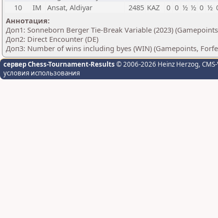
10
IM
Ansat, Aldiyar
2485
KAZ
0
0
½
½
0
½
Аннотация:
Доп1: Sonneborn Berger Tie-Break Variable (2023) (Gamepoints
Доп2: Direct Encounter (DE)
Доп3: Number of wins including byes (WIN) (Gamepoints, Forfe
сервер Chess-Tournament-Results
© 2006-2026 Heinz Herzog
, CMS-
условия использования