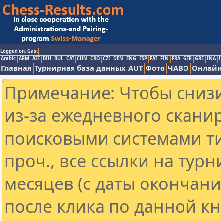
Logged on: Gast
Arabic
ARM
AZE
BIH
BUL
CAT
CHN
CRO
CZE
DEN
ENG
ESP
FAI
FIN
FRA
GER
GRE
INA
I
Главная
Турнирная база данных
AUT
Фото
ЧАВО
Онлайн
Примечание: Чтобы снизи
из-за ежедневного скани
поисковыми системами ти
проч., все ссылки на тур
месяцев (с даты окончан
после клика по данной кн