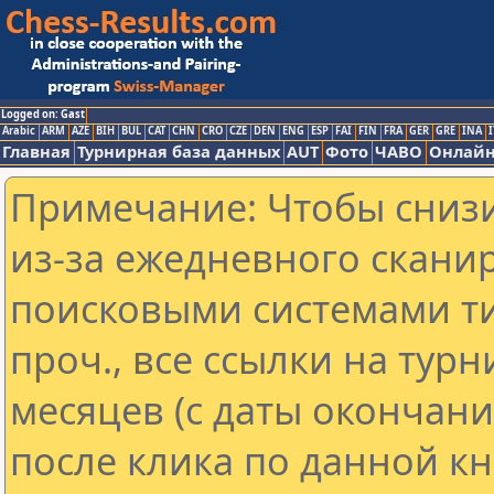
Logged on: Gast
Arabic
ARM
AZE
BIH
BUL
CAT
CHN
CRO
CZE
DEN
ENG
ESP
FAI
FIN
FRA
GER
GRE
INA
I
Главная
Турнирная база данных
AUT
Фото
ЧАВО
Онлайн
Примечание: Чтобы снизи
из-за ежедневного скани
поисковыми системами ти
проч., все ссылки на тур
месяцев (с даты окончан
после клика по данной кн