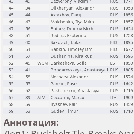
43
49
Bezverbny, Vladimir
RUS
1771
44
34
Ulikhanyan, Alexandr
RUS
1958
45
44
Astakhov, Darij
RUS
1856
46
43
Malchenko, Ilya Mikh
RUS
1857
47
56
Batuev, Dmitriy Mikh
RUS
1624
48
51
Redina, Ekaterina
RUS
1728
49
40
Sakovich, Luka
FID
1895
50
54
Babkin, Timofey Dm
FID
1677
51
57
Dushanina, Kira Rus
RUS
1596
52
45
WCM
Barkasheva, Sofia
EST
1850
53
41
Bondarevskaya, Anastasiya I
RUS
1885
54
58
Nechaev, Alexandr
RUS
1574
55
55
Pankin, Pavel
RUS
1642
56
52
Pashchenko, Anastasiya
RUS
1716
57
39
AIM
Ceccarini, Marco
ITA
1909
58
59
Ilyashev, Kair
RUS
1459
59
53
Gutiev, Timur
RUS
1710
Аннотация:
Доп1: Buchholz Tie-Breaks (var