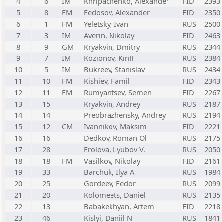
4
6
IM
Khripachenko, Alexander
FID
2393
5
8
FM
Fedosov, Alexander
FID
2350
6
1
FM
Yeletsky, Ivan
RUS
2500
7
3
IM
Averin, Nikolay
FID
2463
8
9
GM
Kryakvin, Dmitry
RUS
2344
9
7
IM
Kozionov, Kirill
RUS
2384
10
5
IM
Bukreev, Stanislav
RUS
2434
11
10
FM
Kishiev, Famil
FID
2343
12
11
FM
Rumyantsev, Semen
FID
2267
13
15
Kryakvin, Andrey
RUS
2187
14
14
Preobrazhensky, Andrey
RUS
2194
15
12
CM
Ivannikov, Maksim
FID
2221
16
16
Dedkov, Roman Ol
RUS
2175
17
28
Frolova, Lyubov V.
RUS
2050
18
18
FM
Vasilkov, Nikolay
FID
2161
19
33
Barchuk, Ilya A
RUS
1984
20
25
Gordeev, Fedor
RUS
2099
21
20
Kolomeets, Daniel
RUS
2135
22
13
Babakekhyan, Artem
FID
2218
23
46
Kislyi, Daniil N
RUS
1841