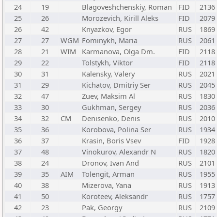
24
19
Blagoveshchenskiy, Roman
FID
2136
25
26
Morozevich, Kirill Aleks
FID
2079
26
42
Knyazkov, Egor
RUS
1869
27
27
WGM
Fominykh, Maria
RUS
2061
28
21
WIM
Karmanova, Olga Dm.
FID
2118
29
22
Tolstykh, Viktor
FID
2118
30
31
Kalensky, Valery
RUS
2021
31
29
Kichatov, Dmitriy Ser
RUS
2045
32
47
Zuev, Maksim Al
RUS
1830
33
30
Gukhman, Sergey
RUS
2036
34
32
CM
Denisenko, Denis
RUS
2010
35
36
Korobova, Polina Ser
RUS
1934
36
37
Krasin, Boris Vsev
FID
1928
37
48
Vinokurov, Alexandr N
RUS
1820
38
24
Dronov, Ivan And
RUS
2101
39
35
AIM
Tolengit, Arman
RUS
1955
40
38
Mizerova, Yana
RUS
1913
41
50
Koroteev, Aleksandr
RUS
1757
42
23
Pak, Georgy
RUS
2109