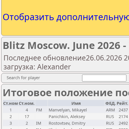
Отобразить дополнительну
Blitz Moscow. June 2026 -
Последнее обновление26.06.2026 2
загрузка: Alexander
Search for player
Итоговое положение пос
Ст.ном
Ст.ном.
Имя
ФЕД.
Рейт.
1
4
FM
Manvelyan, Mikayel
ARM
2437
2
17
Panichkin, Aleksey
RUS
2174
3
2
IM
Rostovtsev, Dmitry
RUS
2492