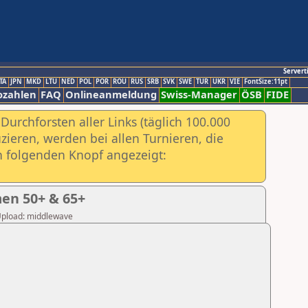
Servert
TA
JPN
MKD
LTU
NED
POL
POR
ROU
RUS
SRB
SVK
SWE
TUR
UKR
VIE
FontSize:11pt
ozahlen
FAQ
Onlineanmeldung
Swiss-Manager
ÖSB
FIDE
urchforsten aller Links (täglich 100.000
ieren, werden bei allen Turnieren, die
ch folgenden Knopf angezeigt:
en 50+ & 65+
 Upload: middlewave