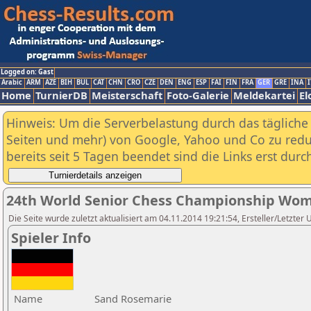
Logged on: Gast
Arabic
ARM
AZE
BIH
BUL
CAT
CHN
CRO
CZE
DEN
ENG
ESP
FAI
FIN
FRA
GER
GRE
INA
I
Home
TurnierDB
Meisterschaft
Foto-Galerie
Meldekartei
El
Hinweis: Um die Serverbelastung durch das tägliche D
Seiten und mehr) von Google, Yahoo und Co zu reduz
bereits seit 5 Tagen beendet sind die Links erst dur
24th World Senior Chess Championship Wom
Die Seite wurde zuletzt aktualisiert am 04.11.2014 19:21:54, Ersteller/Letzter
Spieler Info
Name
Sand Rosemarie