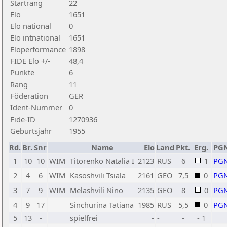
Startrang
22
Elo
1651
Elo national
0
Elo intnational
1651
Eloperformance
1898
FIDE Elo +/-
48,4
Punkte
6
Rang
11
Föderation
GER
Ident-Nummer
0
Fide-ID
1270936
Geburtsjahr
1955
Rd.
Br.
Snr
Name
Elo
Land
Pkt.
Erg.
PG
1
10
10
WIM
Titorenko Natalia I
2123
RUS
6
1
PG
2
4
6
WIM
Kasoshvili Tsiala
2161
GEO
7,5
0
PG
3
7
9
WIM
Melashvili Nino
2135
GEO
8
0
PG
4
9
17
Sinchurina Tatiana
1985
RUS
5,5
0
PG
5
13
-
spielfrei
-
-
-
- 1