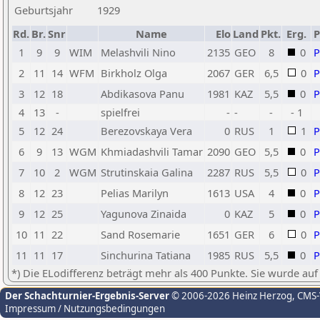
Geburtsjahr
1929
Rd.
Br.
Snr
Name
Elo
Land
Pkt.
Erg.
1
9
9
WIM
Melashvili Nino
2135
GEO
8
0
2
11
14
WFM
Birkholz Olga
2067
GER
6,5
0
3
12
18
Abdikasova Panu
1981
KAZ
5,5
0
4
13
-
spielfrei
-
-
-
- 1
5
12
24
Berezovskaya Vera
0
RUS
1
1
6
9
13
WGM
Khmiadashvili Tamar
2090
GEO
5,5
0
7
10
2
WGM
Strutinskaia Galina
2287
RUS
5,5
0
8
12
23
Pelias Marilyn
1613
USA
4
0
9
12
25
Yagunova Zinaida
0
KAZ
5
0
10
11
22
Sand Rosemarie
1651
GER
6
0
11
11
17
Sinchurina Tatiana
1985
RUS
5,5
0
*) Die ELodifferenz beträgt mehr als 400 Punkte. Sie wurde auf
Der Schachturnier-Ergebnis-Server
© 2006-2026 Heinz Herzog
, CMS
Impressum / Nutzungsbedingungen