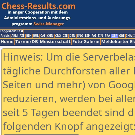
Logged on: Gast
Arabic
ARM
AZE
BIH
BUL
CAT
CHN
CRO
CZE
DEN
ENG
ESP
FAI
FIN
FRA
GER
GRE
INA
I
Home
TurnierDB
Meisterschaft
Foto-Galerie
Meldekartei
El
Hinweis: Um die Serverbela
tägliche Durchforsten aller 
Seiten und mehr) von Goog
reduzieren, werden bei alle
seit 5 Tagen beendet sind d
folgenden Knopf angezeigt