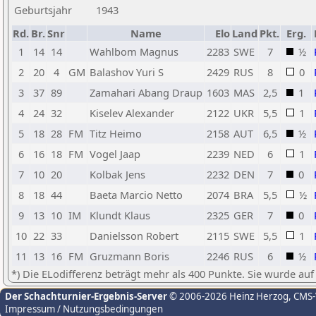
Geburtsjahr
1943
Rd.
Br.
Snr
Name
Elo
Land
Pkt.
Erg.
1
14
14
Wahlbom Magnus
2283
SWE
7
½
2
20
4
GM
Balashov Yuri S
2429
RUS
8
0
3
37
89
Zamahari Abang Draup
1603
MAS
2,5
1
4
24
32
Kiselev Alexander
2122
UKR
5,5
1
5
18
28
FM
Titz Heimo
2158
AUT
6,5
½
6
16
18
FM
Vogel Jaap
2239
NED
6
1
7
10
20
Kolbak Jens
2232
DEN
7
0
8
18
44
Baeta Marcio Netto
2074
BRA
5,5
½
9
13
10
IM
Klundt Klaus
2325
GER
7
0
10
22
33
Danielsson Robert
2115
SWE
5,5
1
11
13
16
FM
Gruzmann Boris
2246
RUS
6
½
*) Die ELodifferenz beträgt mehr als 400 Punkte. Sie wurde auf
Der Schachturnier-Ergebnis-Server
© 2006-2026 Heinz Herzog
, CMS
Impressum / Nutzungsbedingungen