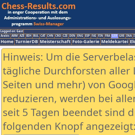
Logged on: Gast
Arabic
ARM
AZE
BIH
BUL
CAT
CHN
CRO
CZE
DEN
ENG
ESP
FAI
FIN
FRA
GER
GRE
INA
I
Home
TurnierDB
Meisterschaft
Foto-Galerie
Meldekartei
El
Hinweis: Um die Serverbela
tägliche Durchforsten aller 
Seiten und mehr) von Goog
reduzieren, werden bei alle
seit 5 Tagen beendet sind d
folgenden Knopf angezeigt