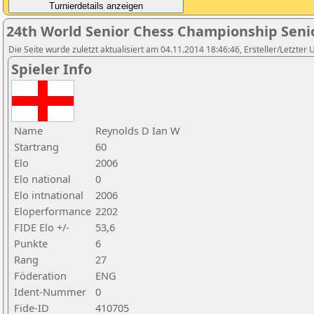
24th World Senior Chess Championship Seni
Die Seite wurde zuletzt aktualisiert am 04.11.2014 18:46:46, Ersteller/Letzter
Spieler Info
Name
Reynolds D Ian W
Startrang
60
Elo
2006
Elo national
0
Elo intnational
2006
Eloperformance
2202
FIDE Elo +/-
53,6
Punkte
6
Rang
27
Föderation
ENG
Ident-Nummer
0
Fide-ID
410705