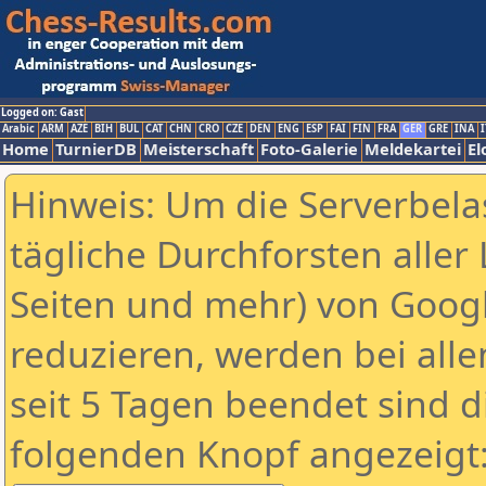
Logged on: Gast
Arabic
ARM
AZE
BIH
BUL
CAT
CHN
CRO
CZE
DEN
ENG
ESP
FAI
FIN
FRA
GER
GRE
INA
I
Home
TurnierDB
Meisterschaft
Foto-Galerie
Meldekartei
El
Hinweis: Um die Serverbela
tägliche Durchforsten aller 
Seiten und mehr) von Goog
reduzieren, werden bei alle
seit 5 Tagen beendet sind d
folgenden Knopf angezeigt