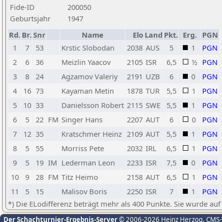
Fide-ID
200050
Geburtsjahr
1947
Rd.
Br.
Snr
Name
Elo
Land
Pkt.
Erg.
PGN
1
7
53
Krstic Slobodan
2038
AUS
5
1
PGN
2
6
36
Meizlin Yaacov
2105
ISR
6,5
½
PGN
3
8
24
Agzamov Valeriy
2191
UZB
6
0
PGN
4
16
73
Kayaman Metin
1878
TUR
5,5
1
PGN
5
10
33
Danielsson Robert
2115
SWE
5,5
1
PGN
6
5
22
FM
Singer Hans
2207
AUT
6
0
PGN
7
12
35
Kratschmer Heinz
2109
AUT
5,5
1
PGN
8
5
55
Morriss Pete
2032
IRL
6,5
1
PGN
9
5
19
IM
Lederman Leon
2233
ISR
7,5
0
PGN
10
9
28
FM
Titz Heimo
2158
AUT
6,5
1
PGN
11
5
15
Malisov Boris
2250
ISR
7
1
PGN
*) Die ELodifferenz beträgt mehr als 400 Punkte. Sie wurde auf
Der Schachturnier-Ergebnis-Server
© 2006-2026 Heinz Herzog
, CMS