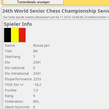
24th World Senior Chess Championship Seni
Die Seite wurde zuletzt aktualisiert am 04.11.2014 18:46:46, Ersteller/Letzter
Spieler Info
Name
Rooze Jan
Titel
IM
Startrang
7
Elo
2341
Elo national
0
Elo intnational
2341
Eloperformance
2253
FIDE Elo +/-
-18,2
Punkte
7,5
Rang
9
Föderation
BEL
Ident-Nummer
0