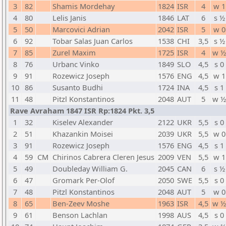
3
82
Shamis Mordehay
1824
ISR
4
w 1
4
80
Lelis Janis
1846
LAT
6
s ½
5
50
Marcovici Adrian
2042
ISR
5
w 0
6
92
Tobar Salas Juan Carlos
1538
CHI
3,5
s ½
7
85
Zurel Maxim
1725
ISR
4
w ½
8
76
Urbanc Vinko
1849
SLO
4,5
s 0
9
91
Rozewicz Joseph
1576
ENG
4,5
w 1
10
86
Susanto Budhi
1724
INA
4,5
s 1
11
48
Pitzl Konstantinos
2048
AUT
5
w ½
Rave Avraham 1847 ISR Rp:1824 Pkt. 3,5
1
32
Kiselev Alexander
2122
UKR
5,5
s 0
2
51
Khazankin Moisei
2039
UKR
5,5
w 0
3
91
Rozewicz Joseph
1576
ENG
4,5
s 1
4
59
CM
Chirinos Cabrera Cleren Jesus
2009
VEN
5,5
w 1
5
49
Doubleday William G.
2045
CAN
6
s ½
6
47
Gromark Per-Olof
2050
SWE
5,5
s 0
7
48
Pitzl Konstantinos
2048
AUT
5
w 0
8
65
Ben-Zeev Moshe
1963
ISR
4,5
w ½
9
61
Benson Lachlan
1998
AUS
4,5
s 0