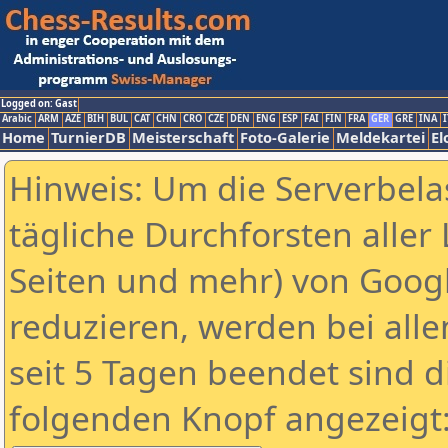
Logged on: Gast
Arabic
ARM
AZE
BIH
BUL
CAT
CHN
CRO
CZE
DEN
ENG
ESP
FAI
FIN
FRA
GER
GRE
INA
I
Home
TurnierDB
Meisterschaft
Foto-Galerie
Meldekartei
El
Hinweis: Um die Serverbela
tägliche Durchforsten aller 
Seiten und mehr) von Goog
reduzieren, werden bei alle
seit 5 Tagen beendet sind d
folgenden Knopf angezeigt