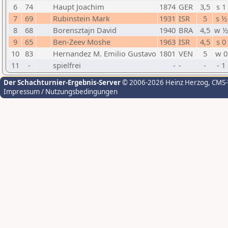
6
74
Haupt Joachim
1874
GER
3,5
s 1
7
69
Rubinstein Mark
1931
ISR
5
s ½
8
68
Borensztajn David
1940
BRA
4,5
w ½
9
65
Ben-Zeev Moshe
1963
ISR
4,5
s 0
10
83
Hernandez M. Emilio Gustavo
1801
VEN
5
w 0
11
-
spielfrei
-
-
-
- 1
Der Schachturnier-Ergebnis-Server
© 2006-2026 Heinz Herzog
, CMS
Impressum / Nutzungsbedingungen