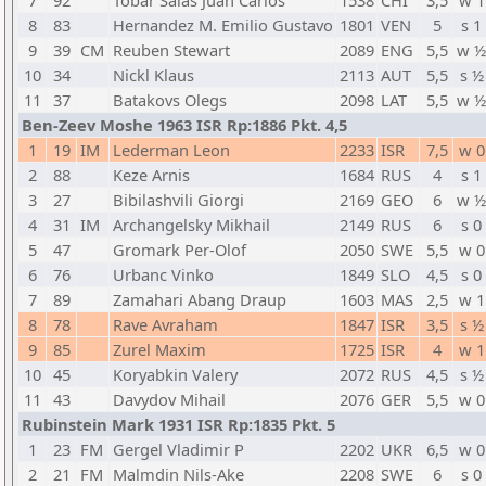
7
92
Tobar Salas Juan Carlos
1538
CHI
3,5
w 1
8
83
Hernandez M. Emilio Gustavo
1801
VEN
5
s 1
9
39
CM
Reuben Stewart
2089
ENG
5,5
w ½
10
34
Nickl Klaus
2113
AUT
5,5
s ½
11
37
Batakovs Olegs
2098
LAT
5,5
w ½
Ben-Zeev Moshe 1963 ISR Rp:1886 Pkt. 4,5
1
19
IM
Lederman Leon
2233
ISR
7,5
w 0
2
88
Keze Arnis
1684
RUS
4
s 1
3
27
Bibilashvili Giorgi
2169
GEO
6
w ½
4
31
IM
Archangelsky Mikhail
2149
RUS
6
s 0
5
47
Gromark Per-Olof
2050
SWE
5,5
w 0
6
76
Urbanc Vinko
1849
SLO
4,5
s 0
7
89
Zamahari Abang Draup
1603
MAS
2,5
w 1
8
78
Rave Avraham
1847
ISR
3,5
s ½
9
85
Zurel Maxim
1725
ISR
4
w 1
10
45
Koryabkin Valery
2072
RUS
4,5
s ½
11
43
Davydov Mihail
2076
GER
5,5
w 0
Rubinstein Mark 1931 ISR Rp:1835 Pkt. 5
1
23
FM
Gergel Vladimir P
2202
UKR
6,5
w 0
2
21
FM
Malmdin Nils-Ake
2208
SWE
6
s 0