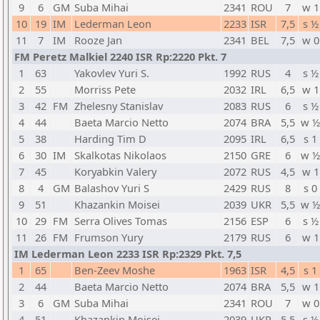
9
6
GM
Suba Mihai
2341
ROU
7
w 1
10
19
IM
Lederman Leon
2233
ISR
7,5
s ½
11
7
IM
Rooze Jan
2341
BEL
7,5
w 0
FM Peretz Malkiel 2240 ISR Rp:2220 Pkt. 7
1
63
Yakovlev Yuri S.
1992
RUS
4
s ½
2
55
Morriss Pete
2032
IRL
6,5
w 1
3
42
FM
Zhelesny Stanislav
2083
RUS
6
s ½
4
44
Baeta Marcio Netto
2074
BRA
5,5
w ½
5
38
Harding Tim D
2095
IRL
6,5
s 1
6
30
IM
Skalkotas Nikolaos
2150
GRE
6
w ½
7
45
Koryabkin Valery
2072
RUS
4,5
w 1
8
4
GM
Balashov Yuri S
2429
RUS
8
s 0
9
51
Khazankin Moisei
2039
UKR
5,5
w ½
10
29
FM
Serra Olives Tomas
2156
ESP
6
s ½
11
26
FM
Frumson Yury
2179
RUS
6
w 1
IM Lederman Leon 2233 ISR Rp:2329 Pkt. 7,5
1
65
Ben-Zeev Moshe
1963
ISR
4,5
s 1
2
44
Baeta Marcio Netto
2074
BRA
5,5
w 1
3
6
GM
Suba Mihai
2341
ROU
7
w 0
4
51
Khazankin Moisei
2039
UKR
5,5
s ½