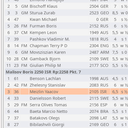
2
5
GM
Bischoff Klaus
2504
GER
7
s ½
3
3
GM
Sturua Zurab
2523
GEO
8,5
w 0
4
47
Kwan Michael
0
GER
5
s ½
5
26
FM
Furman Boris
2152
RUS
6
s ½
6
37
CM
Kempen Leon
1949
AUS
5,5
w ½
7
39
Pashkov Vladimir M.
1818
RUS
4
s 1
8
14
FM
Chapman Terry P D
2304
ENG
5,5
w ½
9
6
GM
Movsziszian Karen
2487
ARM
7,5
s 0
10
28
CM
Gamback Bjorn
2109
SWE
5,5
w ½
11
23
FM
Giulian Philip M
2177
SCO
5,5
s ½
Malisov Boris 2250 ISR Rp:2258 Pkt. 7
1
61
Benson Lachlan
1998
AUS
4,5
s 1
2
42
FM
Zhelesny Stanislav
2083
RUS
6
w ½
3
36
Meizlin Yaacov
2105
ISR
6,5
s ½
4
33
Danielsson Robert
2115
SWE
5,5
w ½
5
29
FM
Serra Olives Tomas
2156
ESP
6
w ½
6
44
Baeta Marcio Netto
2074
BRA
5,5
s 1
7
37
Batakovs Olegs
2098
LAT
5,5
w ½
8
27
Bibilashvili Giorgi
2169
GEO
6
s 1