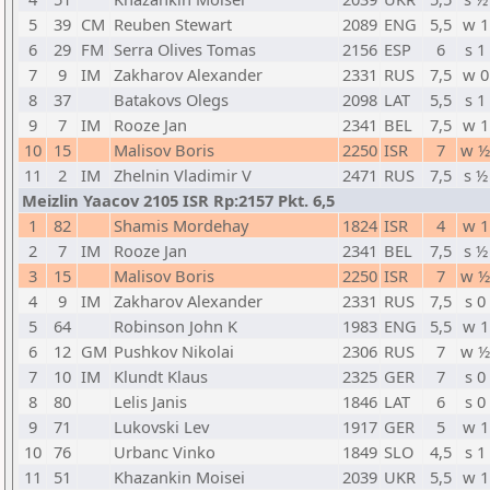
5
39
CM
Reuben Stewart
2089
ENG
5,5
w 1
6
29
FM
Serra Olives Tomas
2156
ESP
6
s 1
7
9
IM
Zakharov Alexander
2331
RUS
7,5
w 0
8
37
Batakovs Olegs
2098
LAT
5,5
s 1
9
7
IM
Rooze Jan
2341
BEL
7,5
w 1
10
15
Malisov Boris
2250
ISR
7
w ½
11
2
IM
Zhelnin Vladimir V
2471
RUS
7,5
s ½
Meizlin Yaacov 2105 ISR Rp:2157 Pkt. 6,5
1
82
Shamis Mordehay
1824
ISR
4
w 1
2
7
IM
Rooze Jan
2341
BEL
7,5
s ½
3
15
Malisov Boris
2250
ISR
7
w ½
4
9
IM
Zakharov Alexander
2331
RUS
7,5
s 0
5
64
Robinson John K
1983
ENG
5,5
w 1
6
12
GM
Pushkov Nikolai
2306
RUS
7
w ½
7
10
IM
Klundt Klaus
2325
GER
7
s 0
8
80
Lelis Janis
1846
LAT
6
s 0
9
71
Lukovski Lev
1917
GER
5
w 1
10
76
Urbanc Vinko
1849
SLO
4,5
s 1
11
51
Khazankin Moisei
2039
UKR
5,5
w 1