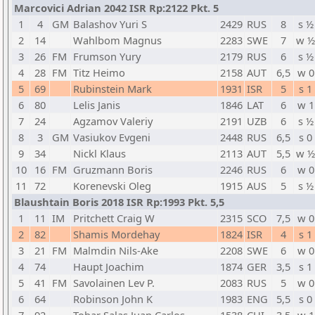
Marcovici Adrian 2042 ISR Rp:2122 Pkt. 5
1
4
GM
Balashov Yuri S
2429
RUS
8
s ½
2
14
Wahlbom Magnus
2283
SWE
7
w ½
3
26
FM
Frumson Yury
2179
RUS
6
s ½
4
28
FM
Titz Heimo
2158
AUT
6,5
w 0
5
69
Rubinstein Mark
1931
ISR
5
s 1
6
80
Lelis Janis
1846
LAT
6
w 1
7
24
Agzamov Valeriy
2191
UZB
6
s ½
8
3
GM
Vasiukov Evgeni
2448
RUS
6,5
s 0
9
34
Nickl Klaus
2113
AUT
5,5
w ½
10
16
FM
Gruzmann Boris
2246
RUS
6
w 0
11
72
Korenevski Oleg
1915
AUS
5
s ½
Blaushtain Boris 2018 ISR Rp:1993 Pkt. 5,5
1
11
IM
Pritchett Craig W
2315
SCO
7,5
w 0
2
82
Shamis Mordehay
1824
ISR
4
s 1
3
21
FM
Malmdin Nils-Ake
2208
SWE
6
w 0
4
74
Haupt Joachim
1874
GER
3,5
s 1
5
41
FM
Savolainen Lev P.
2083
RUS
5
w 0
6
64
Robinson John K
1983
ENG
5,5
s 0