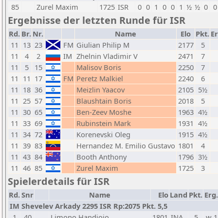
85
Zurel Maxim
1725
ISR
0
0
1
0
0
1
½
½
0
0
Ergebnisse der letzten Runde für ISR
Rd.
Br.
Nr.
Name
Elo
Pkt.
E
11
13
23
FM
Giulian Philip M
2177
5
11
4
2
IM
Zhelnin Vladimir V
2471
7
11
5
15
Malisov Boris
2250
7
11
11
17
FM
Peretz Malkiel
2240
6
11
18
36
Meizlin Yaacov
2105
5½
11
25
57
Blaushtain Boris
2018
5
11
30
65
Ben-Zeev Moshe
1963
4½
11
33
69
Rubinstein Mark
1931
4½
11
34
72
Korenevski Oleg
1915
4½
11
39
83
Hernandez M. Emilio Gustavo
1801
4
11
43
84
Booth Anthony
1796
3½
11
46
85
Zurel Maxim
1725
3
Spielerdetails für ISR
Rd.
Snr
Name
Elo
Land
Pkt.
Erg.
IM Shevelev Arkady 2295 ISR Rp:2075 Pkt. 5,5
1
40
Limono Handjojo
1801
INA
5
w 1