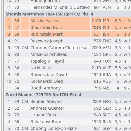
10
74
Haupt Joachim
1874
GER
3,5
w ½
11
83
Hernandez M. Emilio Gustavo
1801
VEN
5
s 0
Shamis Mordehay 1824 ISR Rp:1792 Pkt. 4
1
36
Meizlin Yaacov
2105
ISR
6,5
s 0
2
57
Blaushtain Boris
2018
ISR
5,5
w 0
3
69
Rubinstein Mark
1931
ISR
5
s 0
4
91
Rozewicz Joseph
1576
ENG
4,5
w 1
5
59
CM
Chirinos Cabrera Cleren Jesus
2009
VEN
5,5
s 0
6
90
Mitsakos Achilleas
1584
GRE
2,5
w 1
7
77
Topaloglu Hayati
1848
TUR
4,5
s 1
8
34
Nickl Klaus
2113
AUT
5,5
w 0
9
68
Borensztajn David
1940
BRA
4,5
s ½
10
72
Korenevski Oleg
1915
AUS
5
w 0
11
84
Booth Anthony
1796
NZL
4
s ½
Zurel Maxim 1725 ISR Rp:1781 Pkt. 4
1
39
CM
Reuben Stewart
2089
ENG
5,5
w 0
2
62
Andreas Guenter
1992
GER
5,5
s 0
3
76
Urbanc Vinko
1849
SLO
4,5
w 1
4
66
Belokopyt Boris
1943
RUS
5,5
s 0
5
70
CM
Choong Liong-On Mark
1921
SGP
4,5
w 0