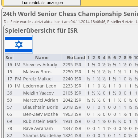
24th World Senior Chess Championship Seni
Die Seite wurde zuletzt aktualisiert am 04.11.2014 18:46:46, Ersteller/Letzter
Spielerübersicht für ISR
Snr
Name
Elo
Land
1
2
3
4
5
6
7
8
9
1
16
IM
Shevelev Arkady
2295
ISR
1
½
0
½
½
½
1
½
0
½
15
Malisov Boris
2250
ISR
1
½
½
½
½
1
½
1
1
½
17
FM
Peretz Malkiel
2240
ISR
½
1
½
½
1
½
1
0
½
½
19
IM
Lederman Leon
2233
ISR
1
1
0
½
1
1
0
1
1
½
36
Meizlin Yaacov
2105
ISR
1
½
½
0
1
½
0
0
1
1
50
Marcovici Adrian
2042
ISR
½
½
½
0
1
1
½
0
½
0
57
Blaushtain Boris
2018
ISR
0
1
0
1
0
0
1
1
½
½
65
Ben-Zeev Moshe
1963
ISR
0
1
½
0
0
0
1
½
1
½
69
Rubinstein Mark
1931
ISR
0
0
1
½
0
½
½
0
1
1
78
Rave Avraham
1847
ISR
0
0
1
1
½
0
0
½
0
½
82
Shamis Mordehay
1824
ISR
0
0
0
1
0
1
1
0
½
0