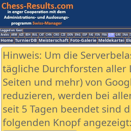
Logged on: Gast
Arabic
ARM
AZE
BIH
BUL
CAT
CHN
CRO
CZE
DEN
ENG
ESP
FAI
FIN
FRA
GER
GRE
INA
I
Home
TurnierDB
Meisterschaft
Foto-Galerie
Meldekartei
El
Hinweis: Um die Serverbela
tägliche Durchforsten aller 
Seiten und mehr) von Goog
reduzieren, werden bei alle
seit 5 Tagen beendet sind d
folgenden Knopf angezeigt