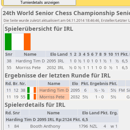
24th World Senior Chess Championship Seni
Die Seite wurde zuletzt aktualisiert am 04.11.2014 18:46:46, Ersteller/Letzter
Spielerübersicht für IRL
Snr
Name
Elo
Land
1
2
3
4
5
6
7
8
9
10
11
Pkt.
38
Harding Tim D
2095
IRL
1
0
½
1
0
1
0
1
½
1
½
6,5
55
Morriss Pete
2032
IRL
½
0
½
1
1
1
1
0
0
½
1
6,5
Ergebnisse der letzten Runde für IRL
Rd.
Br.
Nr.
Name
Elo
Pkt.
Ergebnis
Pkt.
11
12
38
Harding Tim D
2095
6
½ - ½
5½
FM
S
11
19
55
Morriss Pete
2032
5½
1 - 0
5½
G
Spielerdetails für IRL
Rd.
Snr
Name
Elo
Land
Pkt.
Erg.
Harding Tim D 2095 IRL Rp:2124 Pkt. 6,5
1
84
Booth Anthony
1796
NZL
4
w 1