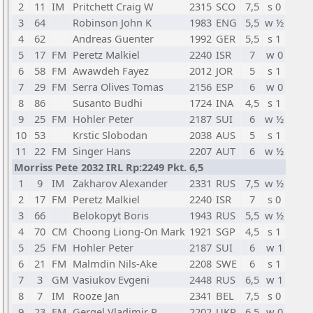
2
11
IM
Pritchett Craig W
2315
SCO
7,5
s 0
3
64
Robinson John K
1983
ENG
5,5
w ½
4
62
Andreas Guenter
1992
GER
5,5
s 1
5
17
FM
Peretz Malkiel
2240
ISR
7
w 0
6
58
FM
Awawdeh Fayez
2012
JOR
5
s 1
7
29
FM
Serra Olives Tomas
2156
ESP
6
w 0
8
86
Susanto Budhi
1724
INA
4,5
s 1
9
25
FM
Hohler Peter
2187
SUI
6
w ½
10
53
Krstic Slobodan
2038
AUS
5
s 1
11
22
FM
Singer Hans
2207
AUT
6
w ½
Morriss Pete 2032 IRL Rp:2249 Pkt. 6,5
1
9
IM
Zakharov Alexander
2331
RUS
7,5
w ½
2
17
FM
Peretz Malkiel
2240
ISR
7
s 0
3
66
Belokopyt Boris
1943
RUS
5,5
w ½
4
70
CM
Choong Liong-On Mark
1921
SGP
4,5
s 1
5
25
FM
Hohler Peter
2187
SUI
6
w 1
6
21
FM
Malmdin Nils-Ake
2208
SWE
6
s 1
7
3
GM
Vasiukov Evgeni
2448
RUS
6,5
w 1
8
7
IM
Rooze Jan
2341
BEL
7,5
s 0
9
23
FM
Gergel Vladimir P
2202
UKR
6,5
w 0