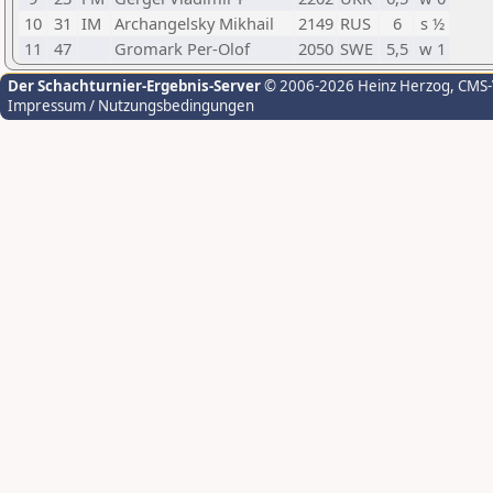
10
31
IM
Archangelsky Mikhail
2149
RUS
6
s ½
11
47
Gromark Per-Olof
2050
SWE
5,5
w 1
Der Schachturnier-Ergebnis-Server
© 2006-2026 Heinz Herzog
, CMS
Impressum / Nutzungsbedingungen