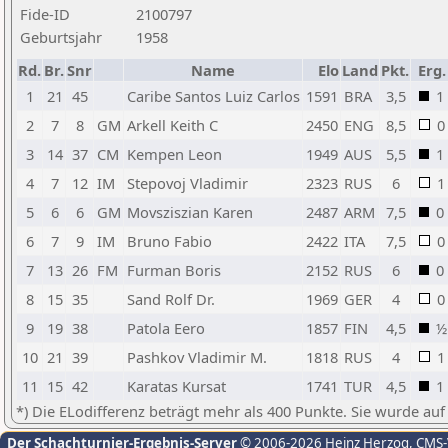
Fide-ID
2100797
Geburtsjahr
1958
Rd.
Br.
Snr
Name
Elo
Land
Pkt.
Erg.
1
21
45
Caribe Santos Luiz Carlos
1591
BRA
3,5
1
2
7
8
GM
Arkell Keith C
2450
ENG
8,5
0
3
14
37
CM
Kempen Leon
1949
AUS
5,5
1
4
7
12
IM
Stepovoj Vladimir
2323
RUS
6
1
5
6
6
GM
Movsziszian Karen
2487
ARM
7,5
0
6
7
9
IM
Bruno Fabio
2422
ITA
7,5
0
7
13
26
FM
Furman Boris
2152
RUS
6
0
8
15
35
Sand Rolf Dr.
1969
GER
4
0
9
19
38
Patola Eero
1857
FIN
4,5
½
10
21
39
Pashkov Vladimir M.
1818
RUS
4
1
11
15
42
Karatas Kursat
1741
TUR
4,5
1
*) Die ELodifferenz beträgt mehr als 400 Punkte. Sie wurde auf
Der Schachturnier-Ergebnis-Server
© 2006-2026 Heinz Herzog
, CMS