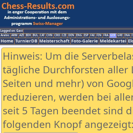
Logged on: Gast
Arabic
ARM
AZE
BIH
BUL
CAT
CHN
CRO
CZE
DEN
ENG
ESP
FAI
FIN
FRA
GER
GRE
INA
I
Home
TurnierDB
Meisterschaft
Foto-Galerie
Meldekartei
El
Hinweis: Um die Serverbela
tägliche Durchforsten aller 
Seiten und mehr) von Goog
reduzieren, werden bei alle
seit 5 Tagen beendet sind d
folgenden Knopf angezeigt