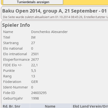
Baku Open 2014, group A, 21 September - 01
Die Seite wurde zuletzt aktualisiert am 01.10.2014 08:45:26, Ersteller/Letzter
Spieler Info
Name
Donchenko Alexander
Titel
IM
Startrang
27
Elo national
0
Elo intnational
2501
Eloperformance
2677
FIDE Elo +/-
22,1
Punkte
5,5
Rang
13
Föderation
GER
Ident-Nummer
0
Fide-ID
24603295
Geburtsjahr
1998
Rd.
Br.
Snr
Name
EloI
Land
Verein/Or