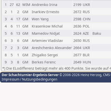
1
27
62
WIM
Andrenko Irina
2199
UKR
2
1
2
GM
Inarkiev Ernesto
2672
RUS
3
4
17
GM
Wen Yang
2598
CHN
4
6
11
GM
Krasenkow Michal
2636
POL
5
6
13
GM
Mamedov Nidjat
2624
AZE
Baku
6
3
6
GM
Artemiev Vladislav
2650
RUS
7
2
3
GM
Areshchenko Alexander
2664
UKR
8
5
1
GM
Zhigalko Sergei
2677
BLR
9
3
8
GM
Berkes Ferenc
2649
HUN
*) Die ELodifferenz beträgt mehr als 400 Punkte. Sie wurde auf 
Der Schachturnier-Ergebnis-Server
© 2006-2026 Heinz Herzog
, CMS
Impressum / Nutzungsbedingungen