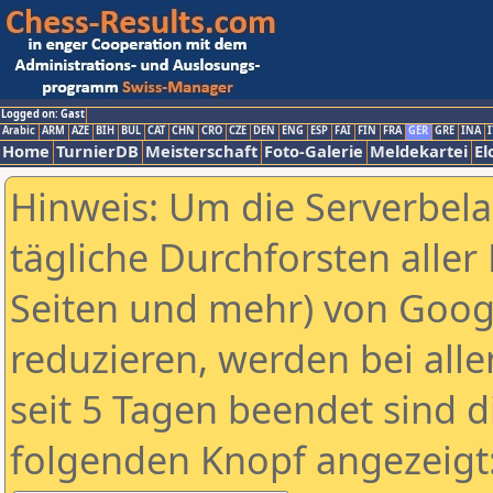
Logged on: Gast
Arabic
ARM
AZE
BIH
BUL
CAT
CHN
CRO
CZE
DEN
ENG
ESP
FAI
FIN
FRA
GER
GRE
INA
I
Home
TurnierDB
Meisterschaft
Foto-Galerie
Meldekartei
El
Hinweis: Um die Serverbel
tägliche Durchforsten aller 
Seiten und mehr) von Goog
reduzieren, werden bei alle
seit 5 Tagen beendet sind d
folgenden Knopf angezeigt