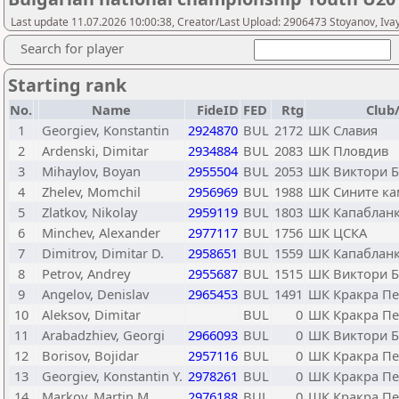
Last update 11.07.2026 10:00:38, Creator/Last Upload: 2906473 Stoyanov, Iva
Search for player
Starting rank
No.
Name
FideID
FED
Rtg
Club/
1
Georgiev, Konstantin
2924870
BUL
2172
ШК Славия
2
Ardenski, Dimitar
2934884
BUL
2083
ШК Пловдив
3
Mihaylov, Boyan
2955504
BUL
2053
ШК Виктори Б
4
Zhelev, Momchil
2956969
BUL
1988
ШК Сините ка
5
Zlatkov, Nikolay
2959119
BUL
1803
ШК Капабланк
6
Minchev, Alexander
2977117
BUL
1756
ШК ЦСКА
7
Dimitrov, Dimitar D.
2958651
BUL
1559
ШК Капабланк
8
Petrov, Andrey
2955687
BUL
1515
ШК Виктори Б
9
Angelov, Denislav
2965453
BUL
1491
ШК Кракра П
10
Aleksov, Dimitar
BUL
0
ШК Кракра П
11
Arabadzhiev, Georgi
2966093
BUL
0
ШК Виктори Б
12
Borisov, Bojidar
2957116
BUL
0
ШК Кракра П
13
Georgiev, Konstantin Y.
2978261
BUL
0
ШК Кракра П
14
Markov, Martin M.
2976188
BUL
0
ШК Кракра П