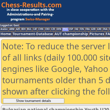
Logged on: Gast
Arabic
ARM
AZE
BIH
BUL
CAT
CHN
CRO
CZE
DEN
ENG
ESP
FAI
FIN
FRA
GER
GRE
INA
I
Home
Tournament-Database
AUT championship
Pictures
F
Note: To reduce the server 
of all links (daily 100.000 s
engines like Google, Yahoo a
tournaments older than 5 d
shown after clicking the fo
Bulgarian national championship Youth U20 Pe