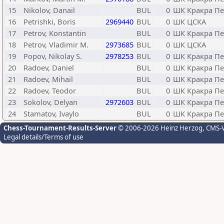
15
Nikolov, Danail
BUL
0
ШК Кракра П
16
Petrishki, Boris
2969440
BUL
0
ШК ЦСКА
17
Petrov, Konstantin
BUL
0
ШК Кракра П
18
Petrov, Vladimir M.
2973685
BUL
0
ШК ЦСКА
19
Popov, Nikolay S.
2978253
BUL
0
ШК Кракра П
20
Radoev, Daniel
BUL
0
ШК Кракра П
21
Radoev, Mihail
BUL
0
ШК Кракра П
22
Radoev, Teodor
BUL
0
ШК Кракра П
23
Sokolov, Delyan
2972603
BUL
0
ШК Кракра П
24
Stamatov, Ivaylo
BUL
0
ШК Кракра П
Chess-Tournament-Results-Server
© 2006-2026 Heinz Herzog
, CMS-
Legal details/Terms of use