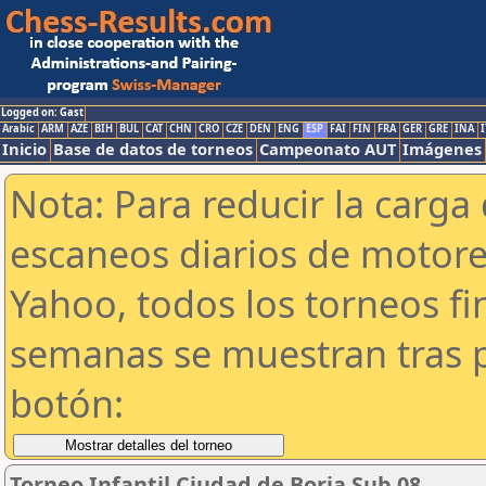
Logged on: Gast
Arabic
ARM
AZE
BIH
BUL
CAT
CHN
CRO
CZE
DEN
ENG
ESP
FAI
FIN
FRA
GER
GRE
INA
I
Inicio
Base de datos de torneos
Campeonato AUT
Imágenes
Nota: Para reducir la carga 
escaneos diarios de motor
Yahoo, todos los torneos f
semanas se muestran tras p
botón:
Torneo Infantil Ciudad de Borja Sub 08