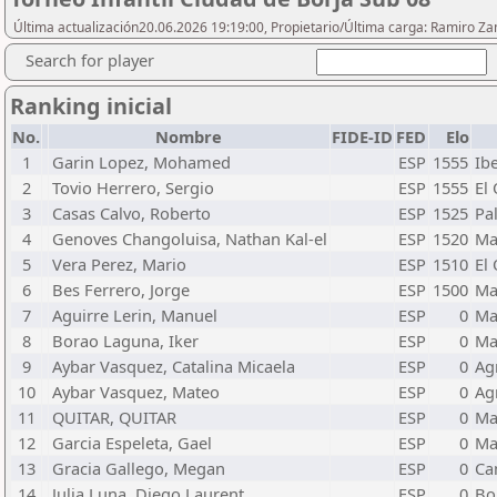
Última actualización20.06.2026 19:19:00, Propietario/Última carga: Ramiro 
Search for player
Ranking inicial
No.
Nombre
FIDE-ID
FED
Elo
1
Garin Lopez, Mohamed
ESP
1555
Ib
2
Tovio Herrero, Sergio
ESP
1555
El 
3
Casas Calvo, Roberto
ESP
1525
Pa
4
Genoves Changoluisa, Nathan Kal-el
ESP
1520
Ma
5
Vera Perez, Mario
ESP
1510
El 
6
Bes Ferrero, Jorge
ESP
1500
Ma
7
Aguirre Lerin, Manuel
ESP
0
Ma
8
Borao Laguna, Iker
ESP
0
Ma
9
Aybar Vasquez, Catalina Micaela
ESP
0
Ag
10
Aybar Vasquez, Mateo
ESP
0
Ag
11
QUITAR, QUITAR
ESP
0
Ma
12
Garcia Espeleta, Gael
ESP
0
Ma
13
Gracia Gallego, Megan
ESP
0
Ca
14
Julia Luna, Diego Laurent
ESP
0
Bo