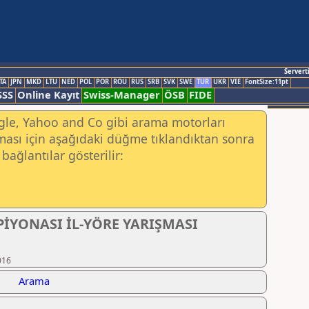
Servert
TA
JPN
MKD
LTU
NED
POL
POR
ROU
RUS
SRB
SVK
SWE
TUR
UKR
VIE
FontSize:11pt
SSS
Online Kayıt
Swiss-Manager
ÖSB
FIDE
ogle, Yahoo and Co gibi arama motorları
ası için aşağıdaki düğme tıklandıktan sonra
bağlantılar gösterilir:
PİYONASI İL-YÖRE YARIŞMASI
016
Arama