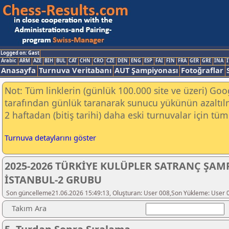
Logged on: Gast
Arabic
ARM
AZE
BIH
BUL
CAT
CHN
CRO
CZE
DEN
ENG
ESP
FAI
FIN
FRA
GER
GRE
INA
I
Anasayfa
Turnuva Veritabanı
AUT Şampiyonası
Fotoğraflar
Not: Tüm linklerin (günlük 100.000 site ve üzeri) Go
tarafından günlük taranarak sunucu yükünün azaltılm
2 haftadan (bitiş tarihi) daha eski turnuvalar için tüm 
Turnuva detaylarını göster
2025-2026 TÜRKİYE KULÜPLER SATRANÇ ŞAM
İSTANBUL-2 GRUBU
Son güncelleme21.06.2026 15:49:13, Oluşturan: User 008,Son Yükleme: User 
Takım Ara