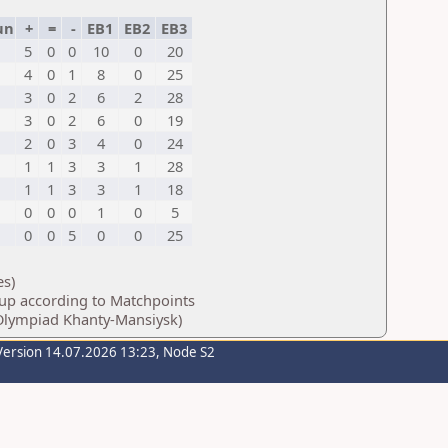
un
+
=
-
EB1
EB2
EB3
5
0
0
10
0
20
4
0
1
8
0
25
3
0
2
6
2
28
3
0
2
6
0
19
2
0
3
4
0
24
1
1
3
3
1
28
1
1
3
3
1
18
0
0
0
1
0
5
0
0
5
0
0
25
es)
oup according to Matchpoints
(Olympiad Khanty-Mansiysk)
Version 14.07.2026 13:23, Node S2