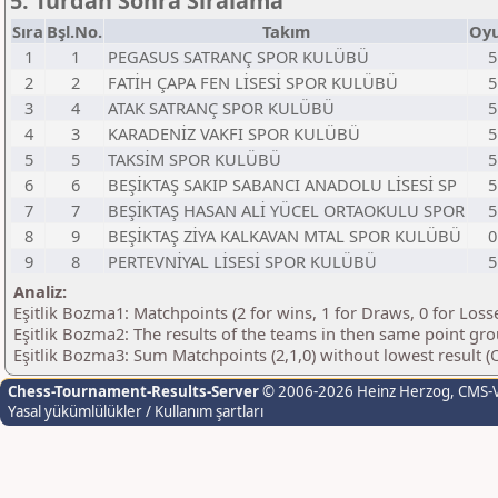
5. Turdan Sonra Sıralama
Sıra
Bşl.No.
Takım
Oy
1
1
PEGASUS SATRANÇ SPOR KULÜBÜ
5
2
2
FATİH ÇAPA FEN LİSESİ SPOR KULÜBÜ
5
3
4
ATAK SATRANÇ SPOR KULÜBÜ
5
4
3
KARADENİZ VAKFI SPOR KULÜBÜ
5
5
5
TAKSİM SPOR KULÜBÜ
5
6
6
BEŞİKTAŞ SAKIP SABANCI ANADOLU LİSESİ SP
5
7
7
BEŞİKTAŞ HASAN ALİ YÜCEL ORTAOKULU SPOR
5
8
9
BEŞİKTAŞ ZİYA KALKAVAN MTAL SPOR KULÜBÜ
0
9
8
PERTEVNİYAL LİSESİ SPOR KULÜBÜ
5
Analiz:
Eşitlik Bozma1: Matchpoints (2 for wins, 1 for Draws, 0 for Loss
Eşitlik Bozma2: The results of the teams in then same point gr
Eşitlik Bozma3: Sum Matchpoints (2,1,0) without lowest result 
Chess-Tournament-Results-Server
© 2006-2026 Heinz Herzog
, CMS-
Yasal yükümlülükler / Kullanım şartları