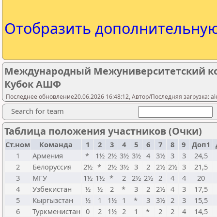
Отобразить дополнительну
Международный Межуниверситетский ко
Кубок АШФ
Последнее обновление20.06.2026 16:48:12, Автор/Последняя загрузка: al
Search for team
Таблица положения участников (Очки)
Ст.ном
Команда
1
2
3
4
5
6
7
8
9
Доп1
1
Армения
*
1½
2½
3½
3½
4
3½
3
3
24,5
2
Белоруссия
2½
*
2½
3½
3
2
2½
2½
3
21,5
3
МГУ
1½
1½
*
2
2½
2½
2
4
4
20
4
Узбекистан
½
½
2
*
3
2
2½
4
3
17,5
5
Кыргызстан
½
1
1½
1
*
3
3½
2
3
15,5
6
Туркменистан
0
2
1½
2
1
*
2
2
4
14,5