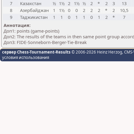
7
Казахстан
½
1½
2
1½
½
2
*
2
3
13
8
Азербайджан
1
1½
0
0
2
2
2
*
2
10,5
9
Таджикистан
1
1
0
1
1
0
1
2
*
7
Аннотация:
Доп1: points (game-points)
Доп2: The results of the teams in then same point group accor
Доп3: FIDE-Sonneborn-Berger-Tie-Break
сервер Chess-Tournament-Results
© 2006-2026 Heinz Herzog
, CMS-
условия использования