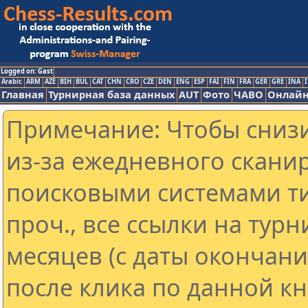
Logged on: Gast
Arabic
ARM
AZE
BIH
BUL
CAT
CHN
CRO
CZE
DEN
ENG
ESP
FAI
FIN
FRA
GER
GRE
INA
I
Главная
Турнирная база данных
AUT
Фото
ЧАВО
Онлайн
Примечание: Чтобы снизи
из-за ежедневного скани
поисковыми системами ти
проч., все ссылки на тур
месяцев (с даты окончан
после клика по данной кн