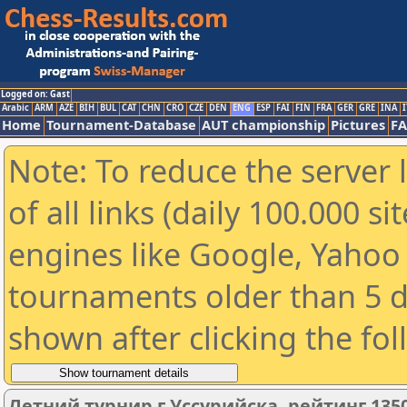
Logged on: Gast
Arabic
ARM
AZE
BIH
BUL
CAT
CHN
CRO
CZE
DEN
ENG
ESP
FAI
FIN
FRA
GER
GRE
INA
I
Home
Tournament-Database
AUT championship
Pictures
F
Note: To reduce the server 
of all links (daily 100.000 s
engines like Google, Yahoo a
tournaments older than 5 d
shown after clicking the fo
Летний турнир г.Уссурийска, рейтинг 135