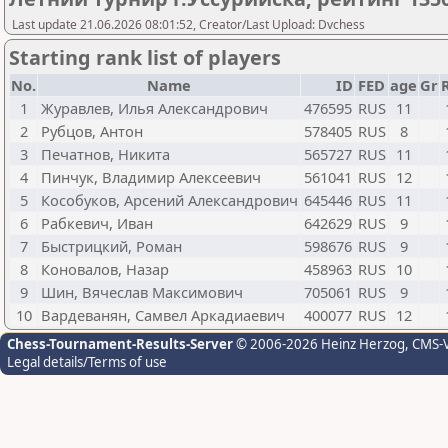
Last update 21.06.2026 08:01:52, Creator/Last Upload: Dvchess
Starting rank list of players
No.
Name
ID
FED
age
Gr
1
Журавлев, Илья Александрович
476595
RUS
11
2
Рубцов, Антон
578405
RUS
8
3
Печатнов, Никита
565727
RUS
11
4
Пинчук, Владимир Алексеевич
561041
RUS
12
5
Кособуков, Арсений Александрович
645446
RUS
11
6
Рабкевич, Иван
642629
RUS
9
7
Быстрицкий, Роман
598676
RUS
9
8
Коновалов, Назар
458963
RUS
10
9
Шин, Вячеслав Максимович
705061
RUS
9
10
Вардеванян, Самвел Аркадиаевич
400077
RUS
12
Chess-Tournament-Results-Server
© 2006-2026 Heinz Herzog
, CMS-
Legal details/Terms of use