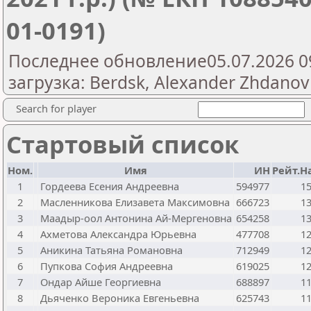
01-0191)
Последнее обновление05.07.2026 0
загрузка: Berdsk, Alexander Zhdanov
Search for player
Стартовый список
Ном.
Имя
ИН
Рейт.Н
1
Гордеева Есения Андреевна
594977
1
2
Масленникова Елизавета Максимовна
666723
1
3
Маадыр-оол Антонина Ай-Мергеновна
654258
1
4
Ахметова Александра Юрьевна
477708
1
5
Аникина Татьяна Романовна
712949
1
6
Пупкова София Андреевна
619025
1
7
Ондар Айше Георгиевна
688897
1
8
Дьяченко Вероника Евгеньевна
625743
1