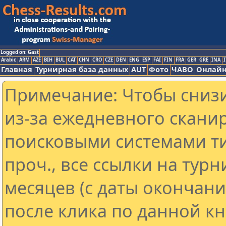
Logged on: Gast
Arabic
ARM
AZE
BIH
BUL
CAT
CHN
CRO
CZE
DEN
ENG
ESP
FAI
FIN
FRA
GER
GRE
INA
I
Главная
Турнирная база данных
AUT
Фото
ЧАВО
Онлайн
Примечание: Чтобы снизи
из-за ежедневного скани
поисковыми системами ти
проч., все ссылки на тур
месяцев (с даты окончан
после клика по данной кн