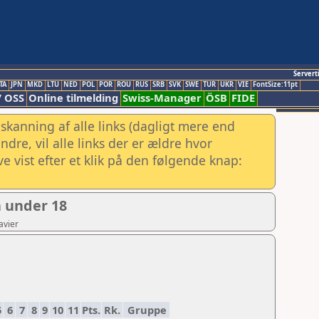
Servert
TA
JPN
MKD
LTU
NED
POL
POR
ROU
RUS
SRB
SVK
SWE
TUR
UKR
VIE
FontSize:11pt
/ OSS
Online tilmelding
Swiss-Manager
ÖSB
FIDE
skanning af alle links (dagligt mere end
re, vil alle links der er ældre hvor
e vist efter et klik på den følgende knap:
 under 18
avier
5
6
7
8
9
10
11
Pts.
Rk.
Gruppe