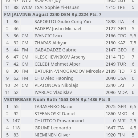
10
47
WIM
ROMANY Joy
1965
EGY
6
11
88
WCM
TSAI Sophie Yi-Hsuan
1715
TPE
5
FM JALVING August 2340 DEN Rp:2224 Pts. 7
1
86
SAPORITO Giulio Cong Yan
1898
ITA
4
2
46
FADEEV Justin Michael
2127
GER
5
3
36
CM
IVANCIC Ivan
2166
CRO
5,5
4
32
CM
ZHARAS Aldiyar
2180
KAZ
7,5
5
44
FM
GABADADZE Gabriel
2147
GEO
8
6
47
CM
KLESCHEVNIKOV Arseny
2114
FID
7
7
42
CM
CELEBI Mehmet Alper
2149
TUR
6
8
30
FM
BATURIN-VINOGRADOV Miroslav
2189
FID
7,5
9
62
FM
CHU Alex Haoning
2040
USA
6
10
24
CM
PLATONOVS Nikolajs
2240
LAT
7
11
52
IVARLAC Vladislav
2096
MDA
6
VESTERBAEK Noah Rath 1553 DEN Rp:1486 Pts. 3
1
55
TARASENKO Nazar
2075
GER
6,5
2
92
STEFANOSKI Daniel
1860
MKD
4
3
147
CHUTTOO Pravaranand
0
MRI
2,5
4
118
GRUMI Leonardo
1647
ITA
4,5
5
83
NIEMINEN Oliver
1920
FIN
5