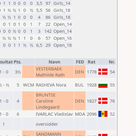
0
1
1
0
0
0
0
3,5
97
Girls_14
0
1
½
½
1
0
½
5,5
56
Girls_18
1
½
½
1
0
0
0
4
86
Girls_18
1
0
1
0
1
0
1
7
22
Open_14
0
0
0
½
0
0
1
3
142
Open_14
1
½
½
½
1
1
0
6
57
Open_16
1
0
0
1
1
½
½
6,5
29
Open_18
sultat
Pts.
Navn
FED
Rat
Nr.
VESTERBAEK
1 - 0
3½
DEN
1778
54
Mathilde Rath
½ - ½
5
WCM
RASHEVA Nora
BUL
1928
55
BRUNTSE
1 - 0
4
Caroline
DEN
1827
76
Lindegaard
1 - 0
6
IVARLAC Vladislav
MDA
2096
52
1
oversidder
SANDMANN