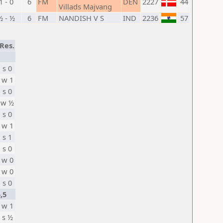
1 - 0
6
FM
DEN
2227
44
Villads Majvang
½ - ½
6
FM
NANDISH V S
IND
2236
57
Res.
s 0
w 1
s 0
w ½
s 0
w 1
s 1
s 0
w 0
w 0
s 0
,5
w 1
s ½