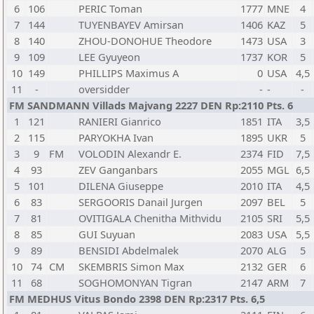
6
106
PERIC Toman
1777
MNE
4
7
144
TUYENBAYEV Amirsan
1406
KAZ
5
8
140
ZHOU-DONOHUE Theodore
1473
USA
3
9
109
LEE Gyuyeon
1737
KOR
5
10
149
PHILLIPS Maximus A
0
USA
4,5
11
-
oversidder
-
-
-
FM SANDMANN Villads Majvang 2227 DEN Rp:2110 Pts. 6
1
121
RANIERI Gianrico
1851
ITA
3,5
2
115
PARYOKHA Ivan
1895
UKR
5
3
9
FM
VOLODIN Alexandr E.
2374
FID
7,5
4
93
ZEV Ganganbars
2055
MGL
6,5
5
101
DILENA Giuseppe
2010
ITA
4,5
6
83
SERGOORIS Danail Jurgen
2097
BEL
5
7
81
OVITIGALA Chenitha Mithvidu
2105
SRI
5,5
8
85
GUI Suyuan
2083
USA
5,5
9
89
BENSIDI Abdelmalek
2070
ALG
5
10
74
CM
SKEMBRIS Simon Max
2132
GER
6
11
68
SOGHOMONYAN Tigran
2147
ARM
7
FM MEDHUS Vitus Bondo 2398 DEN Rp:2317 Pts. 6,5