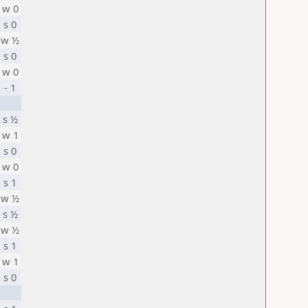
w 0
s 0
w ½
s 0
w 0
- 1
s ½
w 1
s 0
w 0
s 1
w ½
s ½
w ½
s 1
w 1
s 0