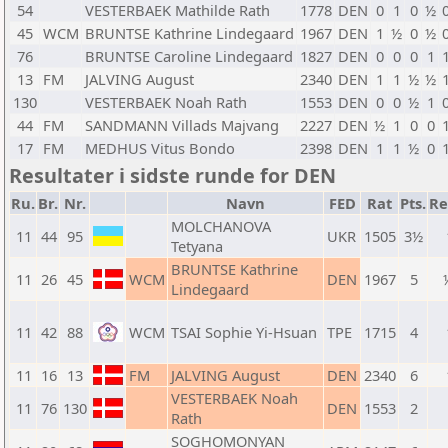
54
VESTERBAEK Mathilde Rath
1778
DEN
0
1
0
½
45
WCM
BRUNTSE Kathrine Lindegaard
1967
DEN
1
½
0
½
76
BRUNTSE Caroline Lindegaard
1827
DEN
0
0
0
1
13
FM
JALVING August
2340
DEN
1
1
½
½
130
VESTERBAEK Noah Rath
1553
DEN
0
0
½
1
44
FM
SANDMANN Villads Majvang
2227
DEN
½
1
0
0
17
FM
MEDHUS Vitus Bondo
2398
DEN
1
1
½
0
Resultater i sidste runde for DEN
Ru.
Br.
Nr.
Navn
FED
Rat
Pts.
Re
MOLCHANOVA
11
44
95
UKR
1505
3½
Tetyana
BRUNTSE Kathrine
11
26
45
WCM
DEN
1967
5
Lindegaard
11
42
88
WCM
TSAI Sophie Yi-Hsuan
TPE
1715
4
11
16
13
FM
JALVING August
DEN
2340
6
VESTERBAEK Noah
11
76
130
DEN
1553
2
Rath
SOGHOMONYAN