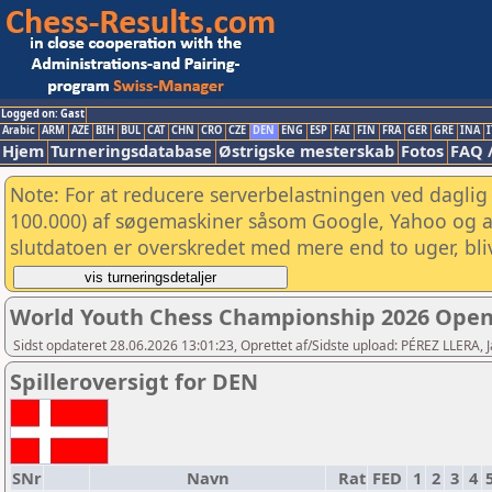
Logged on: Gast
Arabic
ARM
AZE
BIH
BUL
CAT
CHN
CRO
CZE
DEN
ENG
ESP
FAI
FIN
FRA
GER
GRE
INA
I
Hjem
Turneringsdatabase
Østrigske mesterskab
Fotos
FAQ 
Note: For at reducere serverbelastningen ved daglig 
100.000) af søgemaskiner såsom Google, Yahoo og and
slutdatoen er overskredet med mere end to uger, bliv
World Youth Chess Championship 2026 Open
Sidst opdateret 28.06.2026 13:01:23, Oprettet af/Sidste upload: PÉREZ LLERA, J
Spilleroversigt for DEN
SNr
Navn
Rat
FED
1
2
3
4