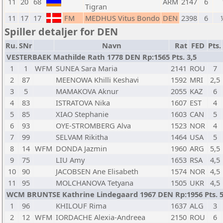
11
20
68
ARM
2147
6
Tigran
11
17
17
FM
MEDHUS Vitus Bondo
DEN
2398
6
Spiller detaljer for DEN
Ru.
SNr
Navn
Rat
FED
Pts.
VESTERBAEK Mathilde Rath 1778 DEN Rp:1565 Pts. 3,5
1
1
WFM
SUNEA Sara Maria
2141
ROU
7
2
87
MEENOWA Khilli Keshavi
1592
MRI
2,5
3
5
MAMAKOVA Aknur
2055
KAZ
6
4
83
ISTRATOVA Nika
1607
EST
4
5
85
XIAO Stephanie
1603
CAN
5
6
93
OYE-STROMBERG Alva
1523
NOR
4
7
99
SELVAM Rikitha
1464
USA
5
8
14
WFM
DONDA Jazmin
1960
ARG
5,5
9
75
LIU Amy
1653
RSA
4,5
10
90
JACOBSEN Ane Elisabeth
1574
NOR
4,5
11
95
MOLCHANOVA Tetyana
1505
UKR
4,5
WCM BRUNTSE Kathrine Lindegaard 1967 DEN Rp:1956 Pts. 5
1
96
KHILOUF Rima
1637
ALG
3
2
12
WFM
IORDACHE Alexia-Andreea
2150
ROU
6