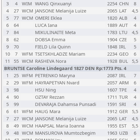
3
4
WIM
WANG Qinxuanyi
2254
CHN
8
4
27
WCM
JANSONE Melanija Luize
2065
LAT
4,5
5
77
WCM
OMERI Eklea
1820
ALB
4
6
64
LUCA Iana
1889
AUT
4
7
84
MIKULINAITE Meta
1783
LTU
4,5
8
62
DOBSA Emma
1904
CZE
5
9
70
FIELD Lila Quinn
1848
IRL
5
10
7
WFM
TSETSKHLADZE Mariam
2234
GEO
6
11
55
WCM
RASHEVA Nora
1928
BUL
5,5
BRUNTSE Caroline Lindegaard 1827 DEN Rp:1773 Pts. 4
1
25
WFM
PETRENKO Maryna
2087
IRL
7
2
29
WFM
HAYRAPETYAN Nvard
2057
ARM
6
3
98
HSU Ning
1607
TPE
4
4
90
OZTAY Rezzan
1711
TUR
4
5
99
DEVARAJA Dahamsa Punsadi
1591
SRI
4
6
61
WFM
HAUG Mara
1912
GER
5,5
7
27
WCM
JANSONE Melanija Luize
2065
LAT
4,5
8
49
WCM
HAAPSAL Maria Ioanna
1955
EST
5,5
9
48
WCM
MANSUROVA Mumtozbegim
1963
UZB
6