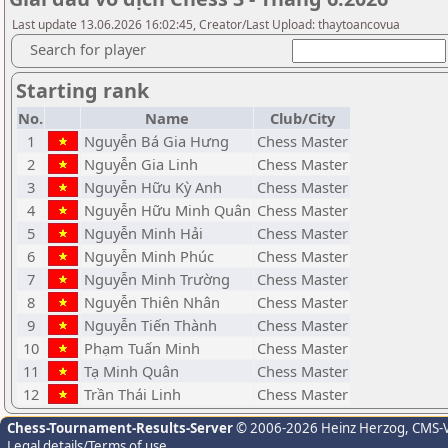
Last update 13.06.2026 16:02:45, Creator/Last Upload: thaytoancovua
Search for player
Starting rank
No.
Name
Club/City
1
Nguyễn Bá Gia Hưng
Chess Master
2
Nguyễn Gia Linh
Chess Master
3
Nguyễn Hữu Kỳ Anh
Chess Master
4
Nguyễn Hữu Minh Quân
Chess Master
5
Nguyễn Minh Hải
Chess Master
6
Nguyễn Minh Phúc
Chess Master
7
Nguyễn Minh Trường
Chess Master
8
Nguyễn Thiên Nhân
Chess Master
9
Nguyễn Tiến Thành
Chess Master
10
Phạm Tuấn Minh
Chess Master
11
Tạ Minh Quân
Chess Master
12
Trần Thái Linh
Chess Master
Chess-Tournament-Results-Server
© 2006-2026 Heinz Herzog
, CMS-
Legal details/Terms of use