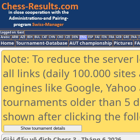
Logged on: Gast
Arabic
ARM
AZE
BIH
BUL
CAT
CHN
CRO
CZE
DEN
ENG
ESP
FAI
FIN
FRA
GER
GRE
INA
I
Home
Tournament-Database
AUT championship
Pictures
F
Note: To reduce the server 
all links (daily 100.000 sit
engines like Google, Yahoo a
tournaments older than 5 d
shown after clicking the fol
Giải đấu vô địch Chess 3 - Tháng 6.2026