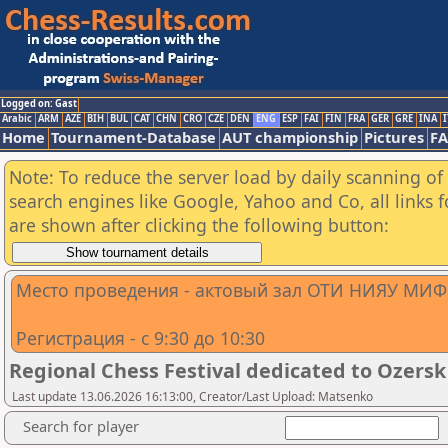
Logged on: Gast
Arabic
ARM
AZE
BIH
BUL
CAT
CHN
CRO
CZE
DEN
ENG
ESP
FAI
FIN
FRA
GER
GRE
INA
I
Home
Tournament-Database
AUT championship
Pictures
F
Note: To reduce the server load by daily scanning of a
search engines like Google, Yahoo and Co, all links 
are shown after clicking the following button:
Место проведения - актовый зал ОТИ НИЯУ МИФИ 
Регистрация - с 9:30 до 10:30
Regional Chess Festival dedicated to Ozersk
Last update 13.06.2026 16:13:00, Creator/Last Upload: Matsenko
Search for player