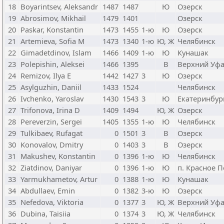
18
Boyarintsev, Aleksandr
1487
1487
Ю
Озерск
19
Abrosimov, Mikhail
1479
1401
Озерск
20
Paskar, Konstantin
1473
1455
1-ю
Ю
Озерск
21
Artemieva, Sofia M
1473
1340
1-ю
Ю, Ж
Челябинск
22
Gimadetdinov, Islam
1466
1409
1-ю
Ю
Кунашак
23
Polepishin, Aleksei
1466
1395
В
Верхний Уф
24
Remizov, Ilya E
1442
1427
3
Ю
Озерск
25
Asylguzhin, Daniil
1433
1524
Челябинск
26
Ivchenko, Yaroslav
1430
1543
3
Ю
Екатеринбур
27
Trifonova, Irina D
1409
1494
Ю, Ж
Озерск
28
Pereverzin, Sergei
1405
1355
1-ю
Ю
Челябинск
29
Tulkibaev, Rufagat
0
1501
3
В
Озерск
30
Konovalov, Dmitry
0
1403
3
В
Озерск
31
Makushev, Konstantin
0
1396
1-ю
Ю
Челябинск
32
Ziatdinov, Daniyar
0
1396
1-ю
Ю
п. Красное П
33
Yarmukhametov, Artur
0
1388
1-ю
Ю
Кунашак
34
Abdullaev, Emin
0
1382
3-ю
Ю
Озерск
35
Nefedova, Viktoria
0
1377
3
Ю, Ж
Верхний Уф
36
Dubina, Taisiia
0
1374
3
Ю, Ж
Челябинск