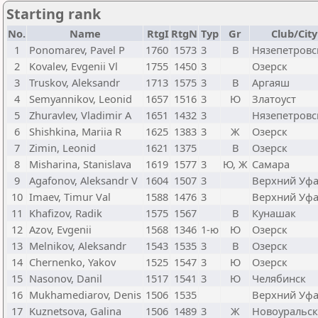
Starting rank
No.
Name
RtgI
RtgN
Typ
Gr
Club/City
1
Ponomarev, Pavel P
1760
1573
3
В
Нязепетровс
2
Kovalev, Evgenii Vl
1755
1450
3
Озерск
3
Truskov, Aleksandr
1713
1575
3
В
Аргаяш
4
Semyannikov, Leonid
1657
1516
3
Ю
Златоуст
5
Zhuravlev, Vladimir A
1651
1432
3
Нязепетровс
6
Shishkina, Mariia R
1625
1383
3
Ж
Озерск
7
Zimin, Leonid
1621
1375
В
Озерск
8
Misharina, Stanislava
1619
1577
3
Ю, Ж
Самара
9
Agafonov, Aleksandr V
1604
1507
3
Верхний Уф
10
Imaev, Timur Val
1588
1476
3
Верхний Уф
11
Khafizov, Radik
1575
1567
В
Кунашак
12
Azov, Evgenii
1568
1346
1-ю
Ю
Озерск
13
Melnikov, Aleksandr
1543
1535
3
В
Озерск
14
Chernenko, Yakov
1525
1547
3
Ю
Озерск
15
Nasonov, Danil
1517
1541
3
Ю
Челябинск
16
Mukhamediarov, Denis
1506
1535
Верхний Уф
17
Kuznetsova, Galina
1506
1489
3
Ж
Новоуральск