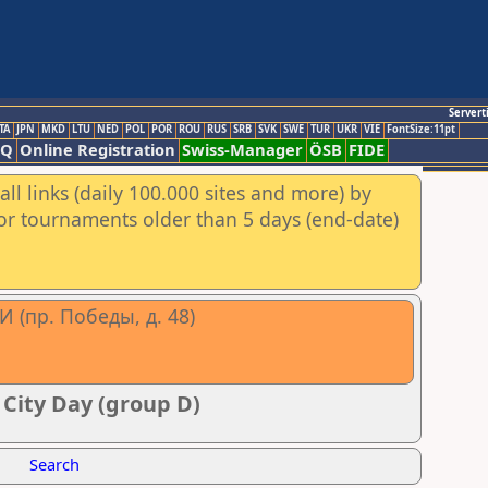
Servert
TA
JPN
MKD
LTU
NED
POL
POR
ROU
RUS
SRB
SVK
SWE
TUR
UKR
VIE
FontSize:11pt
AQ
Online Registration
Swiss-Manager
ÖSB
FIDE
ll links (daily 100.000 sites and more) by
for tournaments older than 5 days (end-date)
(пр. Победы, д. 48)
 City Day (group D)
Search