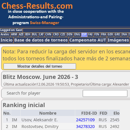
Logged on: Gast
Arabic
ARM
AZE
BIH
BUL
CAT
CHN
CRO
CZE
DEN
ENG
ESP
FAI
FIN
FRA
GER
GRE
INA
I
Inicio
Base de datos de torneos
Campeonato AUT
Imágenes
Nota: Para reducir la carga del servidor en los esc
todos los torneos finalizados hace más de 2 semanas
Blitz Moscow. June 2026 - 3
Última actualización12.06.2026 19:50:53, Propietario/Última carga: Alexander
Search for player
Ranking inicial
No.
Nombre
FIDE-ID
FED
Elo
1
IM
Usov, Aleksandr E.
24257109
RUS
2545
2
IM
Rostovtsev, Dmitry
34278320
RUS
2492