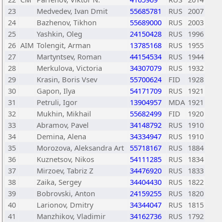
23
Medvedev, Ivan Dmit
55685781
RUS
2007
24
Bazhenov, Tikhon
55689000
RUS
2003
25
Yashkin, Oleg
24150428
RUS
1996
26
AIM
Tolengit, Arman
13785168
RUS
1955
27
Martyntsev, Roman
44154534
RUS
1944
28
Merkulova, Victoria
34307079
RUS
1932
29
Krasin, Boris Vsev
55700624
FID
1928
30
Gapon, Ilya
54171709
RUS
1921
31
Petruli, Igor
13904957
MDA
1921
32
Mukhin, Mikhail
55682499
FID
1920
33
Abramov, Pavel
34148792
RUS
1910
34
Demina, Alena
34334947
RUS
1910
35
Morozova, Aleksandra Art
55718167
RUS
1884
36
Kuznetsov, Nikos
54111285
RUS
1834
37
Mirzoev, Tabriz Z
34476920
RUS
1833
38
Zaika, Sergey
34404430
RUS
1822
39
Bobrovski, Anton
24159255
RUS
1820
40
Larionov, Dmitry
34344047
RUS
1815
41
Manzhikov, Vladimir
34162736
RUS
1792