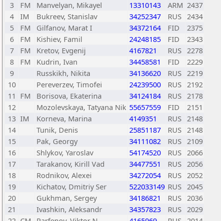
3
FM
Manvelyan, Mikayel
13310143
ARM
2437
4
IM
Bukreev, Stanislav
34252347
RUS
2434
5
FM
Gilfanov, Marat I
34372164
FID
2375
6
FM
Kishiev, Famil
24248185
FID
2343
7
FM
Kretov, Evgenij
4167821
RUS
2278
8
FM
Kudrin, Ivan
34458581
FID
2229
9
Russkikh, Nikita
34136620
RUS
2219
10
Pereverzev, Timofei
24239500
RUS
2192
11
FM
Borisova, Ekaterina
34124184
RUS
2178
12
Mozolevskaya, Tatyana Nik
55657559
FID
2151
13
IM
Korneva, Marina
4149351
RUS
2148
14
Tunik, Denis
25851187
RUS
2148
15
Pak, Georgy
34111082
RUS
2109
16
Shlykov, Yaroslav
54174520
RUS
2066
17
Tarakanov, Kirill Vad
34477551
RUS
2056
18
Rodnikov, Alexei
34272054
RUS
2052
19
Kichatov, Dmitriy Ser
522033149
RUS
2045
20
Gukhman, Sergey
34186821
RUS
2036
21
Ivashkin, Aleksandr
34357823
RUS
2029
22
CM
Parfenov, Viktor N.
4165969
RUS
2014