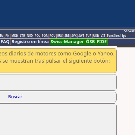
Servert
TA
JPN
MKD
LTU
NED
POL
POR
ROU
RUS
SRB
SVK
SWE
TUR
UKR
VIE
FontSize:11pt
FAQ
Registro en línea
Swiss-Manager
ÖSB
FIDE
aneos diarios de motores como Google o Yahoo,
 se muestran tras pulsar el siguiente botón:
Buscar