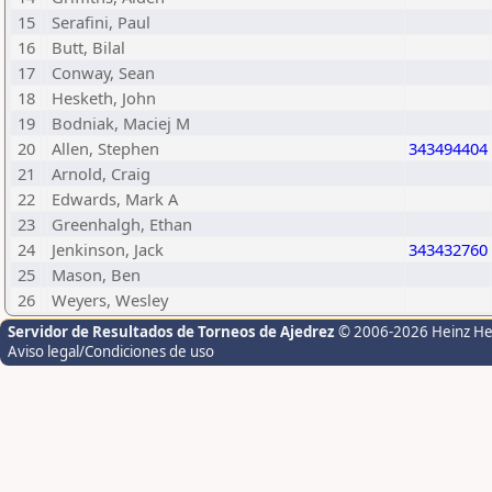
15
Serafini, Paul
16
Butt, Bilal
17
Conway, Sean
18
Hesketh, John
19
Bodniak, Maciej M
20
Allen, Stephen
343494404
21
Arnold, Craig
22
Edwards, Mark A
23
Greenhalgh, Ethan
24
Jenkinson, Jack
343432760
25
Mason, Ben
26
Weyers, Wesley
Servidor de Resultados de Torneos de Ajedrez
© 2006-2026 Heinz H
Aviso legal/Condiciones de uso