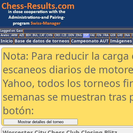
Logged on: Gast
Arabic
ARM
AZE
BIH
BUL
CAT
CHN
CRO
CZE
DEN
ENG
ESP
FAI
FIN
FRA
GER
GRE
INA
I
Inicio
Base de datos de torneos
Campeonato AUT
Imágenes
Nota: Para reducir la carga 
escaneos diarios de motor
Yahoo, todos los torneos f
semanas se muestran tras p
botón:
Worcester City Chess Club Closing Blitz