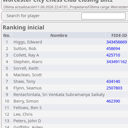
Última actualización11.06.2026 22:47:01, Propietario/Última carga: Worceste
Search for player
Ranking inicial
No.
Nombre
FIDE-ID
1
Higgs, Edward
343456669
2
Sutton, Rob
458694
3
Collett, Ray A
425710
4
Stephen, Alaric
343491162
5
Sorrell, Keith
6
Maclean, Scott
7
Shaw, Tony
434140
8
Flynn, Seamus
2507803
9
Rentachintala, Sri Venkata Subramanya Saikaly
10
Berry, Simon
462390
11
Fellows, Ben S
12
Lee, Chris
13
Peters, John D
14
Griffiths, Aiden