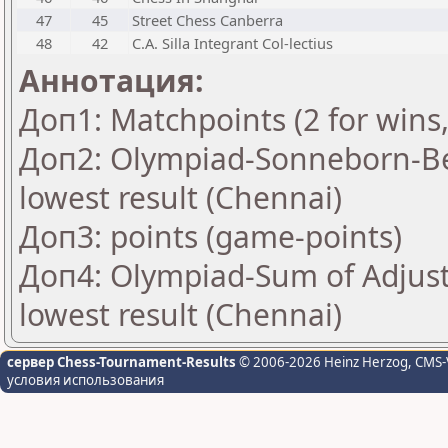
47
45
Street Chess Canberra
48
42
C.A. Silla Integrant Col-lectius
Аннотация:
Доп1: Matchpoints (2 for wins,
Доп2: Olympiad-Sonneborn-Be
lowest result (Chennai)
Доп3: points (game-points)
Доп4: Olympiad-Sum of Adjus
lowest result (Chennai)
сервер Chess-Tournament-Results
© 2006-2026 Heinz Herzog
, CMS-
условия использования