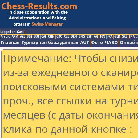
Logged on: Gast
Arabic
ARM
AZE
BIH
BUL
CAT
CHN
CRO
CZE
DEN
ENG
ESP
FAI
FIN
FRA
GER
GRE
INA
I
Главная
Турнирная база данных
AUT
Фото
ЧАВО
Онлайн
Примечание: Чтобы снизит
из-за ежедневного сканир
поисковыми системами ти
проч., все ссылки на тур
месяцев (с даты окончани
клика по данной кнопке :