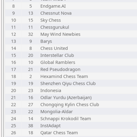
8
5
Endgame.AI
9
13
Chessnut Nova
10
15
Sky Chess
11
11
Chessgurukul
12
32
May Wind Newbies
13
9
Barys
14
8
Chess United
15
20
Interstellar Club
16
10
Global Ramblers
17
21
Red Pseudodragon
18
2
Hexamind Chess Team
19
19
Shenzhen Qiyu Chess Club
20
23
Indonesia
21
16
Odlar Yurdu (Azerbaijan)
22
27
Chongqing Kylin Chess Club
23
22
Mongolia-Aldar
24
14
Schnappi Krokodil Team
25
38
InstAdapt
26
18
Qatar Chess Team