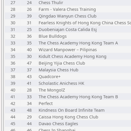
27
24
Chess Thulir
28
26
Farm - Valera Chess Training
29
39
Qingdao Wanyun Chess Club
30
31
Fearless Knights of Hong Kong China Chess S
31
25
Duobeniajan Costa Calida Esj
32
36
Blue Bulldogs
33
35
The Chess Academy Hong Kong Team A
34
40
Wizard Manpower – Pilipinas
35
30
Kidult Chess Academy Hong Kong
36
47
Beijing Yijia Chess Club
37
37
Malaysia Chess Hub
38
43
Quadcore+
39
41
Scholastic Anichess HK
40
28
The MongolZ
41
33
The Chess Academy Hong Kong Team B
42
34
Perfect
43
48
Kindness On Board Infinite Team
44
29
Caissa Hong Kong Chess Club
45
44
Davao Chess Eagles
46
46
Chess In Shanghai