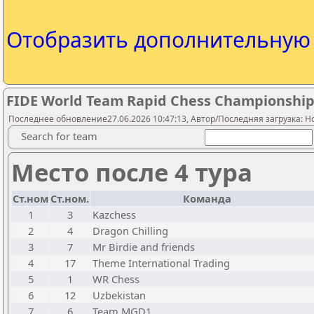
Отобразить дополнительну
FIDE World Team Rapid Chess Championship
Последнее обновление27.06.2026 10:47:13, Автор/Последняя загрузка: Ho
Search for team
Место после 4 тура
Ст.ном
Ст.ном.
Команда
1
3
Kazchess
2
4
Dragon Chilling
3
7
Mr Birdie and friends
4
17
Theme International Trading
5
1
WR Chess
6
12
Uzbekistan
7
6
Team MGD1