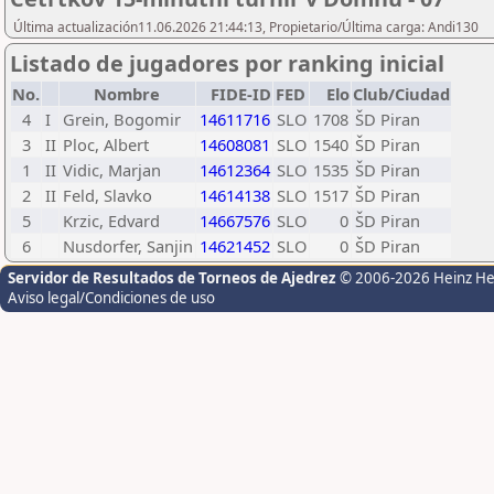
Última actualización11.06.2026 21:44:13, Propietario/Última carga: Andi130
Listado de jugadores por ranking inicial
No.
Nombre
FIDE-ID
FED
Elo
Club/Ciudad
4
I
Grein, Bogomir
14611716
SLO
1708
ŠD Piran
3
II
Ploc, Albert
14608081
SLO
1540
ŠD Piran
1
II
Vidic, Marjan
14612364
SLO
1535
ŠD Piran
2
II
Feld, Slavko
14614138
SLO
1517
ŠD Piran
5
Krzic, Edvard
14667576
SLO
0
ŠD Piran
6
Nusdorfer, Sanjin
14621452
SLO
0
ŠD Piran
Servidor de Resultados de Torneos de Ajedrez
© 2006-2026 Heinz H
Aviso legal/Condiciones de uso