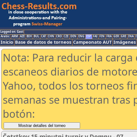
Logged on: Gast
Arabic
ARM
AZE
BIH
BUL
CAT
CHN
CRO
CZE
DEN
ENG
ESP
FAI
FIN
FRA
GER
GRE
INA
I
Inicio
Base de datos de torneos
Campeonato AUT
Imágenes
Nota: Para reducir la carga 
escaneos diarios de motor
Yahoo, todos los torneos f
semanas se muestran tras p
botón:
Četrtkov 15-minutni turnir v Domnu - 07