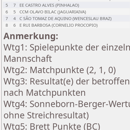
5
7
EE CASTRO ALVES (PINHALAO)
6
5
CCM OLAVO BILAC (JAGUARIAIVA)
7
4
C SÃO TOMAZ DE AQUINO (WENCESLAU BRAZ)
8
6
E RUI BARBOSA (CORNELIO PROCOPIO)
Anmerkung:
Wtg1: Spielepunkte der einzeln
Mannschaft
Wtg2: Matchpunkte (2, 1, 0)
Wtg3: Resultat(e) der betroff
nach Matchpunkten
Wtg4: Sonneborn-Berger-Wertu
ohne Streichresultat)
Wtg5: Brett Punkte (BC)