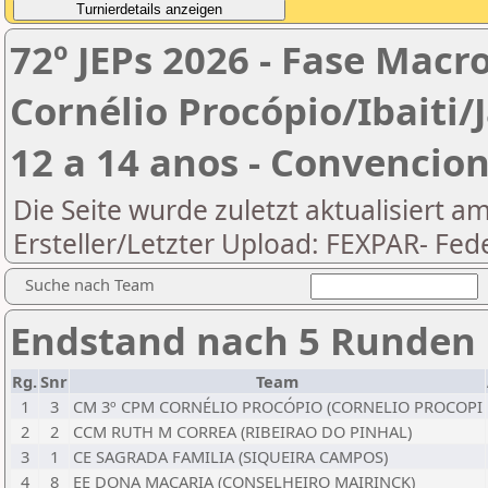
72º JEPs 2026 - Fase Macr
Cornélio Procópio/Ibaiti
12 a 14 anos - Convencion
Die Seite wurde zuletzt aktualisiert a
Ersteller/Letzter Upload: FEXPAR- Fe
Suche nach Team
Endstand nach 5 Runden
Rg.
Snr
Team
1
3
CM 3º CPM CORNÉLIO PROCÓPIO (CORNELIO PROCOPI
2
2
CCM RUTH M CORREA (RIBEIRAO DO PINHAL)
3
1
CE SAGRADA FAMILIA (SIQUEIRA CAMPOS)
4
8
EE DONA MACARIA (CONSELHEIRO MAIRINCK)