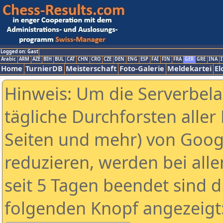
Logged on: Gast
Arabic
ARM
AZE
BIH
BUL
CAT
CHN
CRO
CZE
DEN
ENG
ESP
FAI
FIN
FRA
GER
GRE
INA
I
Home
TurnierDB
Meisterschaft
Foto-Galerie
Meldekartei
El
Hinweis: Um die Serverbel
tägliche Durchforsten aller 
Seiten und mehr) von Goog
reduzieren, werden bei alle
seit 5 Tagen beendet sind d
folgenden Knopf angezeigt