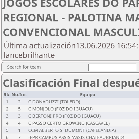
JOGOS ESCOLARES DO PA
REGIONAL - PALOTINA M
CONVENCIONAL MASCULI
Última actualización13.06.2026 16:54:
lancebrilhante
Search for team
Clasificación Final despu
Rk.
No.Ini.
Equipo
1
2
C DONADUZZI (TOLEDO)
2
5
C MONJOLO (FOZ DO IGUACU)
3
3
C BERTONI PRO (FOZ DO IGUACU)
4
4
C PASSO CERTO GROWING (CASCAVEL)
5
1
CCM ALBERTO S. DUMONT (CAFELANDIA)
6
7
IFPR CAMPUS ASSIS (ASSIS CHATEAUBRIAND)