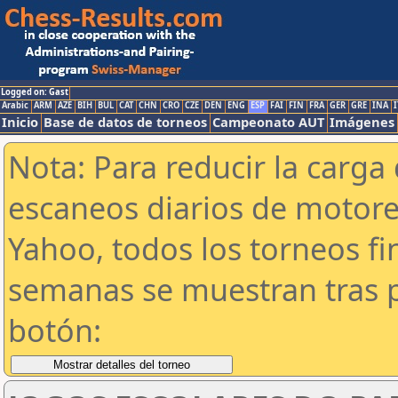
Logged on: Gast
Arabic
ARM
AZE
BIH
BUL
CAT
CHN
CRO
CZE
DEN
ENG
ESP
FAI
FIN
FRA
GER
GRE
INA
I
Inicio
Base de datos de torneos
Campeonato AUT
Imágenes
Nota: Para reducir la carga 
escaneos diarios de motor
Yahoo, todos los torneos f
semanas se muestran tras p
botón: