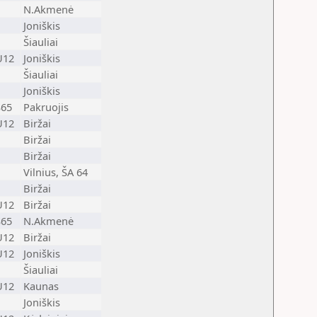
N.Akmenė
Joniškis
Šiauliai
U12
Joniškis
Šiauliai
Joniškis
S65
Pakruojis
U12
Biržai
Biržai
Biržai
Vilnius, ŠA 64
Biržai
U12
Biržai
S65
N.Akmenė
U12
Biržai
U12
Joniškis
Šiauliai
U12
Kaunas
Joniškis