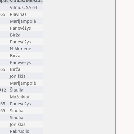
ipas
Klubas/Miestas
Vilnius, ŠA 64
S65
Plavinas
Marijampolė
Panevėžys
Biržai
Panevėžys
N.Akmenė
Biržai
Panevėžys
S65
Biržai
Joniškis
Marijampolė
U12
Šiauliai
Mažeikiai
S65
Panevėžys
S65
Šiauliai
Šiauliai
Joniškis
Pakruojis