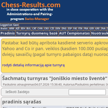
Logged on: Gast
Arabic
ARM
AZE
BIH
BUL
CAT
CHN
CRO
CZE
DEN
ENG
ESP
FAI
FIN
FRA
GER
GRE
INA
I
Pradinis
Turnyrų duomenų bazė
AUT čempionatas
Nuotrau
Pastaba: kad būtų apribota kasdienė serverio apkrov
Yahoo and Co ir pan. veiklos (kasdien 100.000 puslap
dviejų savaičių (pagal turnyro pabaigos datą) nuorod
rodyti detalią informaciją apie turnyrą
Šachmatų turnyras "Joniškio miesto šventė“
Paskutinis atnaujinimas04.07.2026 15:36:40, Autorius/Paskutinis perkėlimas: I
Ieškoti žaidėjo
pradinis sąrašas