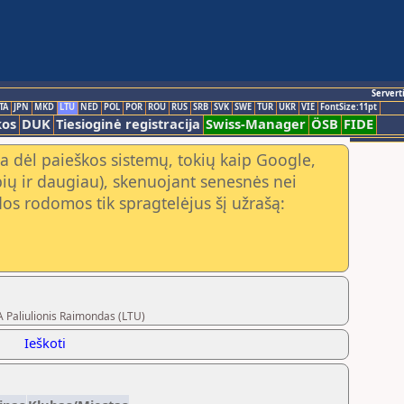
Servert
TA
JPN
MKD
LTU
NED
POL
POR
ROU
RUS
SRB
SVK
SWE
TUR
UKR
VIE
FontSize:11pt
kos
DUK
Tiesioginė registracija
Swiss-Manager
ÖSB
FIDE
a dėl paieškos sistemų, tokių kaip Google,
ių ir daugiau), skenuojant senesnės nei
os rodomos tik spragtelėjus šį užrašą:
A Paliulionis Raimondas (LTU)
Ieškoti