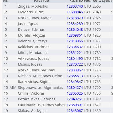
Nr.
Pavardė
FIDE ID
Fed.
Reit.
Lytis
T
1
Ziogas, Modestas
12803740
LTU
2060
2
Melderis, Uldis
11600845
LAT
2040
3
Norkeliunas, Matas
12818879
LTU
2026
4
Jasas, Ignas
12834289
LTU
1972
5
Dziuve, Edvinas
12864048
LTU
1970
6
Muralis, Aloyzas
12809861
LTU
1925
7
Valancius, Stasys
12813966
LTU
1877
8
Rakickas, Aurimas
12834637
LTU
1800
9
Kilius, Mindaugas
12851221
LTU
1789
10
Vitkevicius, Juozas
12804495
LTU
1782
11
Misius, Juozas
12870722
LTU
1776
12
Norkeliunas, Sarunas
12833967
LTU
1776
13
Nielsen, Kristijonas Heine
12865613
LTU
1768
14
Radzevicius, Sigitas
12849847
LTU
1765
15
AIM
Steponavicius, Algimantas
12804274
LTU
1750
16
Cmilis, Viktoras
12805025
LTU
1750
17
Pazarauskas, Sarunas
12849251
LTU
1679
18
Laurinavicius, Tomas Sabas
12860891
LTU
1671
19
Skikas, Gedvydas
12843067
LTU
1650