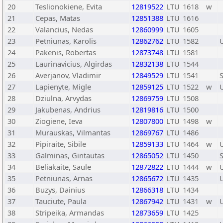
20
Teslionokiene, Evita
12819522
LTU
1618
w
21
Cepas, Matas
12851388
LTU
1616
22
Valancius, Nedas
12860999
LTU
1605
23
Petniunas, Karolis
12862762
LTU
1582
24
Pakenis, Robertas
12873748
LTU
1581
25
Laurinavicius, Algirdas
12832138
LTU
1544
26
Averjanov, Vladimir
12849529
LTU
1541
27
Lapienyte, Migle
12859125
LTU
1522
w
28
Dziulna, Arvydas
12869759
LTU
1508
29
Jakubenas, Andrius
12819816
LTU
1500
30
Ziogiene, Ieva
12807800
LTU
1498
w
31
Murauskas, Vilmantas
12869767
LTU
1486
32
Pipiraite, Sibile
12859133
LTU
1464
w
33
Galminas, Gintautas
12865052
LTU
1450
34
Beliakaite, Saule
12872822
LTU
1444
w
35
Petniunas, Arnas
12865672
LTU
1435
36
Buzys, Dainius
12866318
LTU
1434
37
Tauciute, Paula
12867942
LTU
1431
w
38
Stripeika, Armandas
12873659
LTU
1425