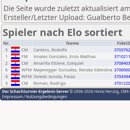
Die Seite wurde zuletzt aktualisiert a
Ersteller/Letzter Upload: Gualberto Be
Spieler nach Elo sortiert
Nr.
Name
FideI
5
CM
Cantero, Rodolfo
370376
1
FM
Vinales Gonzalez, Enzo Mathias
371021
2
CM
Amarilla Ettiene, Ezequiel
370840
6
WFM
Mayeregger Gonzalez, Renata Valentina
370890
4
WFM
Oviedo Acosta, Paula
370439
3
CM
Roman, Rodrigo
370122
Der Schachturnier-Ergebnis-Server
© 2006-2026 Heinz Herzog
, CMS
Impressum / Nutzungsbedingungen