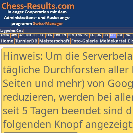
Logged on: Gast
Arabic
ARM
AZE
BIH
BUL
CAT
CHN
CRO
CZE
DEN
ENG
ESP
FAI
FIN
FRA
GER
GRE
INA
I
Home
TurnierDB
Meisterschaft
Foto-Galerie
Meldekartei
El
Hinweis: Um die Serverbel
tägliche Durchforsten aller 
Seiten und mehr) von Goog
reduzieren, werden bei alle
seit 5 Tagen beendet sind d
folgenden Knopf angezeigt