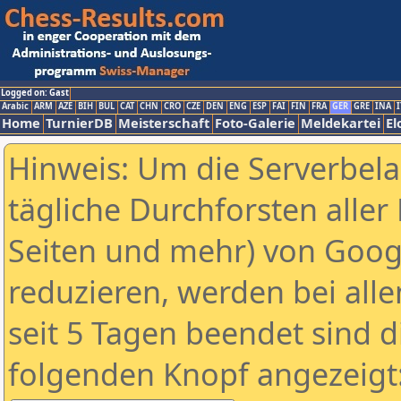
Logged on: Gast
Arabic
ARM
AZE
BIH
BUL
CAT
CHN
CRO
CZE
DEN
ENG
ESP
FAI
FIN
FRA
GER
GRE
INA
I
Home
TurnierDB
Meisterschaft
Foto-Galerie
Meldekartei
El
Hinweis: Um die Serverbel
tägliche Durchforsten aller 
Seiten und mehr) von Goog
reduzieren, werden bei alle
seit 5 Tagen beendet sind d
folgenden Knopf angezeigt