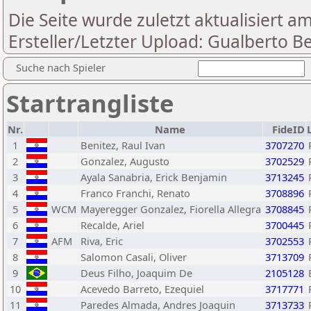
Die Seite wurde zuletzt aktualisiert a
Ersteller/Letzter Upload: Gualberto Be
Suche nach Spieler
Startrangliste
Nr.
Name
FideID
1
Benitez, Raul Ivan
3707270
2
Gonzalez, Augusto
3702529
3
Ayala Sanabria, Erick Benjamin
3713245
4
Franco Franchi, Renato
3708896
5
WCM
Mayeregger Gonzalez, Fiorella Allegra
3708845
6
Recalde, Ariel
3700445
7
AFM
Riva, Eric
3702553
8
Salomon Casali, Oliver
3713709
9
Deus Filho, Joaquim De
2105128
10
Acevedo Barreto, Ezequiel
3717771
11
Paredes Almada, Andres Joaquin
3713733