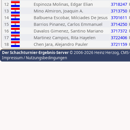
12
Espinoza Molinas, Edgar Elian
3718247
13
Mino Almiron, Joaquin A.
3713750
14
Balbuena Escobar, Milciades De Jesus
3701611
15
Barrios Pinanez, Carlos Emmanuel
3714250
16
Davalos Gimenez, Santino Mariano
3717372
17
Martinez Campos, Rita Hayelen
3722406
18
Chen Jara, Alejandro Pauler
3721159
Der Schachturnier-Ergebnis-Server
© 2006-2026 Heinz Herzog
, CMS
Impressum / Nutzungsbedingungen