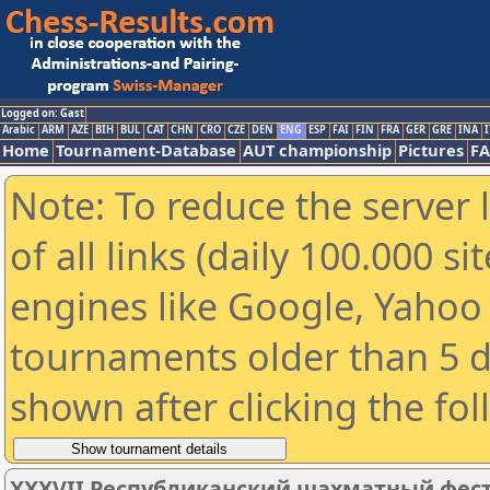
Logged on: Gast
Arabic
ARM
AZE
BIH
BUL
CAT
CHN
CRO
CZE
DEN
ENG
ESP
FAI
FIN
FRA
GER
GRE
INA
I
Home
Tournament-Database
AUT championship
Pictures
F
Note: To reduce the server 
of all links (daily 100.000 s
engines like Google, Yahoo a
tournaments older than 5 d
shown after clicking the fo
XXXVII Республиканский шахматный фести