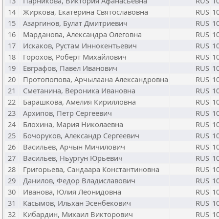
13
Парникова, Виктория Афанасьевна
RUS
1
14
Жиркова, Екатерина Святославовна
RUS
1
15
Азаргинов, Булат Дмитриевич
RUS
1
16
Марданова, Александра Олеговна
RUS
1
17
Искаков, Рустам Иннокентьевич
RUS
1
18
Горохов, Роберт Михайлович
RUS
1
19
Евграфов, Павел Иванович
RUS
1
20
Протопопова, Арчылаана Александровна
RUS
1
21
Сметанина, Вероника Ивановна
RUS
1
22
Барашкова, Амелия Кирилловна
RUS
1
23
Архипов, Петр Сергеевич
RUS
1
24
Блохина, Мария Николаевна
RUS
1
25
Бочоруков, Александр Сергеевич
RUS
1
26
Васильев, Арчын Мичилович
RUS
1
27
Васильев, Ньургун Юрьевич
RUS
1
28
Григорьева, Сандаара Константиновна
RUS
1
29
Данилов, Федор Владиславович
RUS
1
30
Иванова, Юлия Леонидовна
RUS
1
31
Касымов, Ильхан Эсенбекович
RUS
1
32
Кибардин, Михаил Викторович
RUS
1