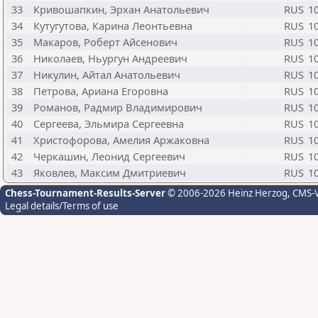
33
Кривошапкин, Эрхан Анатольевич
RUS
1
34
Кутугутова, Карина Леонтьевна
RUS
1
35
Макаров, Роберт Айсенович
RUS
1
36
Николаев, Ньургун Андреевич
RUS
1
37
Никулин, Айтал Анатольевич
RUS
1
38
Петрова, Ариана Егоровна
RUS
1
39
Романов, Радмир Владимирович
RUS
1
40
Сергеева, Эльмира Сергеевна
RUS
1
41
Христофорова, Амелия Аржаковна
RUS
1
42
Черкашин, Леонид Сергеевич
RUS
1
43
Яковлев, Максим Дмитриевич
RUS
1
Chess-Tournament-Results-Server
© 2006-2026 Heinz Herzog
, CMS-
Legal details/Terms of use