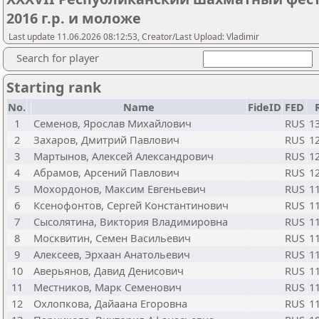
2016 г.р. и моложе
Last update 11.06.2026 08:12:53, Creator/Last Upload: Vladimir
Search for player
Starting rank
No.
Name
FideID
FED
1
Семенов, Ярослав Михайлович
RUS
1
2
Захаров, Дмитрий Павлович
RUS
1
3
Мартынов, Алексей Александрович
RUS
1
4
Абрамов, Арсений Павлович
RUS
1
5
Мохордонов, Максим Евгеньевич
RUS
1
6
Ксенофонтов, Сергей Константинович
RUS
1
7
Сысолятина, Виктория Владимировна
RUS
1
8
Москвитин, Семен Васильевич
RUS
1
9
Алексеев, Эрхаан Анатольевич
RUS
1
10
Аверьянов, Давид Денисович
RUS
1
11
Местников, Марк Семенович
RUS
1
12
Охлопкова, Дайаана Егоровна
RUS
1