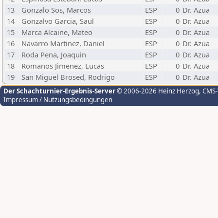
13
Gonzalo Sos, Marcos
ESP
0
Dr. Azua
14
Gonzalvo Garcia, Saul
ESP
0
Dr. Azua
15
Marca Alcaine, Mateo
ESP
0
Dr. Azua
16
Navarro Martinez, Daniel
ESP
0
Dr. Azua
17
Roda Pena, Joaquin
ESP
0
Dr. Azua
18
Romanos Jimenez, Lucas
ESP
0
Dr. Azua
19
San Miguel Brosed, Rodrigo
ESP
0
Dr. Azua
Der Schachturnier-Ergebnis-Server
© 2006-2026 Heinz Herzog
, CMS
Impressum / Nutzungsbedingungen