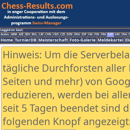
Logged on: Gast
Arabic
ARM
AZE
BIH
BUL
CAT
CHN
CRO
CZE
DEN
ENG
ESP
FAI
FIN
FRA
GER
GRE
INA
I
Home
TurnierDB
Meisterschaft
Foto-Galerie
Meldekartei
El
Hinweis: Um die Serverbel
tägliche Durchforsten aller 
Seiten und mehr) von Goog
reduzieren, werden bei alle
seit 5 Tagen beendet sind d
folgenden Knopf angezeigt