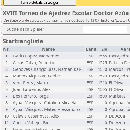
XVIII Torneo de Ajedrez Escolar Doctor Azúa
Die Seite wurde zuletzt aktualisiert am 08.06.2026 19:43:07, Ersteller/Let
Suche nach Spieler
Startrangliste
Nr.
Name
Land
Elo
Ver
1
Garin Lopez, Mohamed
ESP
1555
Iberajedr
2
Casas Calvo, Roberto
ESP
1525
Palacio De
3
Genoves Changoluisa, Nathan Kal-El
ESP
1520
Marcos Fr
4
Marcos Alquezar, Xabier
ESP
1520
Iberajedr
5
Vera Perez, Mario
ESP
1510
El Olivar
6
Juan Lafuente, Alex
ESP
1505
El Olivar
7
Bes Ferrero, Jorge
ESP
1500
Maristas
8
Aybar Vásquez, Catalina Micaela
ESP
0
Agrupació
9
Aybar Vásquez, Mateo Alessandro
ESP
0
Agrupació
10
Calavia Casanovas, Alex
ESP
0
Dr. Azua
11
Cuesta Vallejo, Biel
ESP
0
Dr. Azua
12
Espinosa Esteban, Lucas
ESP
0
Dr. Azua