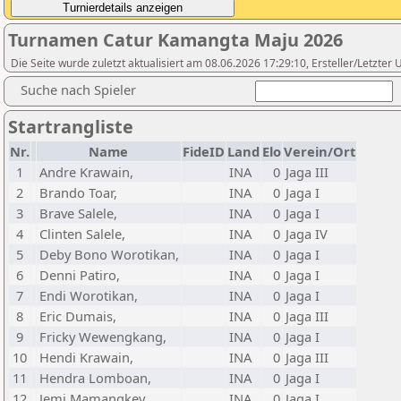
Turnamen Catur Kamangta Maju 2026
Die Seite wurde zuletzt aktualisiert am 08.06.2026 17:29:10, Ersteller/Letzt
Suche nach Spieler
Startrangliste
Nr.
Name
FideID
Land
Elo
Verein/Ort
1
Andre Krawain,
INA
0
Jaga III
2
Brando Toar,
INA
0
Jaga I
3
Brave Salele,
INA
0
Jaga I
4
Clinten Salele,
INA
0
Jaga IV
5
Deby Bono Worotikan,
INA
0
Jaga I
6
Denni Patiro,
INA
0
Jaga I
7
Endi Worotikan,
INA
0
Jaga I
8
Eric Dumais,
INA
0
Jaga III
9
Fricky Wewengkang,
INA
0
Jaga I
10
Hendi Krawain,
INA
0
Jaga III
11
Hendra Lomboan,
INA
0
Jaga I
12
Jemi Mamangkey,
INA
0
Jaga I