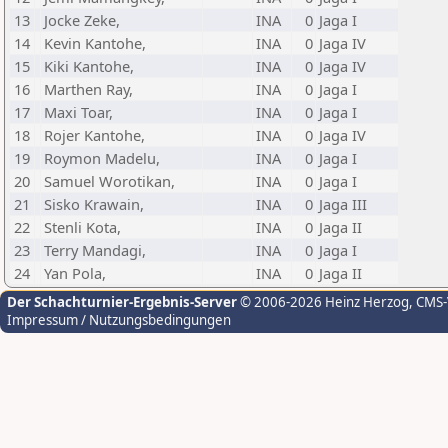
13
Jocke Zeke,
INA
0
Jaga I
14
Kevin Kantohe,
INA
0
Jaga IV
15
Kiki Kantohe,
INA
0
Jaga IV
16
Marthen Ray,
INA
0
Jaga I
17
Maxi Toar,
INA
0
Jaga I
18
Rojer Kantohe,
INA
0
Jaga IV
19
Roymon Madelu,
INA
0
Jaga I
20
Samuel Worotikan,
INA
0
Jaga I
21
Sisko Krawain,
INA
0
Jaga III
22
Stenli Kota,
INA
0
Jaga II
23
Terry Mandagi,
INA
0
Jaga I
24
Yan Pola,
INA
0
Jaga II
Der Schachturnier-Ergebnis-Server
© 2006-2026 Heinz Herzog
, CMS
Impressum / Nutzungsbedingungen