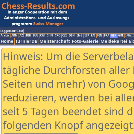
Logged on: Gast
Arabic
ARM
AZE
BIH
BUL
CAT
CHN
CRO
CZE
DEN
ENG
ESP
FAI
FIN
FRA
GER
GRE
INA
I
Home
TurnierDB
Meisterschaft
Foto-Galerie
Meldekartei
El
Hinweis: Um die Serverbel
tägliche Durchforsten aller 
Seiten und mehr) von Goog
reduzieren, werden bei alle
seit 5 Tagen beendet sind d
folgenden Knopf angezeigt