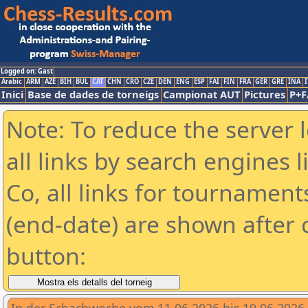
Logged on: Gast
Arabic
ARM
AZE
BIH
BUL
CAT
CHN
CRO
CZE
DEN
ENG
ESP
FAI
FIN
FRA
GER
GRE
INA
I
Inici
Base de dades de torneigs
Campionat AUT
Pictures
P+F
Note: To reduce the server 
all links by search engines
Co, all links for tournamen
(end-date) are shown after c
button: