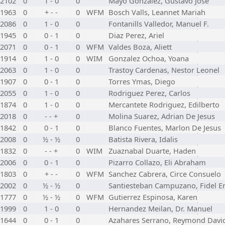
2102
0
1 - 0
0
Mayo Gonzalez, Gustavo Jose
1963
0
+ - -
0
WFM
Bosch Valls, Leannet Mariah
2086
0
1 - 0
0
Fontanills Valledor, Manuel F.
1945
0
0 - 1
0
Diaz Perez, Ariel
2071
0
0 - 1
0
WFM
Valdes Boza, Aliett
1914
0
1 - 0
0
WIM
Gonzalez Ochoa, Yoana
2063
0
1 - 0
0
Trastoy Cardenas, Nestor Leonel
1907
0
0 - 1
0
Torres Ymas, Diego
2055
0
1 - 0
0
Rodriguez Perez, Carlos
1874
0
1 - 0
0
Mercantete Rodriguez, Edilberto
2018
0
- - +
0
Molina Suarez, Adrian De Jesus
1842
0
0 - 1
0
Blanco Fuentes, Marlon De Jesus
2008
0
½ - ½
0
Batista Rivera, Idalis
1832
0
- - +
0
WIM
Zuaznabal Duarte, Haden
2006
0
0 - 1
0
Pizarro Collazo, Eli Abraham
1803
0
+ - -
0
WFM
Sanchez Cabrera, Circe Consuelo
2002
0
½ - ½
0
Santiesteban Campuzano, Fidel E
1777
0
½ - ½
0
WFM
Gutierrez Espinosa, Karen
1999
0
1 - 0
0
Hernandez Meilan, Dr. Manuel
1644
0
0 - 1
0
Azahares Serrano, Reymond Davi