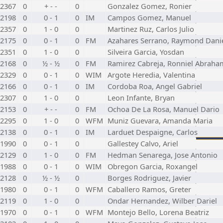
2367
0
+ - -
0
Gonzalez Gomez, Ronier
2198
0
0 - 1
0
IM
Campos Gomez, Manuel
2357
0
1 - 0
0
Martinez Ruz, Carlos Julio
2175
0
0 - 1
0
FM
Azahares Serrano, Raymond Dani
2351
0
1 - 0
0
Silveira Garcia, Yosdan
2168
0
½ - ½
0
FM
Ramirez Cabreja, Ronniel Abraha
2329
0
0 - 1
0
WIM
Argote Heredia, Valentina
2166
0
0 - 1
0
IM
Cordoba Roa, Angel Gabriel
2307
0
1 - 0
0
Leon Infante, Bryan
2153
0
+ - -
0
FM
Ochoa De La Rosa, Manuel Dario
2295
0
1 - 0
0
WFM
Muniz Guevara, Amanda Maria
2138
0
0 - 1
0
IM
Larduet Despaigne, Carlos
1990
0
0 - 1
0
Gallestey Calvo, Ariel
2129
0
1 - 0
0
FM
Hedman Senarega, Jose Antonio
1988
0
0 - 1
0
WIM
Obregon Garcia, Roxangel
2128
0
½ - ½
0
Borges Rodriguez, Javier
1980
0
0 - 1
0
WFM
Caballero Ramos, Greter
2119
0
1 - 0
0
Ondar Hernandez, Wilber Dariel
1970
0
0 - 1
0
WFM
Montejo Bello, Lorena Beatriz