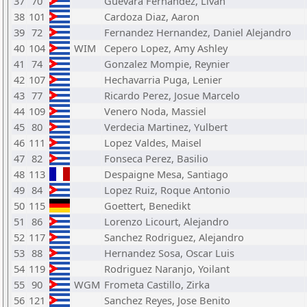
37
70
Guevara Fernandez, Livan
38
101
Cardoza Diaz, Aaron
39
72
Fernandez Hernandez, Daniel Alejandro
40
104
WIM
Cepero Lopez, Amy Ashley
41
74
Gonzalez Mompie, Reynier
42
107
Hechavarria Puga, Lenier
43
77
Ricardo Perez, Josue Marcelo
44
109
Venero Noda, Massiel
45
80
Verdecia Martinez, Yulbert
46
111
Lopez Valdes, Maisel
47
82
Fonseca Perez, Basilio
48
113
Despaigne Mesa, Santiago
49
84
Lopez Ruiz, Roque Antonio
50
115
Goettert, Benedikt
51
86
Lorenzo Licourt, Alejandro
52
117
Sanchez Rodriguez, Alejandro
53
88
Hernandez Sosa, Oscar Luis
54
119
Rodriguez Naranjo, Yoilant
55
90
WGM
Frometa Castillo, Zirka
56
121
Sanchez Reyes, Jose Benito