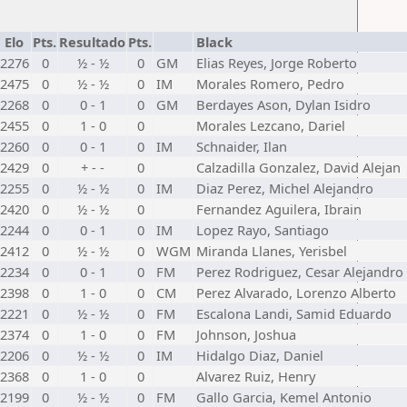
Elo
Pts.
Resultado
Pts.
Black
2276
0
½ - ½
0
GM
Elias Reyes, Jorge Roberto
2475
0
½ - ½
0
IM
Morales Romero, Pedro
2268
0
0 - 1
0
GM
Berdayes Ason, Dylan Isidro
2455
0
1 - 0
0
Morales Lezcano, Dariel
2260
0
0 - 1
0
IM
Schnaider, Ilan
2429
0
+ - -
0
Calzadilla Gonzalez, David Alejan
2255
0
½ - ½
0
IM
Diaz Perez, Michel Alejandro
2420
0
½ - ½
0
Fernandez Aguilera, Ibrain
2244
0
0 - 1
0
IM
Lopez Rayo, Santiago
2412
0
½ - ½
0
WGM
Miranda Llanes, Yerisbel
2234
0
0 - 1
0
FM
Perez Rodriguez, Cesar Alejandro
2398
0
1 - 0
0
CM
Perez Alvarado, Lorenzo Alberto
2221
0
½ - ½
0
FM
Escalona Landi, Samid Eduardo
2374
0
1 - 0
0
FM
Johnson, Joshua
2206
0
½ - ½
0
IM
Hidalgo Diaz, Daniel
2368
0
1 - 0
0
Alvarez Ruiz, Henry
2199
0
½ - ½
0
FM
Gallo Garcia, Kemel Antonio