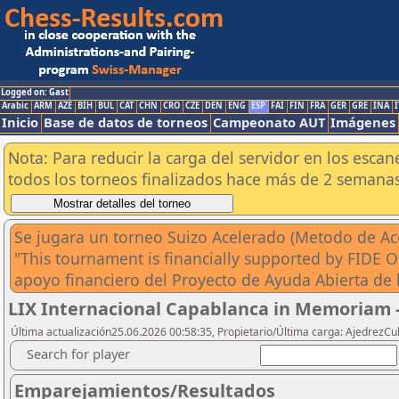
Logged on: Gast
Arabic
ARM
AZE
BIH
BUL
CAT
CHN
CRO
CZE
DEN
ENG
ESP
FAI
FIN
FRA
GER
GRE
INA
I
Inicio
Base de datos de torneos
Campeonato AUT
Imágenes
Nota: Para reducir la carga del servidor en los esc
todos los torneos finalizados hace más de 2 semanas
Se jugara un torneo Suizo Acelerado (Metodo de Ac
"This tournament is financially supported by FIDE O
apoyo financiero del Proyecto de Ayuda Abierta de 
LIX Internacional Capablanca in Memoriam 
Última actualización25.06.2026 00:58:35, Propietario/Última carga: AjedrezC
Search for player
Emparejamientos/Resultados