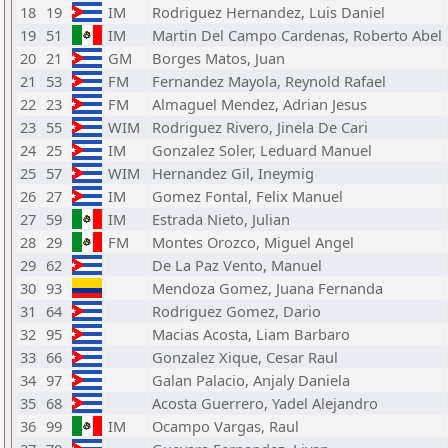
18
19
IM
Rodriguez Hernandez, Luis Daniel
19
51
IM
Martin Del Campo Cardenas, Roberto Abel
20
21
GM
Borges Matos, Juan
21
53
FM
Fernandez Mayola, Reynold Rafael
22
23
FM
Almaguel Mendez, Adrian Jesus
23
55
WIM
Rodriguez Rivero, Jinela De Cari
24
25
IM
Gonzalez Soler, Leduard Manuel
25
57
WIM
Hernandez Gil, Ineymig
26
27
IM
Gomez Fontal, Felix Manuel
27
59
IM
Estrada Nieto, Julian
28
29
FM
Montes Orozco, Miguel Angel
29
62
De La Paz Vento, Manuel
30
93
Mendoza Gomez, Juana Fernanda
31
64
Rodriguez Gomez, Dario
32
95
Macias Acosta, Liam Barbaro
33
66
Gonzalez Xique, Cesar Raul
34
97
Galan Palacio, Anjaly Daniela
35
68
Acosta Guerrero, Yadel Alejandro
36
99
IM
Ocampo Vargas, Raul