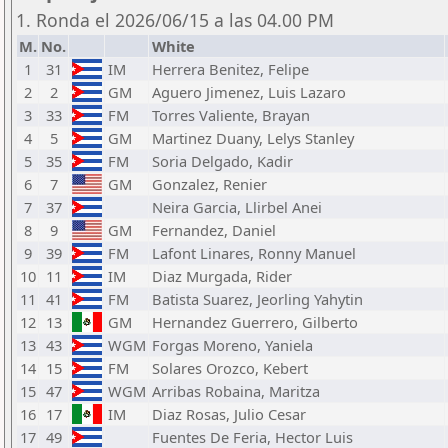
1. Ronda el 2026/06/15 a las 04.00 PM
M.
No.
White
1
31
IM
Herrera Benitez, Felipe
2
2
GM
Aguero Jimenez, Luis Lazaro
3
33
FM
Torres Valiente, Brayan
4
5
GM
Martinez Duany, Lelys Stanley
5
35
FM
Soria Delgado, Kadir
6
7
GM
Gonzalez, Renier
7
37
Neira Garcia, Llirbel Anei
8
9
GM
Fernandez, Daniel
9
39
FM
Lafont Linares, Ronny Manuel
10
11
IM
Diaz Murgada, Rider
11
41
FM
Batista Suarez, Jeorling Yahytin
12
13
GM
Hernandez Guerrero, Gilberto
13
43
WGM
Forgas Moreno, Yaniela
14
15
FM
Solares Orozco, Kebert
15
47
WGM
Arribas Robaina, Maritza
16
17
IM
Diaz Rosas, Julio Cesar
17
49
Fuentes De Feria, Hector Luis