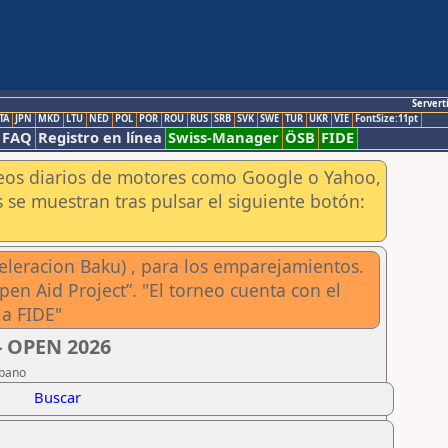
Servert
TA
JPN
MKD
LTU
NED
POL
POR
ROU
RUS
SRB
SVK
SWE
TUR
UKR
VIE
FontSize:11pt
FAQ
Registro en línea
Swiss-Manager
ÖSB
FIDE
aneos diarios de motores como Google o Yahoo,
 se muestran tras pulsar el siguiente botón:
eleracion Baku) , para los emparejamientos.
pen Aid Project”. "El torneo cuenta con el
la FIDE"
- OPEN 2026
ubano
Buscar