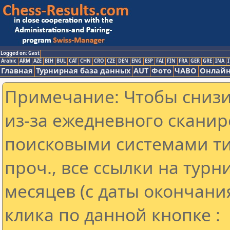
Logged on: Gast
Arabic
ARM
AZE
BIH
BUL
CAT
CHN
CRO
CZE
DEN
ENG
ESP
FAI
FIN
FRA
GER
GRE
INA
I
Главная
Турнирная база данных
AUT
Фото
ЧАВО
Онлайн
Примечание: Чтобы снизит
из-за ежедневного сканир
поисковыми системами ти
проч., все ссылки на тур
месяцев (с даты окончани
клика по данной кнопке :