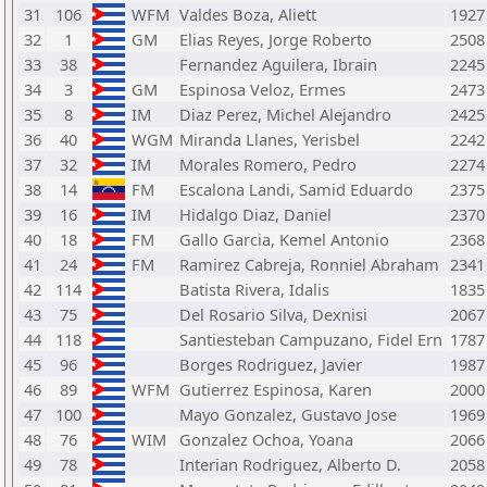
31
106
WFM
Valdes Boza, Aliett
1927
32
1
GM
Elias Reyes, Jorge Roberto
2508
33
38
Fernandez Aguilera, Ibrain
2245
34
3
GM
Espinosa Veloz, Ermes
2473
35
8
IM
Diaz Perez, Michel Alejandro
2425
36
40
WGM
Miranda Llanes, Yerisbel
2242
37
32
IM
Morales Romero, Pedro
2274
38
14
FM
Escalona Landi, Samid Eduardo
2375
39
16
IM
Hidalgo Diaz, Daniel
2370
40
18
FM
Gallo Garcia, Kemel Antonio
2368
41
24
FM
Ramirez Cabreja, Ronniel Abraham
2341
42
114
Batista Rivera, Idalis
1835
43
75
Del Rosario Silva, Dexnisi
2067
44
118
Santiesteban Campuzano, Fidel Ern
1787
45
96
Borges Rodriguez, Javier
1987
46
89
WFM
Gutierrez Espinosa, Karen
2000
47
100
Mayo Gonzalez, Gustavo Jose
1969
48
76
WIM
Gonzalez Ochoa, Yoana
2066
49
78
Interian Rodriguez, Alberto D.
2058