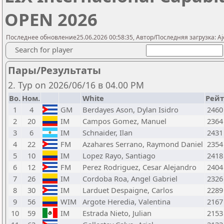
OPEN 2026
Последнее обновление25.06.2026 00:58:35, Автор/Последняя загрузка: A
Search for player
Пары/Результаты
2. Тур on 2026/06/16 в 04.00 PM
Bo.
Ном.
White
Рейт
1
4
GM
Berdayes Ason, Dylan Isidro
2460
2
20
IM
Campos Gomez, Manuel
2364
3
6
IM
Schnaider, Ilan
2431
4
22
FM
Azahares Serrano, Raymond Daniel
2354
5
10
IM
Lopez Rayo, Santiago
2418
6
12
FM
Perez Rodriguez, Cesar Alejandro
2404
7
26
IM
Cordoba Roa, Angel Gabriel
2326
8
30
IM
Larduet Despaigne, Carlos
2289
9
56
WIM
Argote Heredia, Valentina
2167
10
59
IM
Estrada Nieto, Julian
2153