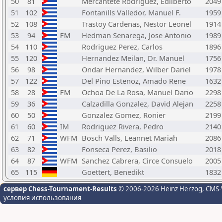
50
81
Mercantete Rodriguez, Edilberto
2049
51
102
Fontanills Valledor, Manuel F.
1959
52
108
Trastoy Cardenas, Nestor Leonel
1914
53
94
FM
Hedman Senarega, Jose Antonio
1989
54
110
Rodriguez Perez, Carlos
1896
55
120
Hernandez Meilan, Dr. Manuel
1756
56
98
Ondar Hernandez, Wilber Dariel
1978
57
122
Del Pino Estenoz, Amado Rene
1632
58
28
FM
Ochoa De La Rosa, Manuel Dario
2298
59
36
Calzadilla Gonzalez, David Alejan
2258
60
50
Gonzalez Gomez, Ronier
2199
61
60
IM
Rodriguez Rivera, Pedro
2140
62
71
WFM
Bosch Valls, Leannet Mariah
2086
63
82
Fonseca Perez, Basilio
2018
64
87
WFM
Sanchez Cabrera, Circe Consuelo
2005
65
115
Goettert, Benedikt
1832
сервер Chess-Tournament-Results
© 2006-2026 Heinz Herzog
, CMS-
условия использования