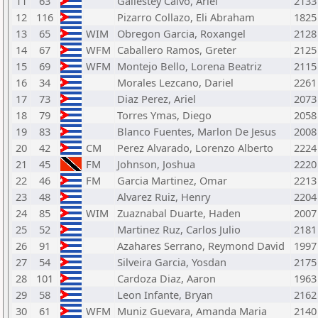
11
63
Gallestey Calvo, Ariel
2133
12
116
Pizarro Collazo, Eli Abraham
1825
13
65
WIM
Obregon Garcia, Roxangel
2128
14
67
WFM
Caballero Ramos, Greter
2125
15
69
WFM
Montejo Bello, Lorena Beatriz
2115
16
34
Morales Lezcano, Dariel
2261
17
73
Diaz Perez, Ariel
2073
18
79
Torres Ymas, Diego
2058
19
83
Blanco Fuentes, Marlon De Jesus
2008
20
42
CM
Perez Alvarado, Lorenzo Alberto
2224
21
45
FM
Johnson, Joshua
2220
22
46
FM
Garcia Martinez, Omar
2213
23
48
Alvarez Ruiz, Henry
2204
24
85
WIM
Zuaznabal Duarte, Haden
2007
25
52
Martinez Ruz, Carlos Julio
2181
26
91
Azahares Serrano, Reymond David
1997
27
54
Silveira Garcia, Yosdan
2175
28
101
Cardoza Diaz, Aaron
1963
29
58
Leon Infante, Bryan
2162
30
61
WFM
Muniz Guevara, Amanda Maria
2140