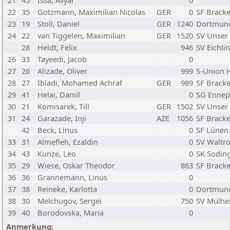
21
45
Issa, Avyar
0
22
35
Gotzmann, Maximilian Nicolas
GER
0
SF Bracke
23
19
Stoll, Daniel
GER
1240
Dortmund
24
22
van Tiggelen, Maximilian
GER
1520
SV Unser 
28
Heldt, Felix
946
SV Eichli
26
33
Tayeedi, Jacob
0
27
26
Alizade, Oliver
999
S-Union 
28
27
Ibladi, Mohamed Achraf
GER
989
SF Bracke
29
41
Helai, Daniil
0
SG Ennep
30
21
Komisarek, Till
GER
1502
SV Unser 
31
24
Garazade, Inji
AZE
1056
SF Bracke
42
Beck, Linus
0
SF Lünen 
33
31
Almefleh, Ezaldin
0
SV Waltro
34
43
Kunze, Leo
0
SK Soding
35
29
Wiese, Oskar Theodor
863
SF Bracke
36
36
Grannemann, Linus
0
37
38
Reineke, Karlotta
0
Dortmund
38
30
Melchugov, Sergei
750
SV Mülhei
39
40
Borodovska, Maria
0
Anmerkung: