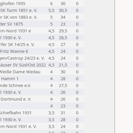
nghofen 1935
6
30
0
 SK Turm 1851 e. V.
5,5
30,5
0
er SK von 1883 e. V.
5
34
0
er SV 1875
5
23
0
im-Nord 1931 e
4,5
29,5
0
l 1930 e. V.
4,5
28,5
0
fer SK 14/25 e. V.
4,5
27
0
Fritz Wanne-E
4,5
24
0
en/Castrop 24/23 e. V.
4,5
24
0
äuser SV Süd/Ost 2022
4,5
21,5
0
 Weiße Dame Wedau
4
30
0
a Hamm 1
4
28
0
nde Schnee e.V.
4
27,5
0
l 1930 e. V.
4
26
0
 Dortmund e. V.
4
26
0
4
23
0
Schiefbahn 1931
3,5
31
0
l 1930 e. V.
3,5
28
0
m-Nord 1931 e. V.
3,5
24
0