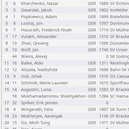
2
6
Kharchenko, Nazar
GER
1689
SV Eichli
3
5
Gwardak, Jakob
GER
1802
Krefelder
4
1
Popkiewicz, Adam
GER
1899
Bielefeld
5
8
Loshaj, Jon
GER
1597
Dortmund
6
7
Hausrath, Frederick Noah
GER
1719
SV Mülhe
7
17
Vulakh, Alexander
GER
1510
SF Bracke
8
13
Zhao, Qixiang
GER
1566
Düsseldor
9
10
Wolf, Jan
GER
1740
SV Unser 
44
Wiens, Alexej
0
SK Soding
11
16
Balke, Aldo
GER
1311
Recklingh
12
12
Alizada, Nadezhda
GER
1698
Bahn-SK
13
9
Gök, Ishak
GER
1576
SG Caiss
14
11
Schmidt, Merle Laureen
GER
1615
Sportfreu
15
14
Augustin, Luisa
GER
1583
SF Bracke
18
Mukhamadaminov, Shokhjakhon
GER
1284
SC Hansa
17
32
Spilker, Erik Jannes
0
18
4
Wingerath, Felix
GER
1807
SK Turm 
19
23
Mukherjee, Aaranyak
1138
SF Bracke
20
15
Do, Minh Tung
GER
1371
SV Mülhei