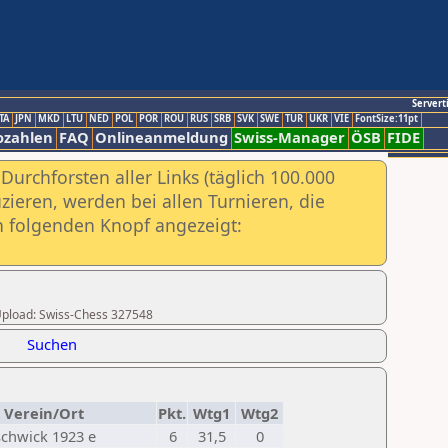
Servert
TA
JPN
MKD
LTU
NED
POL
POR
ROU
RUS
SRB
SVK
SWE
TUR
UKR
VIE
FontSize:11pt
ozahlen
FAQ
Onlineanmeldung
Swiss-Manager
ÖSB
FIDE
urchforsten aller Links (täglich 100.000
ieren, werden bei allen Turnieren, die
ch folgenden Knopf angezeigt:
r Upload: Swiss-Chess 327548
Suchen
Verein/Ort
Pkt.
Wtg1
Wtg2
schwick 1923 e
6
31,5
0