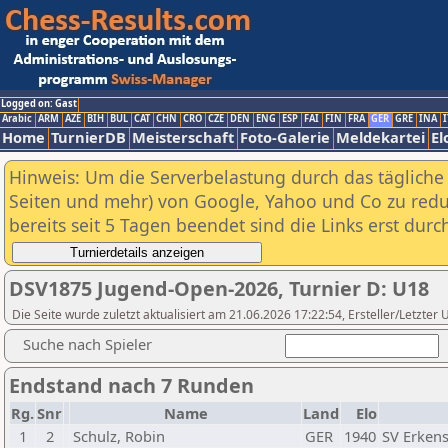
Logged on: Gast
Arabic
ARM
AZE
BIH
BUL
CAT
CHN
CRO
CZE
DEN
ENG
ESP
FAI
FIN
FRA
GER
GRE
INA
I
Home
TurnierDB
Meisterschaft
Foto-Galerie
Meldekartei
El
Hinweis: Um die Serverbelastung durch das tägliche D
Seiten und mehr) von Google, Yahoo und Co zu reduz
bereits seit 5 Tagen beendet sind die Links erst dur
DSV1875 Jugend-Open-2026, Turnier D: U18
Die Seite wurde zuletzt aktualisiert am 21.06.2026 17:22:54, Ersteller/Letzte
Suche nach Spieler
Endstand nach 7 Runden
Rg.
Snr
Name
Land
Elo
1
2
Schulz, Robin
GER
1940
SV Erken