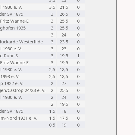
3,5
23
0
l 1930 e. V.
3,5
21,5
0
er SV 1875
3
26,5
0
Fritz Wanne-E
3
25,5
0
nghofen 1935
3
25,5
0
3
24
0
Huckarde-Westerfilde
3
23,5
0
l 1930 e. V.
3
23
0
e-Ruhr-S
3
19,5
1
Fritz Wanne-E
3
19,5
0
l 1930 e. V.
2,5
18,5
0
1993 e. V.
2,5
18,5
0
p 1922 e. V.
2
27
0
en/Castrop 24/23 e. V.
2
25,5
0
l 1930 e. V.
2
24
0
2
19,5
0
er SV 1875
1,5
18
0
m-Nord 1931 e. V.
1,5
17,5
0
0,5
19
0