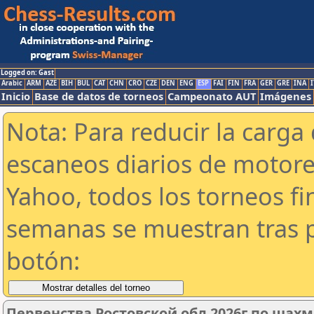
Logged on: Gast
Arabic
ARM
AZE
BIH
BUL
CAT
CHN
CRO
CZE
DEN
ENG
ESP
FAI
FIN
FRA
GER
GRE
INA
I
Inicio
Base de datos de torneos
Campeonato AUT
Imágenes
Nota: Para reducir la carga 
escaneos diarios de motor
Yahoo, todos los torneos f
semanas se muestran tras p
botón:
Первенства Ростовской обл 2026г по шахм