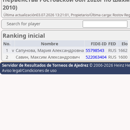
2010)
Última actualización03.07.2026 13:21:01, Propietario/Última carga: Rostov Re
Search for player
Ranking inicial
No.
Nombre
FIDE-ID
FED
Elo
1
v
Сапунова, Мария Александровна
55798543
RUS
1662
2
Савин, Максим Александрович
522063404
RUS
1600
Servidor de Resultados de Torneos de Ajedrez
© 2006-2026 Heinz H
Aviso legal/Condiciones de uso